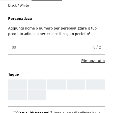
Black / White
Personalizza
Aggiungi nome o numero per personalizzare il tuo
prodotto adidas o per creare il regalo perfetto!
00
0 / 2
Rimuovi tutto
Taglie
AAA
AAA
AAA
AAA
AAA
AAA
AAA
Vestibilità standard.
Ti consigliamo di ordinare la tua