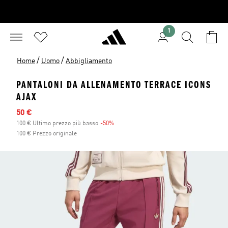
1
/
/
Home
Uomo
Abbigliamento
PANTALONI DA ALLENAMENTO TERRACE ICONS
AJAX
Prezzo scontato
50 €
100 € Ultimo prezzo più basso
-50%
Sconto
100 € Prezzo originale