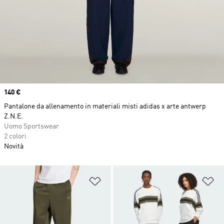
Price
140 €
Pantalone da allenamento in materiali misti adidas x arte antwerp
Z.N.E.
Uomo Sportswear
2 colori
Novità
Aggiungi alla lista dei desideri
Ag