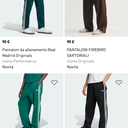
Price
90 €
Price
90 €
Pantaloni da allenamento Real
PANTALONI FIREBIRD
Madrid Originals
SARTORIALI
Uomo Performance
Uomo Originals
Novità
Novità
Aggiungi alla lista dei desideri
Ag