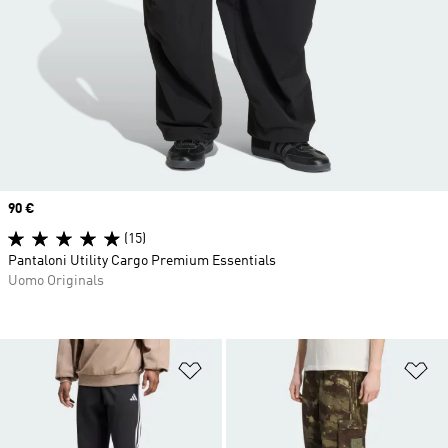
Price
90 €
(15)
Pantaloni Utility Cargo Premium Essentials
Uomo Originals
Aggiungi alla lista dei desideri
Ag