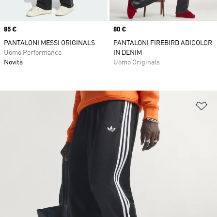
Price
85 €
Price
80 €
PANTALONI MESSI ORIGINALS
PANTALONI FIREBIRD ADICOLOR
Uomo Performance
IN DENIM
Novità
Uomo Originals
Ag