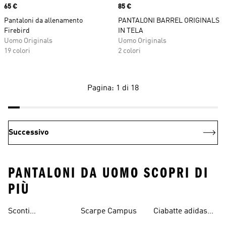
Price
65 €
Price
85 €
Pantaloni da allenamento
PANTALONI BARREL ORIGINALS
Firebird
IN TELA
Uomo Originals
Uomo Originals
19 colori
2 colori
Pagina: 1 di 18
Successivo
PANTALONI DA UOMO SCOPRI DI
PIÙ
Sconti
Scarpe Campus
Ciabatte adidas
Abbigliamento
Originals