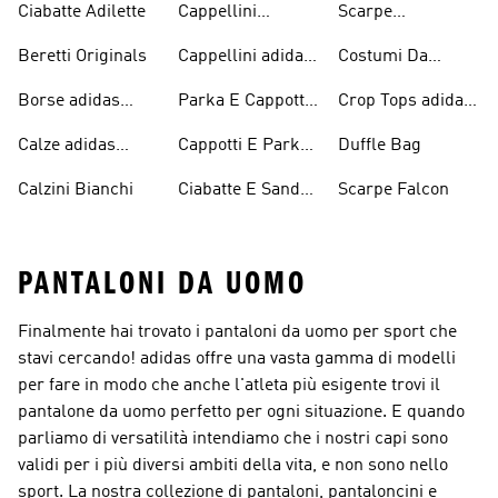
Ciabatte Adilette
Cappellini
Scarpe
adidas Originals
Originals
Continental 80
Beretti Originals
Cappellini adidas
Costumi Da
Originals
Bagno Originals
Borse adidas
Parka E Cappotti
Crop Tops adidas
Originals
Blu
Originals
Calze adidas
Cappotti E Parkas
Duffle Bag
Originals
Originals
Calzini Bianchi
Ciabatte E Sandali
Scarpe Falcon
Bianchi
PANTALONI DA UOMO
Finalmente hai trovato i pantaloni da uomo per sport che
stavi cercando! adidas offre una vasta gamma di modelli
per fare in modo che anche l'atleta più esigente trovi il
pantalone da uomo perfetto per ogni situazione. E quando
parliamo di versatilità intendiamo che i nostri capi sono
validi per i più diversi ambiti della vita, e non sono nello
sport. La nostra collezione di pantaloni, pantaloncini e