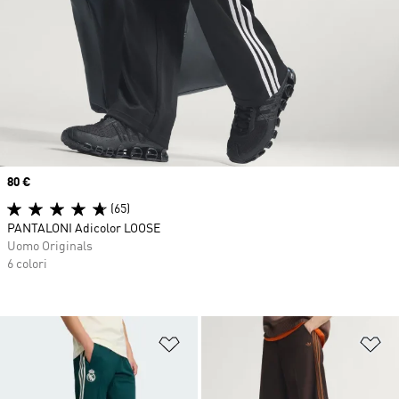
Price
80 €
(65)
PANTALONI Adicolor LOOSE
Uomo Originals
6 colori
Aggiungi alla lista dei desideri
Ag