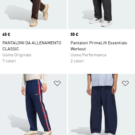
Price
65 €
Price
55 €
PANTALONI DA ALLENAMENTO
Pantaloni PrimeLift Essentials
CLASSIC
Workout
Uomo Originals
Uomo Performance
7 colori
2 colori
Aggiungi alla lista dei desideri
Ag