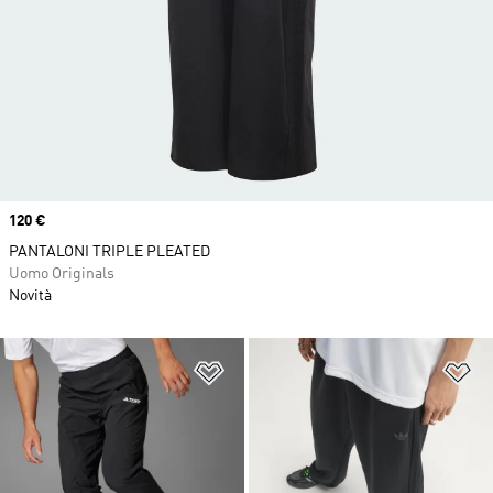
Price
120 €
PANTALONI TRIPLE PLEATED
Uomo Originals
Novità
Aggiungi alla lista dei desideri
Ag