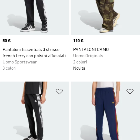
Price
50 €
Price
110 €
Pantaloni Essentials 3 strisce
PANTALONI CAMO
french terry con polsini affusolati
Uomo Originals
Uomo Sportswear
2 colori
3 colori
Novità
Aggiungi alla lista dei desideri
Ag