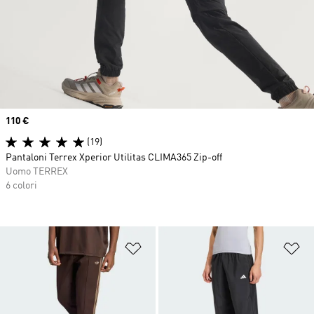
Price
110 €
(19)
Pantaloni Terrex Xperior Utilitas CLIMA365 Zip-off
Uomo TERREX
6 colori
Aggiungi alla lista dei desideri
Ag