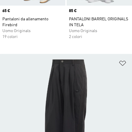
Price
65 €
Price
85 €
Pantaloni da allenamento
PANTALONI BARREL ORIGINALS
Firebird
IN TELA
Uomo Originals
Uomo Originals
19 colori
2 colori
Ag