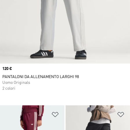
Price
120 €
PANTALONI DA ALLENAMENTO LARGHI 98
Uomo Originals
2 colori
Aggiungi alla lista dei desideri
Ag