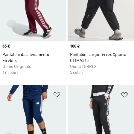
Price
65 €
Price
100 €
Pantaloni da allenamento
Pantaloni cargo Terrex Xploric
Firebird
CLIMA365
Uomo Originals
Uomo TERREX
19 colori
5 colori
Aggiungi alla lista dei desideri
Ag