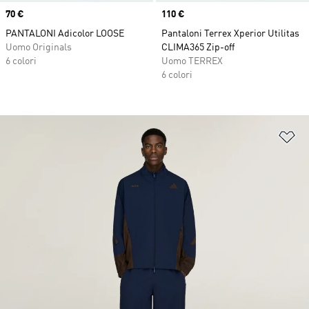
Price
70 €
Price
110 €
PANTALONI Adicolor LOOSE
Pantaloni Terrex Xperior Utilitas
Uomo Originals
CLIMA365 Zip-off
6 colori
Uomo TERREX
6 colori
Ag