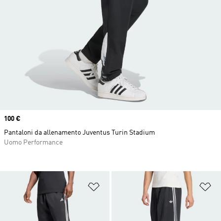
Price
100 €
Pantaloni da allenamento Juventus Turin Stadium
Uomo Performance
Aggiungi alla lista dei desideri
Ag