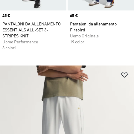
Price
45 €
Price
65 €
PANTALONI DA ALLENAMENTO
Pantaloni da allenamento
ESSENTIALS ALL-SET 3-
Firebird
STRIPES KNIT
Uomo Originals
Uomo Performance
19 colori
3 colori
Ag