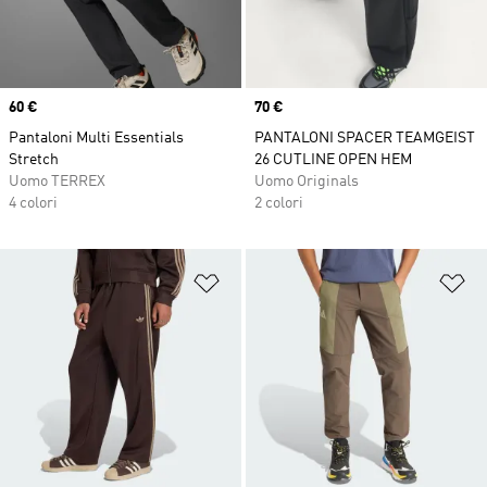
Price
60 €
Price
70 €
Pantaloni Multi Essentials
PANTALONI SPACER TEAMGEIST
Stretch
26 CUTLINE OPEN HEM
Uomo TERREX
Uomo Originals
4 colori
2 colori
Aggiungi alla lista dei desideri
Ag