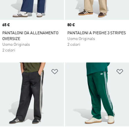
Price
65 €
Price
80 €
PANTALONI DA ALLENAMENTO
PANTALONI A PIEGHE 3 STRIPES
OVERSIZE
Uomo Originals
Uomo Originals
2 colori
2 colori
Aggiungi alla lista dei desideri
Ag