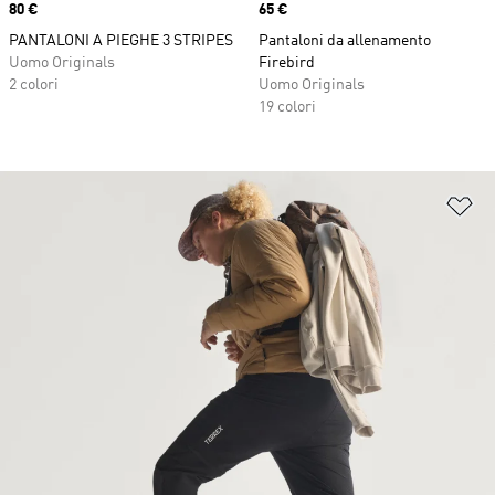
Price
80 €
Price
65 €
PANTALONI A PIEGHE 3 STRIPES
Pantaloni da allenamento
Uomo Originals
Firebird
2 colori
Uomo Originals
19 colori
Ag