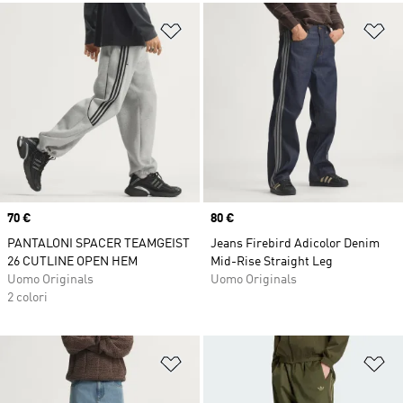
Aggiungi alla lista dei desideri
Ag
Price
70 €
Price
80 €
PANTALONI SPACER TEAMGEIST
Jeans Firebird Adicolor Denim
26 CUTLINE OPEN HEM
Mid-Rise Straight Leg
Uomo Originals
Uomo Originals
2 colori
Aggiungi alla lista dei desideri
Ag