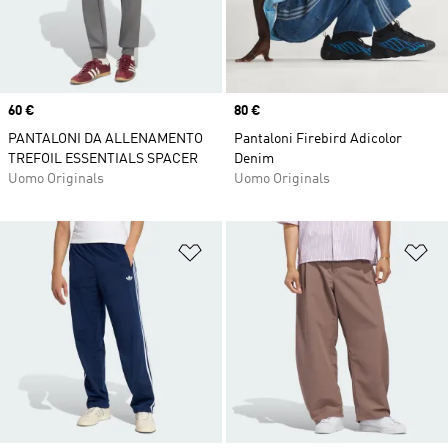
Price
60 €
Price
80 €
PANTALONI DA ALLENAMENTO
Pantaloni Firebird Adicolor
TREFOIL ESSENTIALS SPACER
Denim
Uomo Originals
Uomo Originals
Aggiungi alla lista dei desideri
Ag