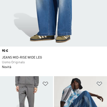
Price
90 €
JEANS MID-RISE WIDE LEG
Uomo Originals
Novità
Aggiungi alla lista dei desideri
Ag