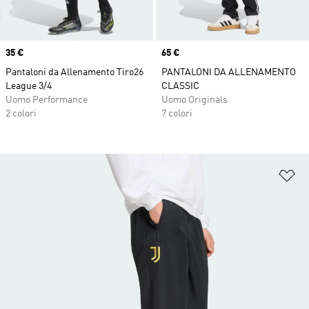
Price
35 €
Price
65 €
Pantaloni da Allenamento Tiro26
PANTALONI DA ALLENAMENTO
League 3/4
CLASSIC
Uomo Performance
Uomo Originals
2 colori
7 colori
Ag