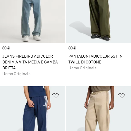
Price
80 €
Price
80 €
JEANS FIREBIRD ADICOLOR
PANTALONI ADICOLOR SST IN
DENIM A VITA MEDIA E GAMBA
TWILL DI COTONE
DRITTA
Uomo Originals
Uomo Originals
Aggiungi alla lista dei desideri
Ag