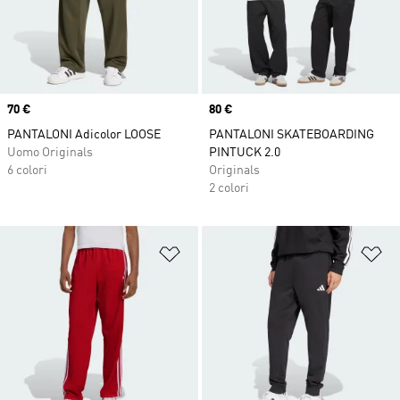
Price
70 €
Price
80 €
PANTALONI Adicolor LOOSE
PANTALONI SKATEBOARDING
Uomo Originals
PINTUCK 2.0
6 colori
Originals
2 colori
Aggiungi alla lista dei desideri
Ag