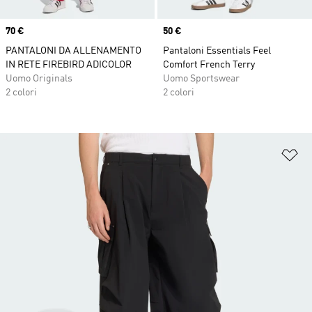
Price
70 €
Price
50 €
PANTALONI DA ALLENAMENTO
Pantaloni Essentials Feel
IN RETE FIREBIRD ADICOLOR
Comfort French Terry
Uomo Originals
Uomo Sportswear
2 colori
2 colori
Ag