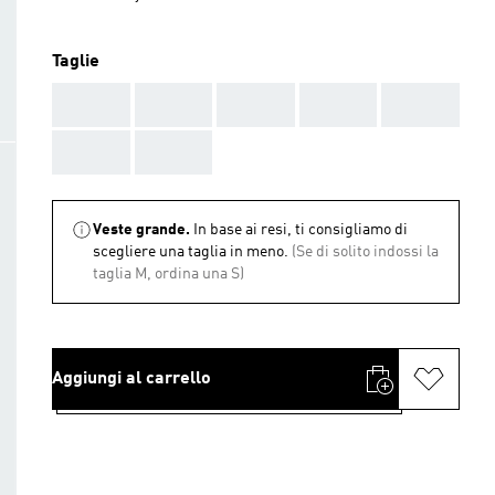
Taglie
AAA
AAA
AAA
AAA
AAA
AAA
AAA
Veste grande.
In base ai resi, ti consigliamo di
scegliere una taglia in meno.
(Se di solito indossi la
taglia M, ordina una S)
Aggiungi al carrello