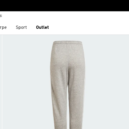
di
rpe
Sport
Outlet