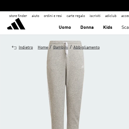
store finder
aiuto
ordini e resi
carte regalo
iscriviti
adiclub
acce
Uomo
Donna
Kids
Sca
/
/
Indietro
Home
Bambini
Abbigliamento