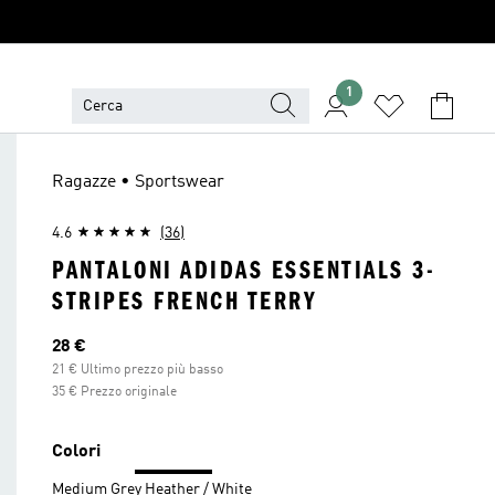
1
Ragazze • Sportswear
4.6
(36)
PANTALONI ADIDAS ESSENTIALS 3-
STRIPES FRENCH TERRY
Prezzo attuale
28 €
21 € Ultimo prezzo più basso
35 € Prezzo originale
Colori
Medium Grey Heather / White