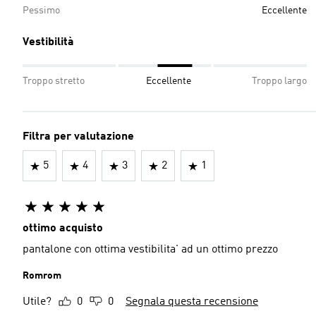
Pessimo
Eccellente
Vestibilità
Troppo stretto
Eccellente
Troppo largo
Filtra per valutazione
5
4
3
2
1
ottimo acquisto
pantalone con ottima vestibilita' ad un ottimo prezzo
Romrom
Utile?
0
0
Segnala questa recensione