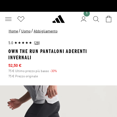
1
/
/
Home
Uomo
Abbigliamento
5.0
(28)
OWN THE RUN PANTALONI ADERENTI
INVERNALI
Prezzo scontato
52,50 €
75 € Ultimo prezzo più basso
-30%
Sconto
75 € Prezzo originale