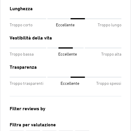
Lunghezza
Troppo corto
Eccellente
Troppo lungo
Vestibilità della vita
Troppo bassa
Eccellente
Troppo alta
Trasparenza
Troppo trasparenti
Eccellente
Troppo spessi
Filter reviews by
Filtra per valutazione