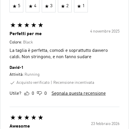
5
4
3
2
1
4 novembre 2025
Perfetti per me
Colore:
Black
La taglia è perfetta, comodi e soprattutto davvero
caldi. Non stringono, e non fanno sudare
David-1
Attività:
Running
Acquisto verificato
Recensione incentivata
Utile?
0
0
Segnala questa recensione
23 febbraio 2026
Awesome