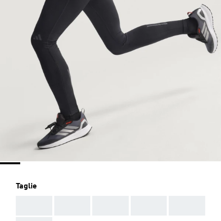
Taglie
AAA
AAA
AAA
AAA
AAA