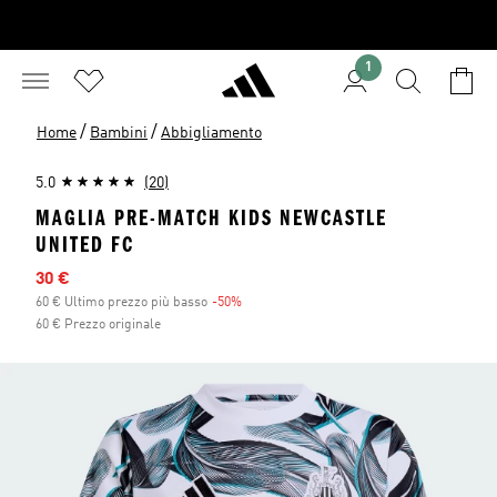
1
/
/
Home
Bambini
Abbigliamento
5.0
(20)
MAGLIA PRE-MATCH KIDS NEWCASTLE
UNITED FC
Prezzo scontato
30 €
60 € Ultimo prezzo più basso
-50%
Sconto
60 € Prezzo originale