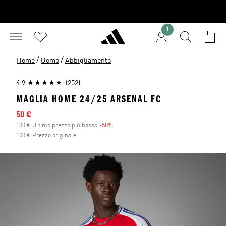
1
/
/
Home
Uomo
Abbigliamento
4.9
(252)
MAGLIA HOME 24/25 ARSENAL FC
Prezzo scontato
50 €
100 € Ultimo prezzo più basso
-50%
Sconto
100 € Prezzo originale