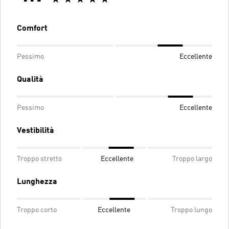
Comfort
Pessimo
Eccellente
Qualità
Pessimo
Eccellente
Vestibilità
Troppo stretto
Eccellente
Troppo largo
Lunghezza
Troppo corto
Eccellente
Troppo lungo