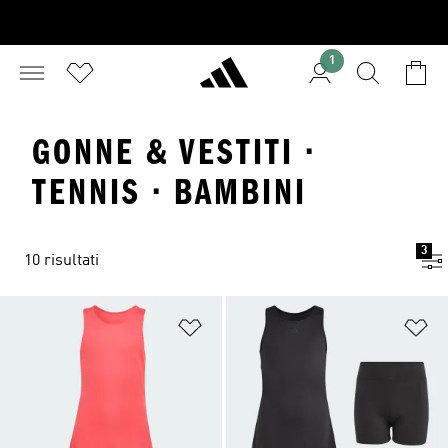
1
GONNE & VESTITI ·
TENNIS · BAMBINI
3
10 risultati
Aggiungi alla lista dei desideri
Ag