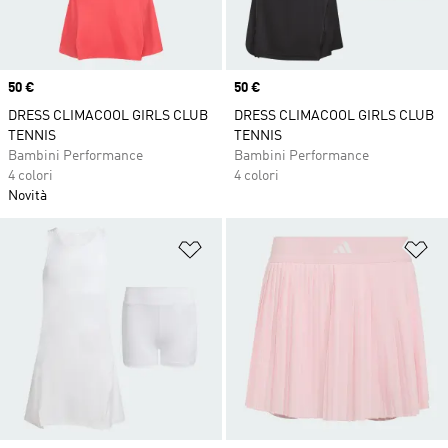
Price
50 €
Price
50 €
DRESS CLIMACOOL GIRLS CLUB
DRESS CLIMACOOL GIRLS CLUB
TENNIS
TENNIS
Bambini Performance
Bambini Performance
4 colori
4 colori
Novità
Aggiungi alla lista dei desideri
Ag