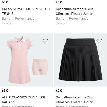
Price
50 €
Price
40 €
DRESS CLIMACOOL GIRLS CLUB
Gonnellino da tennis Club
TENNIS
Climacool Pleated Junior
Bambini Performance
Bambini Performance
4 colori
3 colori
Aggiungi alla lista dei desideri
Ag
Price
65 €
Price
40 €
ABITO CLASSICS CLIMACOOL
Gonnellino da tennis Club
RAGAZZE
Climacool Pleated Junior