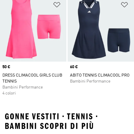
Aggiungi alla lista dei desideri
Ag
Price
50 €
Price
60 €
DRESS CLIMACOOL GIRLS CLUB
ABITO TENNIS CLIMACOOL PRO
TENNIS
Bambini Performance
Bambini Performance
4 colori
GONNE VESTITI • TENNIS •
BAMBINI SCOPRI DI PIÙ