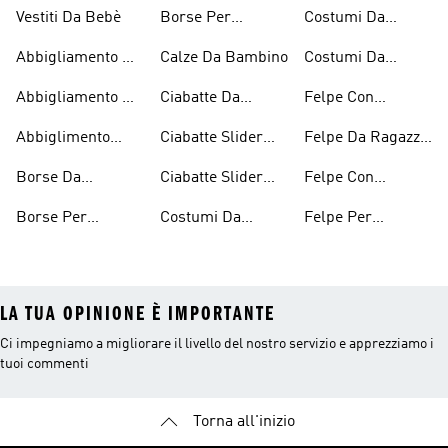
Vestiti Da Bebè
Borse Per
Costumi Da
Bambini
Ragazzi
Bagno Per
Abbigliamento Da
Calze Da Bambino
Costumi Da
Bambine E
Tennis Per
Bagno Da
Ragazze
Abbigliamento Da
Ciabatte Da
Felpe Con
Ragazze
Ragazzo
Tennis Per
Bambino
Cappuccio
Abbiglimento
Ciabatte Slider
Felpe Da Ragazza
Ragazzi
Bambini
Ecosostenibile
Ragazza
Con Il Cappuccio
Borse Da
Ciabatte Slider
Felpe Con
Bambini
Bambino
Ragazzi
Cappuccio Da
Borse Per
Costumi Da
Felpe Per
Ragazzi
Ragazze
Bagno Per
Bambini
LA TUA OPINIONE È IMPORTANTE
Ci impegniamo a migliorare il livello del nostro servizio e apprezziamo i
tuoi commenti
Torna all'inizio