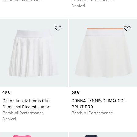
Bambini Performance
Bambini Performance
3 colori
Aggiungi alla lista dei desideri
Ag
Price
40 €
Price
50 €
Gonnellino da tennis Club
GONNA TENNIS CLIMACOOL
Climacool Pleated Junior
PRINT PRO
Bambini Performance
Bambini Performance
3 colori