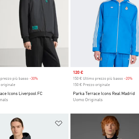
Sale price
120 €
 prezzo più basso
-30%
Discount
150 € Ultimo prezzo più basso
-20%
Dis
originale
150 € Prezzo originale
ace Icons Liverpool FC
Parka Terrace Icons Real Madrid
nals
Uomo Originals
ista dei desideri
Aggiungi alla lista dei desideri