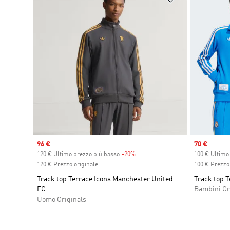
Sale price
96 €
Sale price
70 €
120 € Ultimo prezzo più basso
-20%
Discount
100 € Ultimo
120 € Prezzo originale
100 € Prezzo 
Track top Terrace Icons Manchester United
Track top T
FC
Bambini Or
Uomo Originals