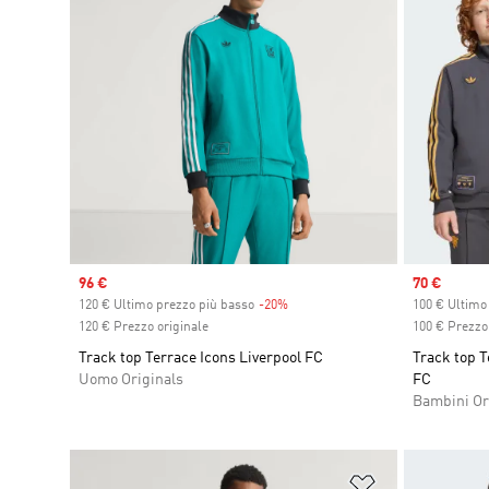
Sale price
96 €
Sale price
70 €
120 € Ultimo prezzo più basso
-20%
Discount
100 € Ultimo
120 € Prezzo originale
100 € Prezzo 
Track top Terrace Icons Liverpool FC
Track top 
Uomo Originals
FC
Bambini Or
Aggiungi alla l