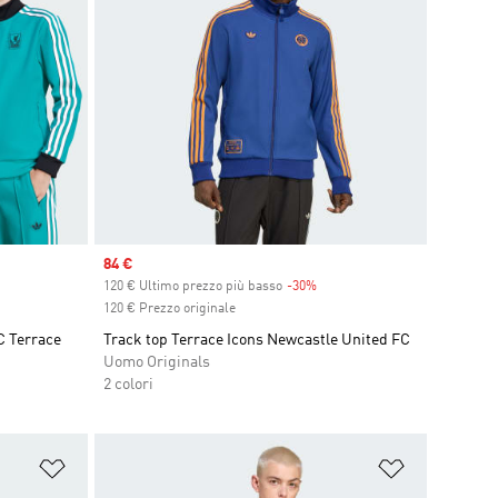
Sale price
84 €
count
120 € Ultimo prezzo più basso
-30%
Discount
120 € Prezzo originale
C Terrace
Track top Terrace Icons Newcastle United FC
Uomo Originals
2 colori
Aggiungi alla lista dei desideri
Aggiungi all