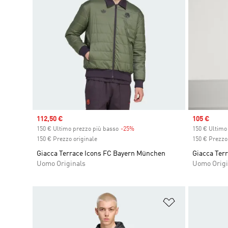
Sale price
112,50 €
Sale price
105 €
150 € Ultimo prezzo più basso
-25%
Discount
150 € Ultimo
150 € Prezzo originale
150 € Prezzo 
Giacca Terrace Icons FC Bayern München
Giacca Terr
Uomo Originals
Uomo Origi
Aggiungi alla l