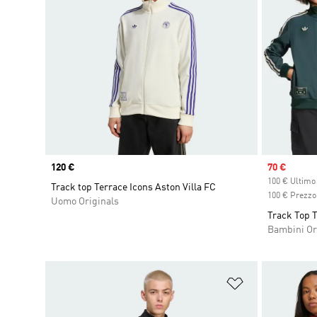
Price
120 €
Sale price
70 €
100 € Ultimo
Track top Terrace Icons Aston Villa FC
100 € Prezzo 
Uomo Originals
Track Top 
Bambini Or
Aggiungi alla l