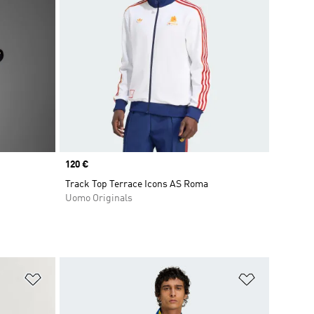
Price
120 €
Track Top Terrace Icons AS Roma
Uomo Originals
Aggiungi alla lista dei desideri
Aggiungi all