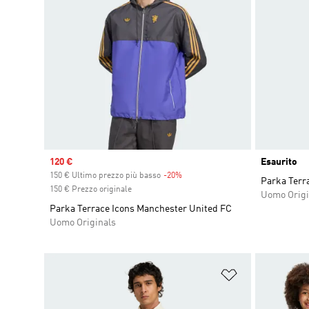
Sale price
120 €
Esaurito
150 € Ultimo prezzo più basso
-20%
Discount
Parka Terra
150 € Prezzo originale
Uomo Origi
Parka Terrace Icons Manchester United FC
Uomo Originals
Aggiungi alla l