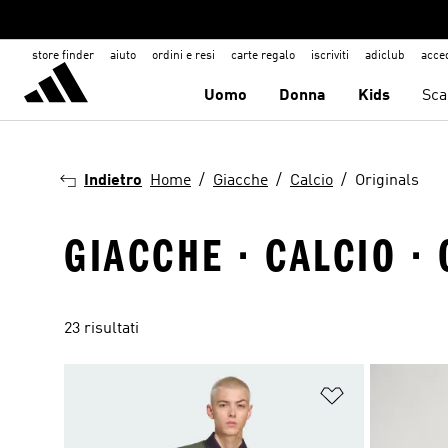
store finder
aiuto
ordini e resi
carte regalo
iscriviti
adiclub
acce
Uomo
Donna
Kids
Sca
Indietro
Home
Giacche
Calcio
Originals
GIACCHE · CALCIO ·
23 risultati
Aggiungi alla l