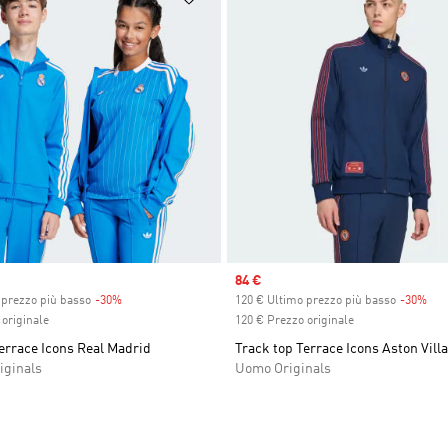
Sale price
84 €
 prezzo più basso
-30%
Discount
120 € Ultimo prezzo più basso
-30%
Dis
originale
120 € Prezzo originale
errace Icons Real Madrid
Track top Terrace Icons Aston Vill
iginals
Uomo Originals