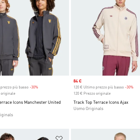
Sale price
84 €
 prezzo più basso
-30%
Discount
120 € Ultimo prezzo più basso
-30%
Dis
originale
120 € Prezzo originale
Terrace Icons Manchester United
Track Top Terrace Icons Ajax
Uomo Originals
iginals
ista dei desideri
Aggiungi alla lista dei desideri