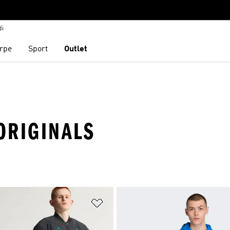
di
rpe
Sport
Outlet
 ORIGINALS
ista dei desideri
Aggiungi alla lista dei desideri