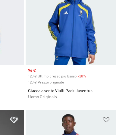
Sale price
96 €
count
120 € Ultimo prezzo più basso
-20%
Discount
120 € Prezzo originale
Giacca a vento Vialli Pack Juventus
Uomo Originals
Aggiungi alla lista dei desideri
Aggiungi all