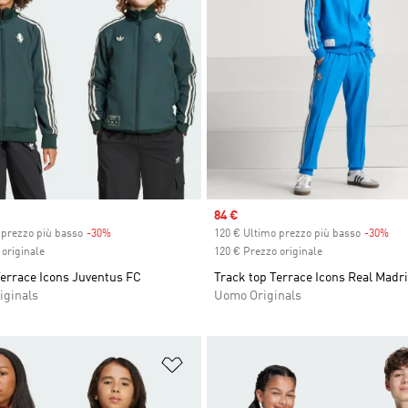
Sale price
84 €
 prezzo più basso
-30%
Discount
120 € Ultimo prezzo più basso
-30%
Dis
originale
120 € Prezzo originale
Terrace Icons Juventus FC
Track top Terrace Icons Real Madr
iginals
Uomo Originals
ista dei desideri
Aggiungi alla lista dei desideri