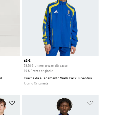
Current price
63 €
count
58,50 € Ultimo prezzo più basso
90 € Prezzo originale
id
Giacca da allenamento Vialli Pack Juventus
Uomo Originals
Aggiungi alla lista dei desideri
Aggiungi all