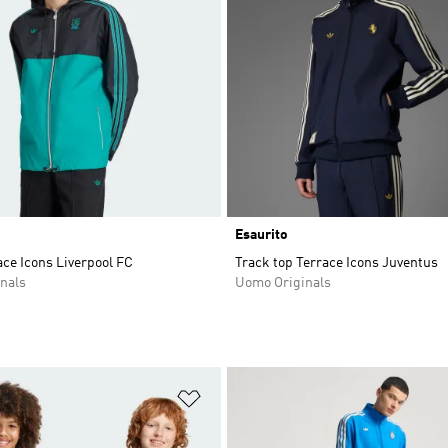
Esaurito
ce Icons Liverpool FC
Track top Terrace Icons Juventus
nals
Uomo Originals
ista dei desideri
Aggiungi alla lista dei desideri