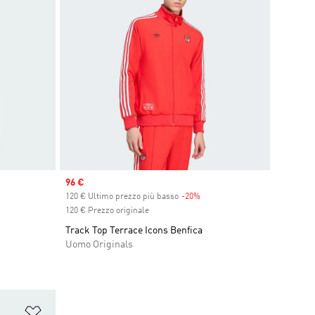
Sale price
96 €
count
120 € Ultimo prezzo più basso
-20%
Discount
120 € Prezzo originale
Track Top Terrace Icons Benfica
Uomo Originals
Aggiungi alla lista dei desideri