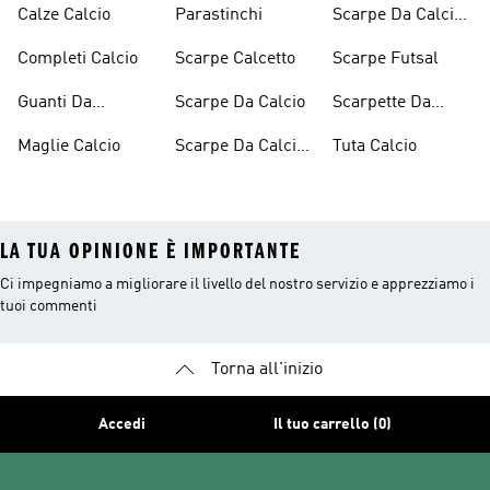
Calze Calcio
Parastinchi
Scarpe Da Calcio
Uomo
Completi Calcio
Scarpe Calcetto
Scarpe Futsal
Guanti Da
Scarpe Da Calcio
Scarpette Da
Portiere
Calcio Senza
Maglie Calcio
Scarpe Da Calcio
Tuta Calcio
Lacci
Bambino
LA TUA OPINIONE È IMPORTANTE
Ci impegniamo a migliorare il livello del nostro servizio e apprezziamo i
tuoi commenti
Torna all'inizio
Accedi
Il tuo carrello (0)