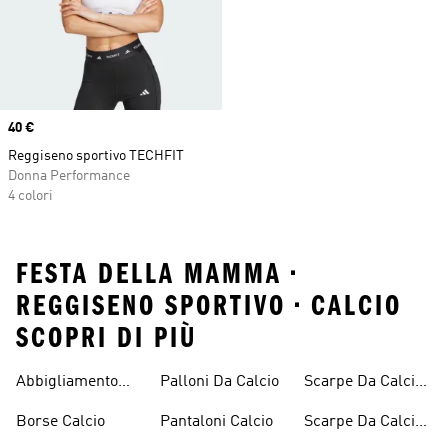
Price
40 €
Reggiseno sportivo TECHFIT
Donna Performance
4 colori
FESTA DELLA MAMMA •
REGGISENO SPORTIVO • CALCIO
SCOPRI DI PIÙ
Abbigliamento
Palloni Da Calcio
Scarpe Da Calcio
Calcio
Nero
Borse Calcio
Pantaloni Calcio
Scarpe Da Calcio
Scontate