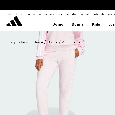
store finder
aiuto
ordini e resi
carte regalo
iscriviti
adiclub
acce
Uomo
Donna
Kids
Sca
/
/
Indietro
Home
Donna
Abbigliamento