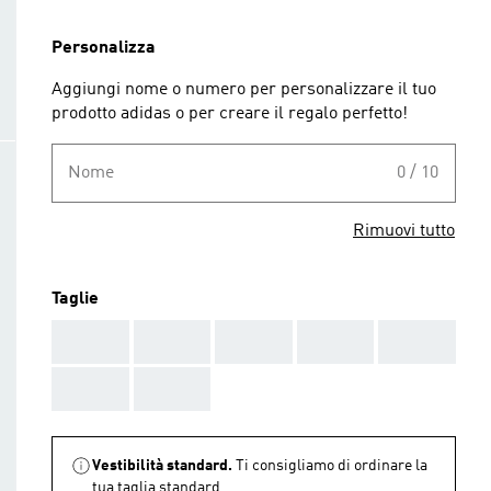
Personalizza
Aggiungi nome o numero per personalizzare il tuo
prodotto adidas o per creare il regalo perfetto!
Nome
0 / 10
Rimuovi tutto
Taglie
AAA
AAA
AAA
AAA
AAA
AAA
AAA
Vestibilità standard.
Ti consigliamo di ordinare la
tua taglia standard.