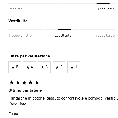
Pessimo
Eccellente
Vestibilità
Troppo stretto
Eccellente
Troppo largo
Filtra per valutazione
5
4
3
2
1
Ottimo pantalone
Pantalone in cotone, tessuto confortevole e comodo. Vestibili
l'acquisto
Elena