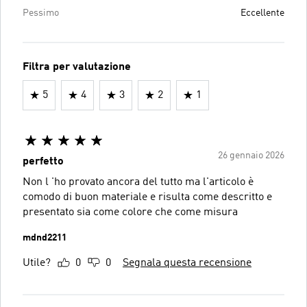
Pessimo
Eccellente
Filtra per valutazione
5
4
3
2
1
26 gennaio 2026
perfetto
Non l 'ho provato ancora del tutto ma l'articolo è
comodo di buon materiale e risulta come descritto e
presentato sia come colore che come misura
mdnd2211
Utile?
0
0
Segnala questa recensione