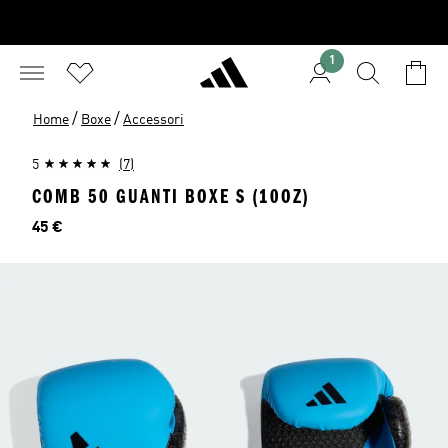
1
/
/
Home
Boxe
Accessori
5
(7)
COMB 50 GUANTI BOXE S (10OZ)
Prezzo
45 €