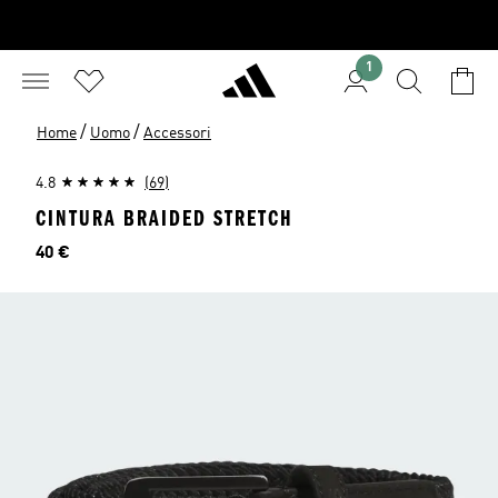
1
/
/
Home
Uomo
Accessori
4.8
(69)
CINTURA BRAIDED STRETCH
Prezzo
40 €