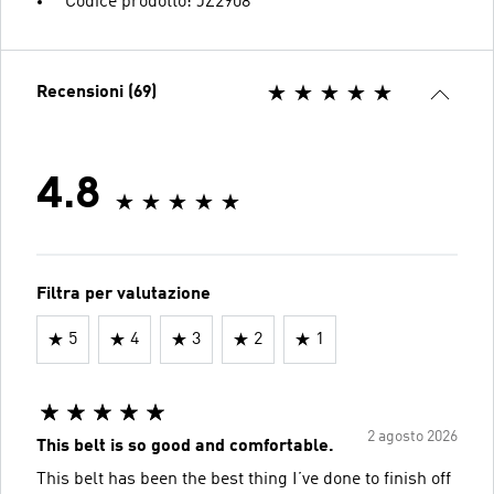
Codice prodotto: JZ2908
Recensioni (69)
4.8
Filtra per valutazione
5
4
3
2
1
2 agosto 2026
This belt is so good and comfortable.
This belt has been the best thing I’ve done to finish off