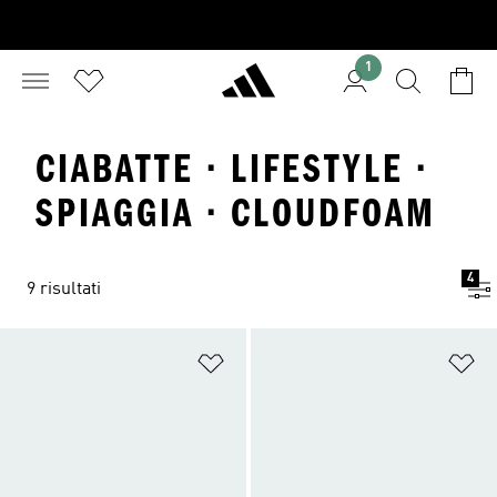
1
CIABATTE · LIFESTYLE ·
SPIAGGIA · CLOUDFOAM
4
9 risultati
Aggiungi alla lista dei desideri
Ag