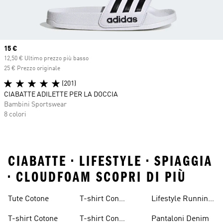
Current price
15 €
12,50 € Ultimo prezzo più basso
25 € Prezzo originale
(201)
CIABATTE ADILETTE PER LA DOCCIA
Bambini Sportswear
8 colori
CIABATTE • LIFESTYLE • SPIAGGIA
• CLOUDFOAM SCOPRI DI PIÙ
Tute Cotone
T-shirt Con
Lifestyle Running
Grafica Da Uomo
Donna
T-shirt Cotone
T-shirt Con
Pantaloni Denim