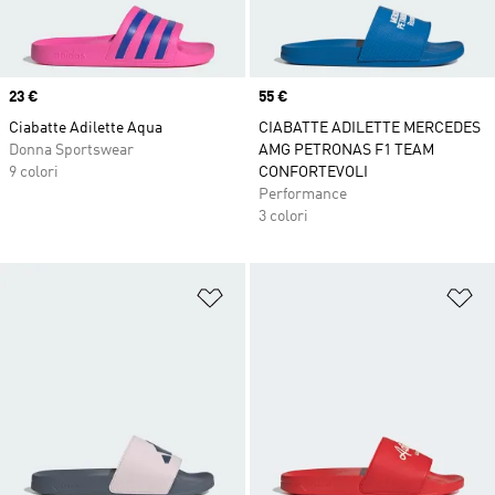
Price
23 €
Price
55 €
Ciabatte Adilette Aqua
CIABATTE ADILETTE MERCEDES
Donna Sportswear
AMG PETRONAS F1 TEAM
9 colori
CONFORTEVOLI
Performance
3 colori
Aggiungi alla lista dei desideri
Ag