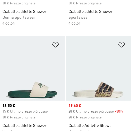
30 € Prezzo originale
30 € Prezzo originale
Ciabatte adilette Shower
Ciabatte adilette Shower
Donna Sportswear
Sportswear
4 colori
4 colori
Aggiungi alla lista dei desideri
Ag
Current price
16,50 €
Sale price
19,60 €
15 € Ultimo prezzo più basso
28 € Ultimo prezzo più basso
-30%
Disc
30 € Prezzo originale
28 € Prezzo originale
Ciabatte adilette Shower
Ciabatte Adilette Shower