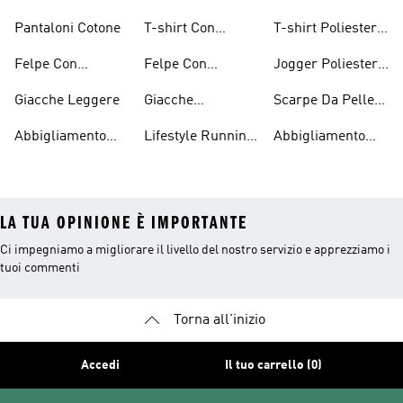
Grafica Da Donna
Pantaloni Cotone
T-shirt Con
T-shirt Poliestere
Grafica Da
Riciclato
Felpe Con
Felpe Con
Jogger Poliestere
Bambino
Cappuccio Sherpa
Cappuccio
Riciclato
Giacche Leggere
Giacche
Scarpe Da Pelle
Leggere
Idrorepellenti
Scamosciata
Abbigliamento
Lifestyle Running
Abbigliamento
Impermeabile
Uomo
Performance
LA TUA OPINIONE È IMPORTANTE
Ci impegniamo a migliorare il livello del nostro servizio e apprezziamo i
tuoi commenti
Torna all'inizio
Accedi
Il tuo carrello (0)