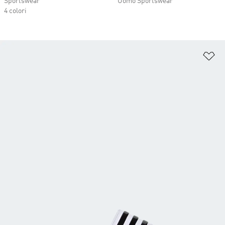
Sportswear
Uomo Sportswear
4 colori
Ag