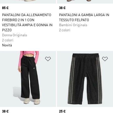
Price
85 €
Price
38 €
PANTALONI DA ALLENAMENTO
PANTALONI A GAMBA LARGA IN
FIREBIRD 2 IN 1 CON
TESSUTO FELPATO
VESTIBILITÀ AMPIA E GONNA IN
Bambini Originals
PIZZO
2 colori
Donna Originals
2 colori
Novità
Aggiungi alla lista dei desideri
Ag
Price
38 €
Price
25 €