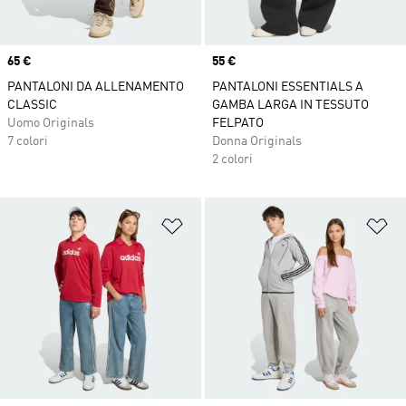
Price
65 €
Price
55 €
PANTALONI DA ALLENAMENTO
PANTALONI ESSENTIALS A
CLASSIC
GAMBA LARGA IN TESSUTO
Uomo Originals
FELPATO
7 colori
Donna Originals
2 colori
Aggiungi alla lista dei desideri
Ag