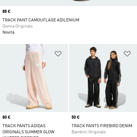
Price
85 €
TRACK PANT CAMOUFLAGE ADILENIUM
Donna Originals
Novità
Aggiungi alla lista dei desideri
Ag
Price
80 €
Price
50 €
TRACK PANTS ADIDAS
TRACK PANTS FIREBIRD DENIM
ORIGINALS SUMMER GLOW
Bambini Originals