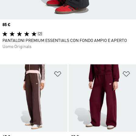
Price
85 €
(2)
PANTALONI PREMIUM ESSENTIALS CON FONDO AMPIO E APERTO
Uomo Originals
Aggiungi alla lista dei desideri
Ag