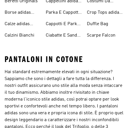
Beretti Originals
Cappellini adidas
Costumi Da
Originals
Bagno Originals
Borse adidas
Parka E Cappotti
Crop Tops adidas
Originals
Blu
Originals
Calze adidas
Cappotti E Parkas
Duffle Bag
Originals
Originals
Calzini Bianchi
Ciabatte E Sandali
Scarpe Falcon
Bianchi
PANTALONI IN COTONE
Hai standard estremamente elevati in ogni situazione?
Sappiamo che sono i dettagli a fare tutta la differenza. I
nostri outfit assicurano uno stile alla moda senza intaccare
il tuo dinamismo. Abbiamo inoltre rivisitato in chiave
moderna l'iconico stile adidas, così potrai optare per look
sportivi e confortevoli anche nel tempo libero. I pantaloni
adidas sono una vera e propria icona di stile. È proprio quel
design leggendario a caratterizzare i nostri inconfondibili
pantaloni. Ecco perché il look del Trifoglio, o delle 3