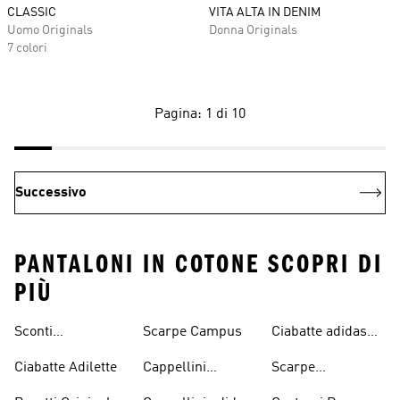
CLASSIC
VITA ALTA IN DENIM
Uomo Originals
Donna Originals
7 colori
Pagina: 1 di 10
Successivo
PANTALONI IN COTONE SCOPRI DI
PIÙ
Sconti
Scarpe Campus
Ciabatte adidas
Abbigliamento
Originals
Ciabatte Adilette
Cappellini
Scarpe
adidas Originals
Originals
Continental 80