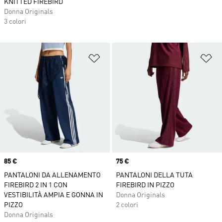
KNITTED FIREBIRD
Donna Originals
3 colori
Aggiungi alla lista dei desideri
Ag
Price
85 €
Price
75 €
PANTALONI DA ALLENAMENTO
PANTALONI DELLA TUTA
FIREBIRD 2 IN 1 CON
FIREBIRD IN PIZZO
VESTIBILITÀ AMPIA E GONNA IN
Donna Originals
PIZZO
2 colori
Donna Originals