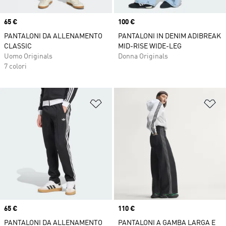
Price
65 €
Price
100 €
PANTALONI DA ALLENAMENTO
PANTALONI IN DENIM ADIBREAK
CLASSIC
MID-RISE WIDE-LEG
Uomo Originals
Donna Originals
7 colori
Aggiungi alla lista dei desideri
Ag
Price
65 €
Price
110 €
PANTALONI DA ALLENAMENTO
PANTALONI A GAMBA LARGA E