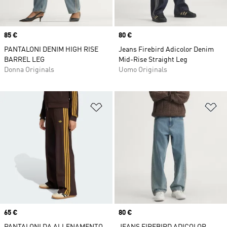
Price
85 €
Price
80 €
PANTALONI DENIM HIGH RISE
Jeans Firebird Adicolor Denim
BARREL LEG
Mid-Rise Straight Leg
Donna Originals
Uomo Originals
Aggiungi alla lista dei desideri
Ag
Price
65 €
Price
80 €