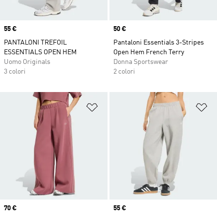
Price
55 €
Price
50 €
PANTALONI TREFOIL
Pantaloni Essentials 3-Stripes
ESSENTIALS OPEN HEM
Open Hem French Terry
Uomo Originals
Donna Sportswear
3 colori
2 colori
Aggiungi alla lista dei desideri
Ag
Price
70 €
Price
55 €