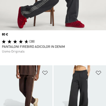
Price
80 €
(38)
PANTALONI FIREBIRD ADICOLOR IN DENIM
Uomo Originals
Aggiungi alla lista dei desideri
Ag