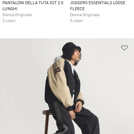
PANTALONI DELLA TUTA SST 2.0
JOGGERS ESSENTIALS LOOSE
LUNGHI
FLEECE
Donna Originals
Donna Originals
2 colori
5 colori
Ag