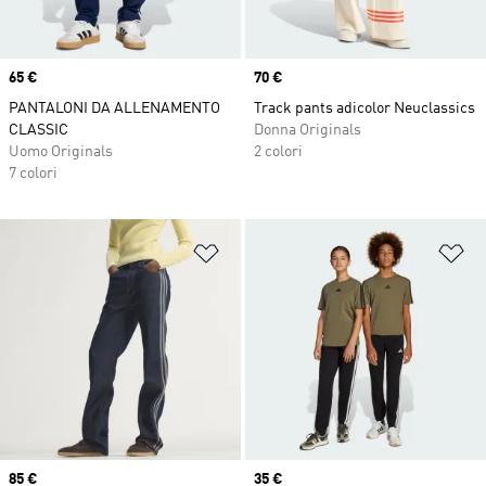
Price
65 €
Price
70 €
PANTALONI DA ALLENAMENTO
Track pants adicolor Neuclassics
CLASSIC
Donna Originals
Uomo Originals
2 colori
7 colori
Aggiungi alla lista dei desideri
Ag
Price
85 €
Price
35 €