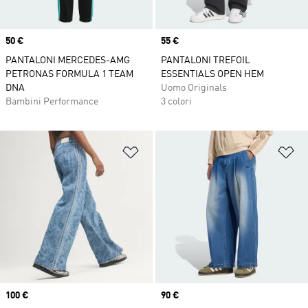
Price
50 €
Price
55 €
PANTALONI MERCEDES-AMG
PANTALONI TREFOIL
PETRONAS FORMULA 1 TEAM
ESSENTIALS OPEN HEM
DNA
Uomo Originals
Bambini Performance
3 colori
Aggiungi alla lista dei desideri
Ag
Price
100 €
Price
90 €