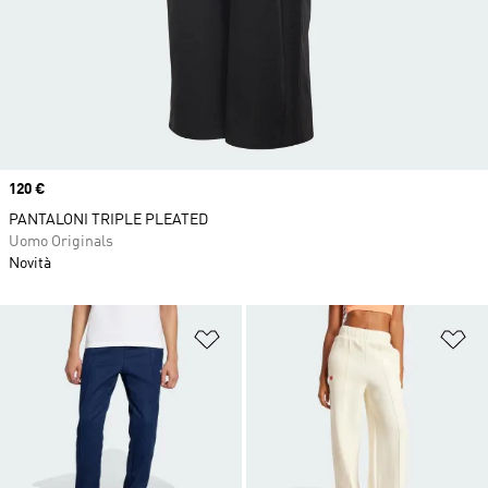
Price
120 €
PANTALONI TRIPLE PLEATED
Uomo Originals
Novità
Aggiungi alla lista dei desideri
Ag