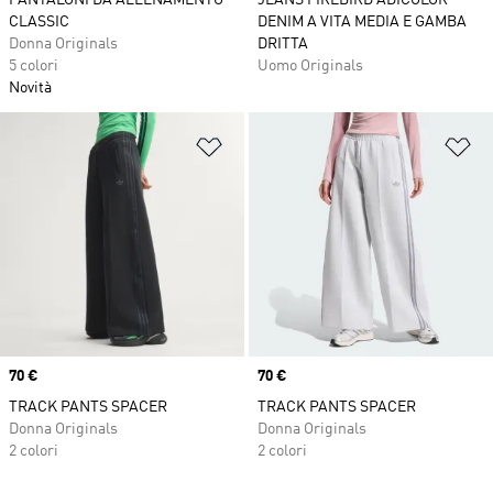
PANTALONI DA ALLENAMENTO
JEANS FIREBIRD ADICOLOR
CLASSIC
DENIM A VITA MEDIA E GAMBA
Donna Originals
DRITTA
5 colori
Uomo Originals
Novità
Aggiungi alla lista dei desideri
Ag
Price
70 €
Price
70 €
TRACK PANTS SPACER
TRACK PANTS SPACER
Donna Originals
Donna Originals
2 colori
2 colori