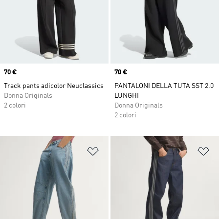
Price
70 €
Price
70 €
Track pants adicolor Neuclassics
PANTALONI DELLA TUTA SST 2.0
Donna Originals
LUNGHI
2 colori
Donna Originals
2 colori
Aggiungi alla lista dei desideri
Ag