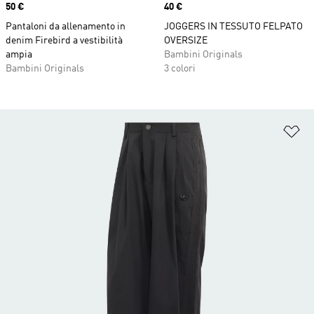
Price
50 €
Price
40 €
Pantaloni da allenamento in
JOGGERS IN TESSUTO FELPATO
denim Firebird a vestibilità
OVERSIZE
ampia
Bambini Originals
Bambini Originals
3 colori
Ag