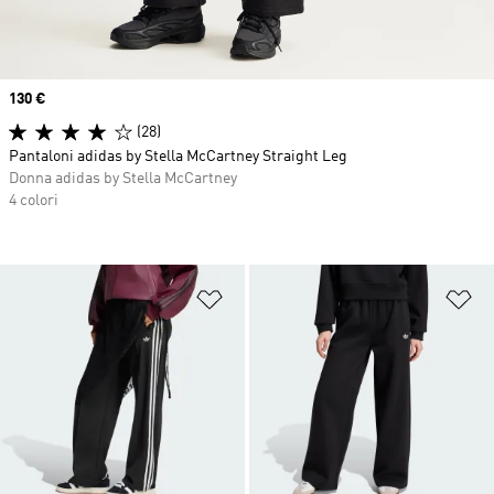
Price
130 €
(28)
Pantaloni adidas by Stella McCartney Straight Leg
Donna adidas by Stella McCartney
4 colori
Aggiungi alla lista dei desideri
Ag