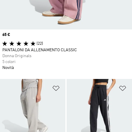
Price
65 €
(22)
PANTALONI DA ALLENAMENTO CLASSIC
Donna Originals
5 colori
Novità
Aggiungi alla lista dei desideri
Ag