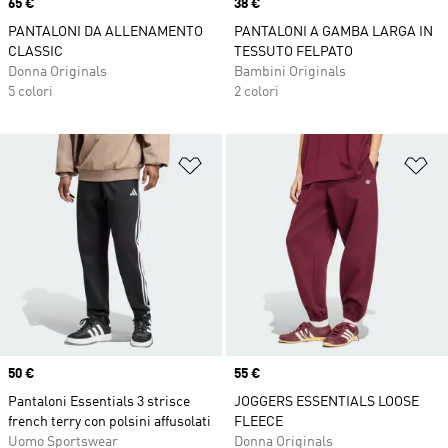
Price
65 €
Price
38 €
PANTALONI DA ALLENAMENTO
PANTALONI A GAMBA LARGA IN
CLASSIC
TESSUTO FELPATO
Donna Originals
Bambini Originals
5 colori
2 colori
Aggiungi alla lista dei desideri
Ag
Price
50 €
Price
55 €
Pantaloni Essentials 3 strisce
JOGGERS ESSENTIALS LOOSE
french terry con polsini affusolati
FLEECE
Uomo Sportswear
Donna Originals