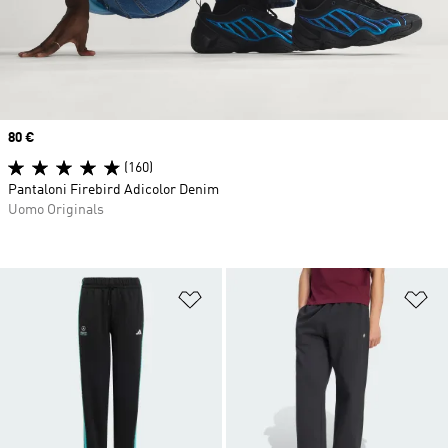
Price
80 €
(160)
Pantaloni Firebird Adicolor Denim
Uomo Originals
Aggiungi alla lista dei desideri
Ag