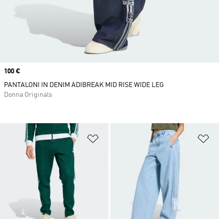
Price
100 €
PANTALONI IN DENIM ADIBREAK MID RISE WIDE LEG
Donna Originals
Aggiungi alla lista dei desideri
Ag