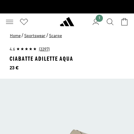
1
/
/
Home
Sportswear
Scarpe
4.6
(3397)
CIABATTE ADILETTE AQUA
Prezzo
23 €