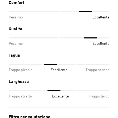
Comfort
Pessimo
Eccellente
Qualità
Pessimo
Eccellente
Taglia
Troppo piccolo
Eccellente
Troppo grande
Larghezza
Troppo stretto
Eccellente
Troppo largo
Filtra per valutazione