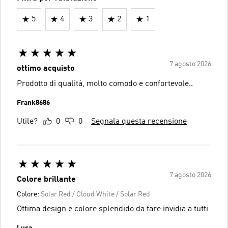
5
4
3
2
1
7 agosto 2026
ottimo acquisto
Prodotto di qualità, molto comodo e confortevole..
Frank8686
Utile?
0
0
Segnala questa recensione
7 agosto 2026
Colore brillante
Colore:
Solar Red / Cloud White / Solar Red
Ottima design e colore splendido da fare invidia a tutti
Luca