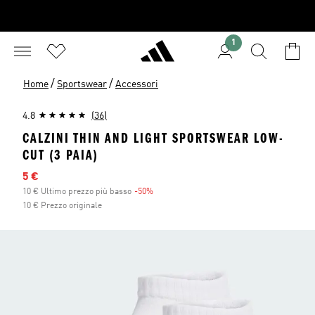
1
/
/
Home
Sportswear
Accessori
4.8
(36)
CALZINI THIN AND LIGHT SPORTSWEAR LOW-
CUT (3 PAIA)
Prezzo scontato
5 €
10 € Ultimo prezzo più basso
-50%
Sconto
10 € Prezzo originale