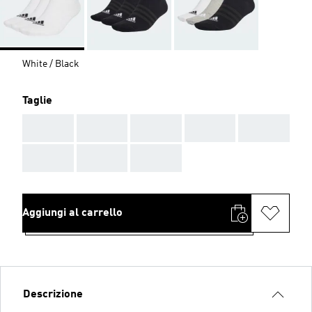
White / Black
Taglie
AAA
AAA
AAA
AAA
AAA
AAA
AAA
AAA
Aggiungi al carrello
Descrizione