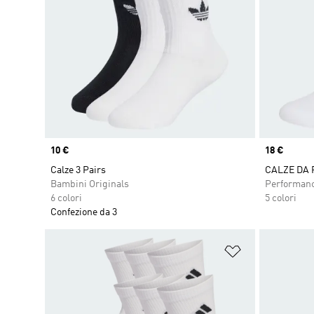
Price
10 €
Price
18 €
Calze 3 Pairs
CALZE DA
Bambini Originals
Performan
6 colori
5 colori
Confezione da 3
Aggiungi alla l