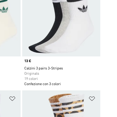
Price
13 €
Calzini 3 pairs 3-Stripes
Originals
19 colori
Confezione con 3 colori
Aggiungi alla lista dei desideri
Aggiungi all