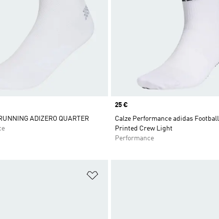
Price
25 €
 RUNNING ADIZERO QUARTER
Calze Performance adidas Football
ce
Printed Crew Light
Performance
ista dei desideri
Aggiungi alla lista dei desideri