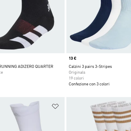
Price
13 €
 RUNNING ADIZERO QUARTER
Calzini 3 pairs 3-Stripes
ce
Originals
19 colori
Confezione con 3 colori
ista dei desideri
Aggiungi alla lista dei desideri