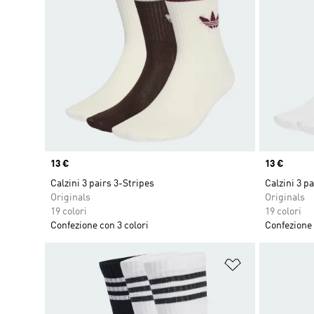
Price
13 €
Price
13 €
Calzini 3 pairs 3-Stripes
Calzini 3 p
Originals
Originals
19 colori
19 colori
Confezione con 3 colori
Confezione 
Aggiungi alla l