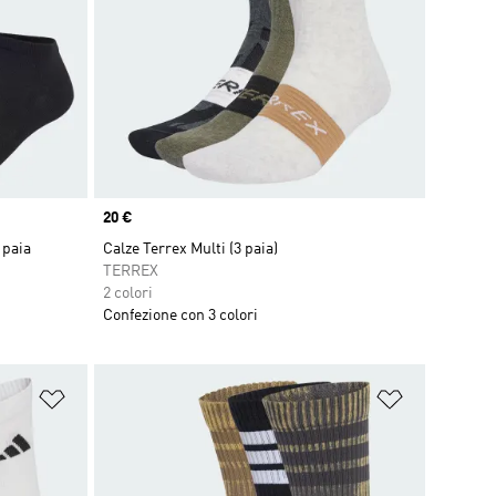
Price
20 €
 paia
Calze Terrex Multi (3 paia)
TERREX
2 colori
Confezione con 3 colori
Aggiungi alla lista dei desideri
Aggiungi all