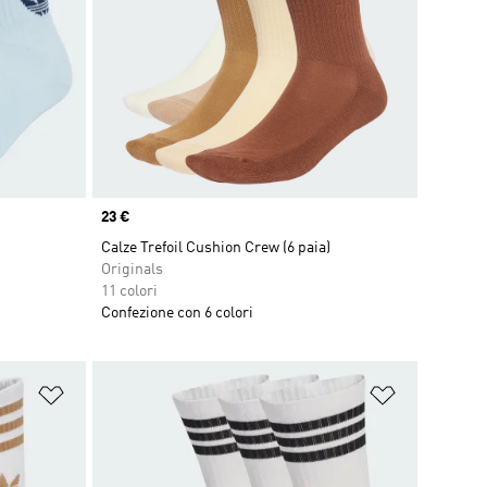
Price
23 €
Calze Trefoil Cushion Crew (6 paia)
Originals
11 colori
Confezione con 6 colori
Aggiungi alla lista dei desideri
Aggiungi all