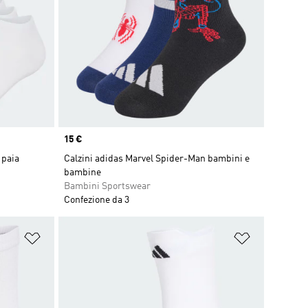
Price
15 €
 paia
Calzini adidas Marvel Spider-Man bambini e
bambine
Bambini Sportswear
Confezione da 3
Aggiungi alla lista dei desideri
Aggiungi all