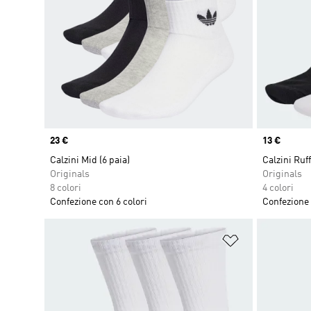
Price
23 €
Price
13 €
Calzini Mid (6 paia)
Calzini Ruf
Originals
Originals
8 colori
4 colori
Confezione con 6 colori
Confezione 
Aggiungi alla l