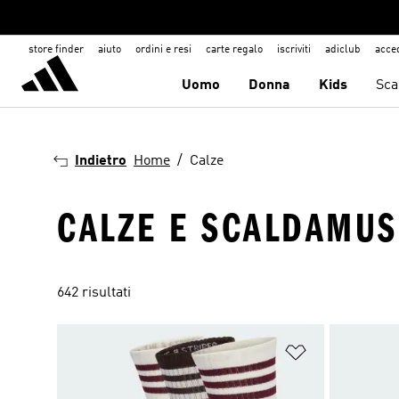
store finder
aiuto
ordini e resi
carte regalo
iscriviti
adiclub
acce
Uomo
Donna
Kids
Sca
Indietro
Home
Calze
CALZE E SCALDAMUS
642 risultati
Aggiungi alla l