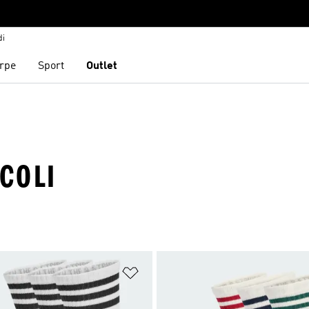
di
rpe
Sport
Outlet
COLI
ista dei desideri
Aggiungi alla lista dei desideri