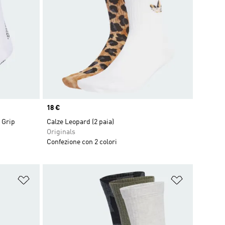
Price
18 €
 Grip
Calze Leopard (2 paia)
Originals
Confezione con 2 colori
Aggiungi alla lista dei desideri
Aggiungi all