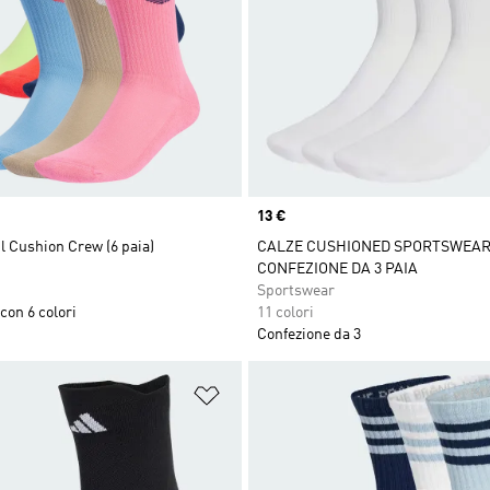
Price
13 €
il Cushion Crew (6 paia)
CALZE CUSHIONED SPORTSWEA
CONFEZIONE DA 3 PAIA
Sportswear
con 6 colori
11 colori
Confezione da 3
ista dei desideri
Aggiungi alla lista dei desideri