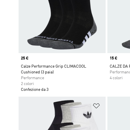
Price
25 €
Price
15 €
Calze Performance Grip CLIMACOOL
CALZE DA
Cushioned (3 paia)
Performan
Performance
4 colori
2 colori
Confezione da 3
Aggiungi alla l