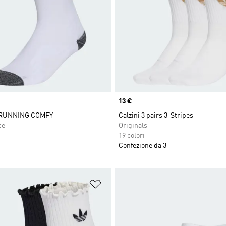
Price
13 €
 RUNNING COMFY
Calzini 3 pairs 3-Stripes
ce
Originals
19 colori
Confezione da 3
ista dei desideri
Aggiungi alla lista dei desideri