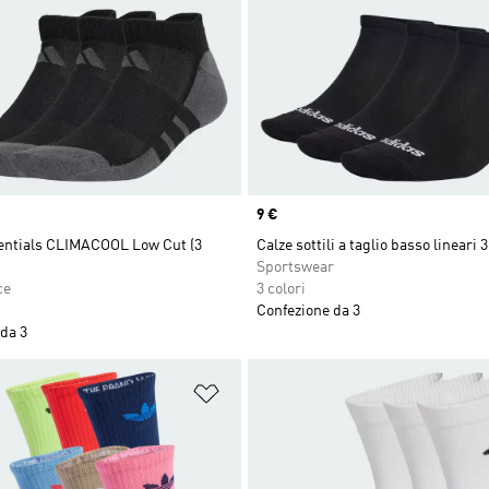
Price
9 €
sentials CLIMACOOL Low Cut (3
Calze sottili a taglio basso lineari 3
Sportswear
ce
3 colori
Confezione da 3
da 3
ista dei desideri
Aggiungi alla lista dei desideri