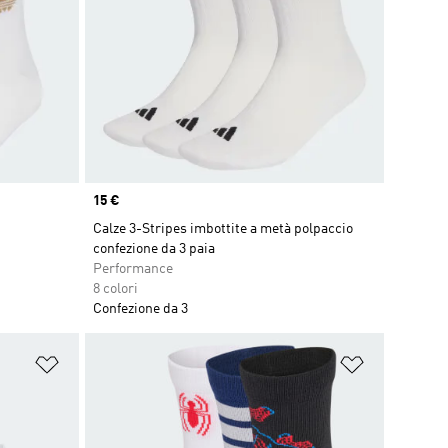
Price
15 €
Calze 3-Stripes imbottite a metà polpaccio
confezione da 3 paia
Performance
8 colori
Confezione da 3
Aggiungi alla lista dei desideri
Aggiungi all