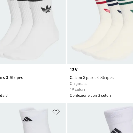
Price
13 €
airs 3-Stripes
Calzini 3 pairs 3-Stripes
Originals
19 colori
da 3
Confezione con 3 colori
ista dei desideri
Aggiungi alla lista dei desideri