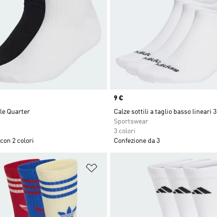
Price
9 €
fle Quarter
Calze sottili a taglio basso lineari 3
Sportswear
3 colori
con 2 colori
Confezione da 3
ista dei desideri
Aggiungi alla lista dei desideri