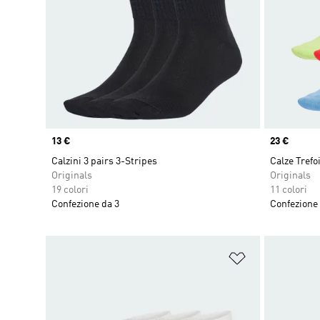
Price
13 €
Price
23 €
Calzini 3 pairs 3-Stripes
Calze Trefo
Originals
Originals
19 colori
11 colori
Confezione da 3
Confezione 
Aggiungi alla l