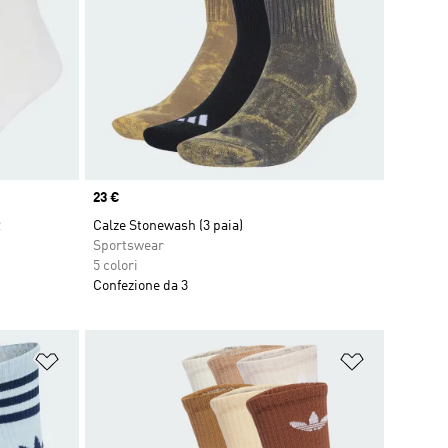
Price
23 €
R
Calze Stonewash (3 paia)
Sportswear
5 colori
Confezione da 3
Aggiungi alla lista dei desideri
Aggiungi all