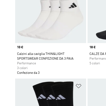
Price
10 €
Price
18 €
Calzini alla caviglia THIN&LIGHT
CALZE DA
SPORTSWEAR CONFEZIONE DA 3 PAIA
Performan
Performance
5 colori
3 colori
Confezione da 3
Aggiungi alla l