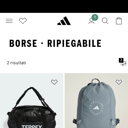
1
BORSE · RIPIEGABILE
2
2 risultati
Aggiungi alla lista dei desideri
Ag