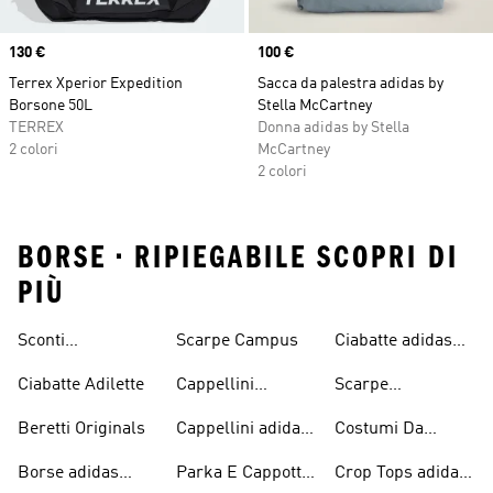
Price
130 €
Price
100 €
Terrex Xperior Expedition
Sacca da palestra adidas by
Borsone 50L
Stella McCartney
TERREX
Donna adidas by Stella
2 colori
McCartney
2 colori
BORSE • RIPIEGABILE SCOPRI DI
PIÙ
Sconti
Scarpe Campus
Ciabatte adidas
Abbigliamento
Originals
Ciabatte Adilette
Cappellini
Scarpe
adidas Originals
Originals
Continental 80
Beretti Originals
Cappellini adidas
Costumi Da
Originals
Bagno Originals
Borse adidas
Parka E Cappotti
Crop Tops adidas