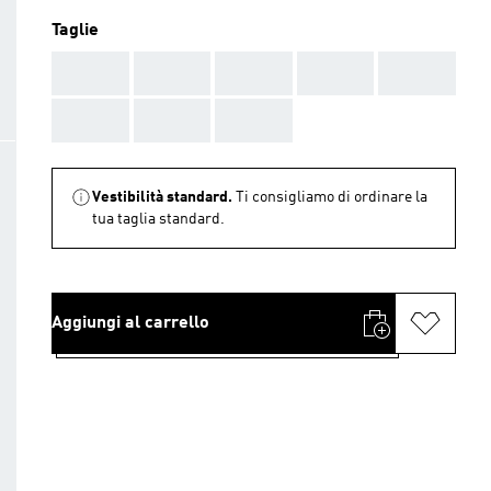
Taglie
AAA
AAA
AAA
AAA
AAA
AAA
AAA
AAA
Vestibilità standard.
Ti consigliamo di ordinare la
tua taglia standard.
Aggiungi al carrello