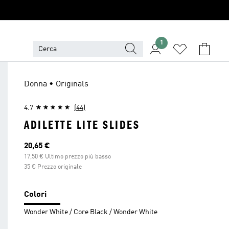
1
Donna • Originals
4.7
(44)
ADILETTE LITE SLIDES
Prezzo attuale
20,65 €
17,50 € Ultimo prezzo più basso
35 € Prezzo originale
Colori
Wonder White / Core Black / Wonder White