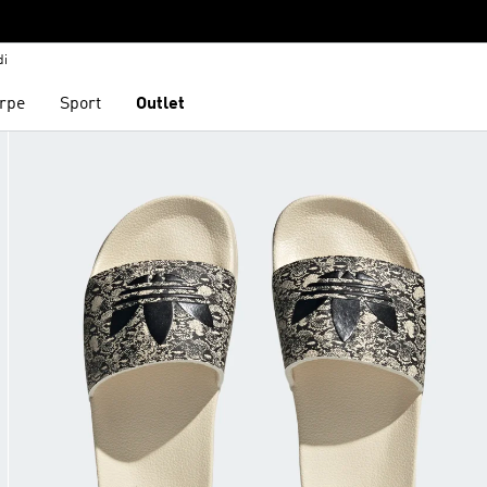
di
rpe
Sport
Outlet