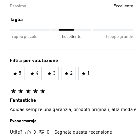
Pessimo
Eccellente
Taglia
Troppo piccolo
Eccellente
Troppo grande
Filtra per valutazione
5
4
3
2
1
Fantastiche
Adidas sempre una garanzia, prodotti originali, alla moda e 
Evanormaraja
Utile?
0
0
Segnala questa recensione