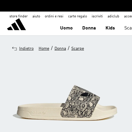
store finder
aiuto
ordini e resi
carte regalo
iscriviti
adiclub
acce
Uomo
Donna
Kids
Sca
/
/
Indietro
Home
Donna
Scarpe