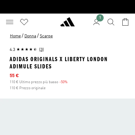
1
/
/
Home
Donna
Scarpe
4.3
(3)
ADIDAS ORIGINALS X LIBERTY LONDON
ADIMULE SLIDES
Prezzo scontato
55 €
110 € Ultimo prezzo più basso
-50%
Sconto
110 € Prezzo originale