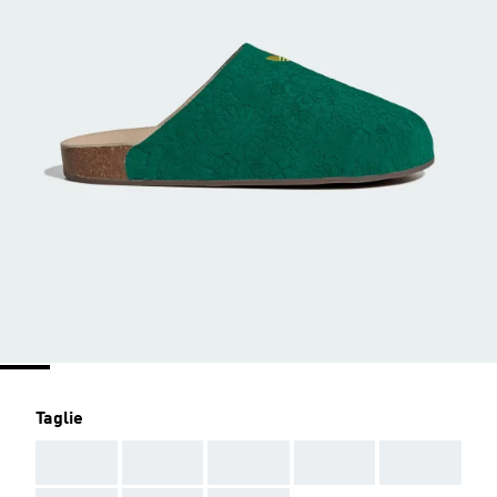
Taglie
AAA
AAA
AAA
AAA
AAA