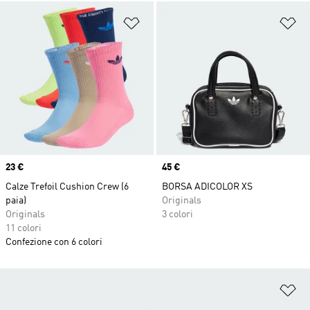
Aggiungi alla lista dei desideri
Ag
Price
23 €
Price
45 €
Calze Trefoil Cushion Crew (6
BORSA ADICOLOR XS
paia)
Originals
Originals
3 colori
11 colori
Confezione con 6 colori
Ag