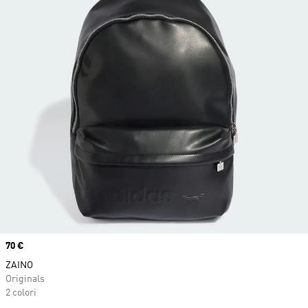
Price
70 €
ZAINO
Originals
2 colori