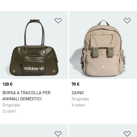
Aggiungi alla lista dei desideri
Ag
Price
120 €
Price
70 €
BORSA A TRACOLLA PER
ZAINO
ANIMALI DOMESTICI
Originals
Originals
4 colori
2 colori
Aggiungi alla lista dei desideri
Ag