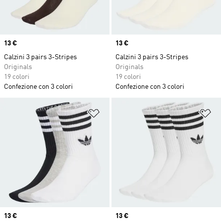
Price
13 €
Price
13 €
Calzini 3 pairs 3-Stripes
Calzini 3 pairs 3-Stripes
Originals
Originals
19 colori
19 colori
Confezione con 3 colori
Confezione con 3 colori
Aggiungi alla lista dei desideri
Ag
Price
13 €
Price
13 €