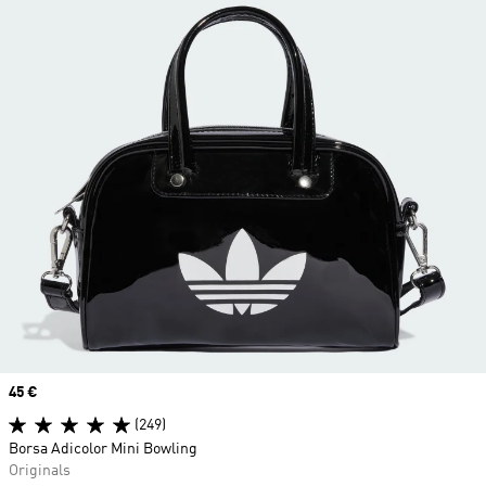
Price
45 €
(249)
Borsa Adicolor Mini Bowling
Originals