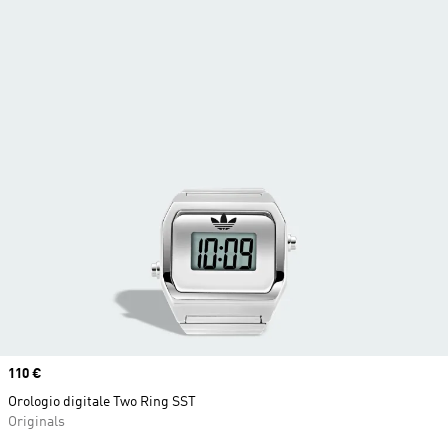
Price
110 €
Orologio digitale Two Ring SST
Originals