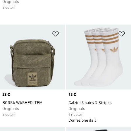
Originals
2 colori
Aggiungi alla lista dei desideri
Ag
Price
28 €
Price
13 €
BORSA WASHED ITEM
Calzini 3 pairs 3-Stripes
Originals
Originals
2 colori
19 colori
Confezione da 3