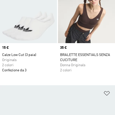
Price
15 €
Price
35 €
Calze Low Cut (3 paia)
BRALETTE ESSENTIALS SENZA
Originals
CUCITURE
2 colori
Donna Originals
Confezione da 3
2 colori
Ag