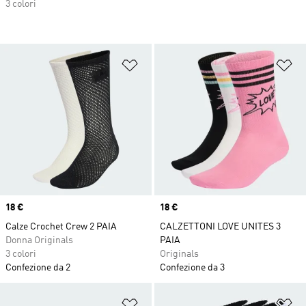
3 colori
Aggiungi alla lista dei desideri
Ag
Price
18 €
Price
18 €
Calze Crochet Crew 2 PAIA
CALZETTONI LOVE UNITES 3
Donna Originals
PAIA
3 colori
Originals
Confezione da 2
Confezione da 3
Aggiungi alla lista dei desideri
Ag