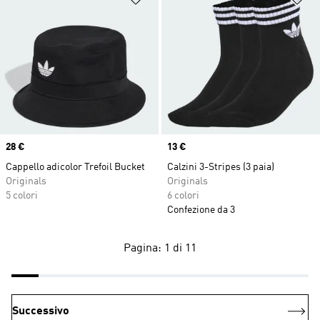
Price
28 €
Price
13 €
Cappello adicolor Trefoil Bucket
Calzini 3-Stripes (3 paia)
Originals
Originals
5 colori
6 colori
Confezione da 3
Pagina: 1 di 11
Successivo