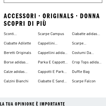
ACCESSORI • ORIGINALS • DONNA
SCOPRI DI PIÙ
Sconti
Scarpe Campus
Ciabatte adidas
Abbigliamento
Originals
Ciabatte Adilette
Cappellini
Scarpe
adidas Originals
Originals
Continental 80
Beretti Originals
Cappellini adidas
Costumi Da
Originals
Bagno Originals
Borse adidas
Parka E Cappotti
Crop Tops adidas
Originals
Blu
Originals
Calze adidas
Cappotti E Parkas
Duffle Bag
Originals
Originals
Calzini Bianchi
Ciabatte E Sandali
Scarpe Falcon
Bianchi
LA TUA OPINIONE È IMPORTANTE