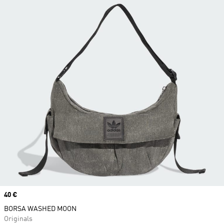
Price
40 €
BORSA WASHED MOON
Originals