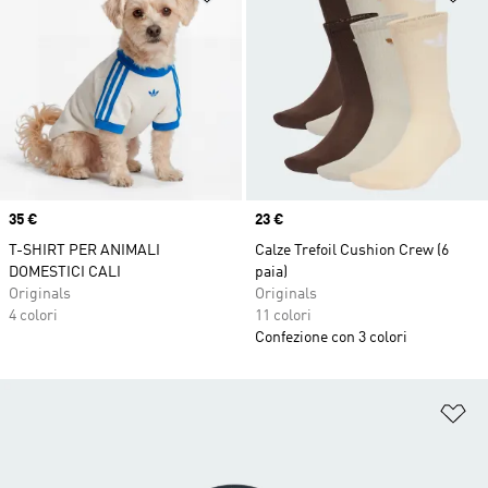
Price
35 €
Price
23 €
T-SHIRT PER ANIMALI
Calze Trefoil Cushion Crew (6
DOMESTICI CALI
paia)
Originals
Originals
4 colori
11 colori
Confezione con 3 colori
Ag