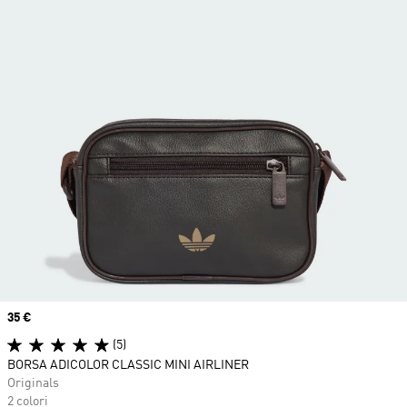
Price
35 €
(5)
BORSA ADICOLOR CLASSIC MINI AIRLINER
Originals
2 colori