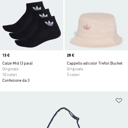
Price
13 €
Price
28 €
Calze Mid (3 paia)
Cappello adicolor Trefoil Bucket
Originals
Originals
10 colori
5 colori
Confezione da 3
Ag