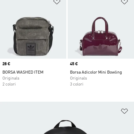
Aggiungi alla lista dei desideri
Ag
Price
28 €
Price
45 €
BORSA WASHED ITEM
Borsa Adicolor Mini Bowling
Originals
Originals
2 colori
3 colori
Ag