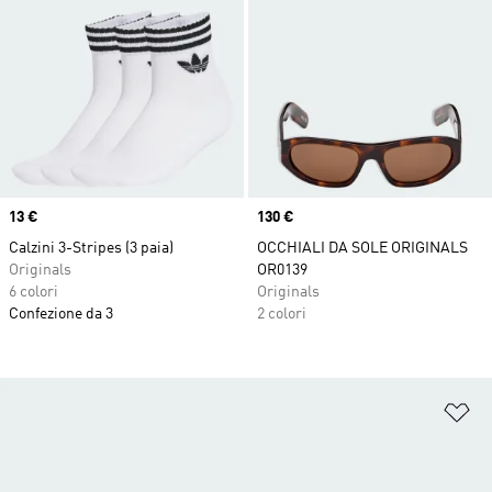
Price
13 €
Price
130 €
Calzini 3-Stripes (3 paia)
OCCHIALI DA SOLE ORIGINALS
Originals
OR0139
6 colori
Originals
Confezione da 3
2 colori
Ag