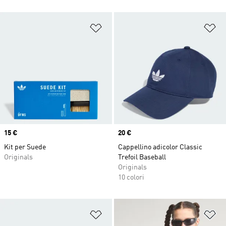
Aggiungi alla lista dei desideri
Ag
Price
15 €
Price
20 €
Kit per Suede
Cappellino adicolor Classic
Originals
Trefoil Baseball
Originals
10 colori
Aggiungi alla lista dei desideri
Ag