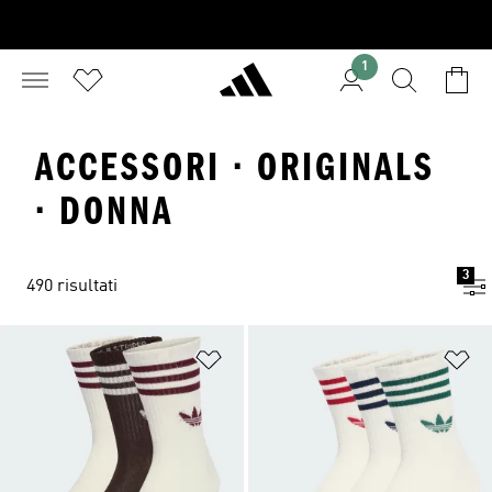
1
ACCESSORI · ORIGINALS
· DONNA
3
490 risultati
Aggiungi alla lista dei desideri
Ag