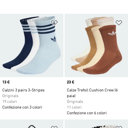
Aggiungi alla lista dei desideri
Ag
Price
13 €
Price
23 €
Calzini 3 pairs 3-Stripes
Calze Trefoil Cushion Crew (6
Originals
paia)
19 colori
Originals
Confezione con 3 colori
11 colori
Confezione con 6 colori
Aggiungi alla lista dei desideri
Ag