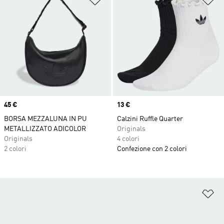
Price
45 €
Price
13 €
BORSA MEZZALUNA IN PU
Calzini Ruffle Quarter
METALLIZZATO ADICOLOR
Originals
Originals
4 colori
2 colori
Confezione con 2 colori
Ag