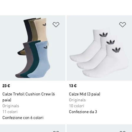
Aggiungi alla lista dei desideri
Ag
Price
23 €
Price
13 €
Calze Trefoil Cushion Crew (6
Calze Mid (3 paia)
paia)
Originals
Originals
10 colori
11 colori
Confezione da 3
Confezione con 6 colori