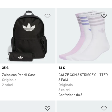
Aggiungi alla lista dei desideri
Ag
Price
35 €
Price
13 €
Zaino con Pencil Case
CALZE CON 3 STRISCE GLITTER
Originals
3 PAIA
2 colori
Originals
3 colori
Confezione da 3
Aggiungi alla lista dei desideri
Ag