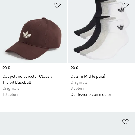
Aggiungi alla lista dei desideri
Ag
Price
20 €
Price
23 €
Cappellino adicolor Classic
Calzini Mid (6 paia)
Trefoil Baseball
Originals
Originals
8 colori
10 colori
Confezione con 6 colori
Ag