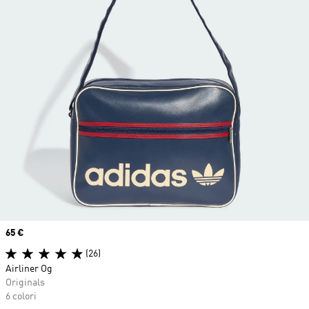
Price
65 €
(26)
Airliner Og
Originals
6 colori