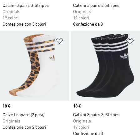
Calzini 3 pairs 3-Stripes
Calzini 3 pairs 3-Stripes
Originals
Originals
19 colori
19 colori
Confezione con 3 colori
Confezione da 3
Aggiungi alla lista dei desideri
Ag
Price
18 €
Price
13 €
Calze Leopard (2 paia)
Calzini 3 pairs 3-Stripes
Originals
Originals
Confezione con 2 colori
19 colori
Confezione da 3