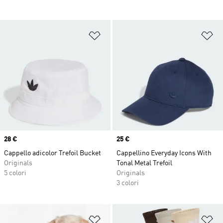
Aggiungi alla lista dei desideri
Ag
Price
28 €
Price
25 €
Cappello adicolor Trefoil Bucket
Cappellino Everyday Icons With
Originals
Tonal Metal Trefoil
5 colori
Originals
3 colori
Aggiungi alla lista dei desideri
Ag