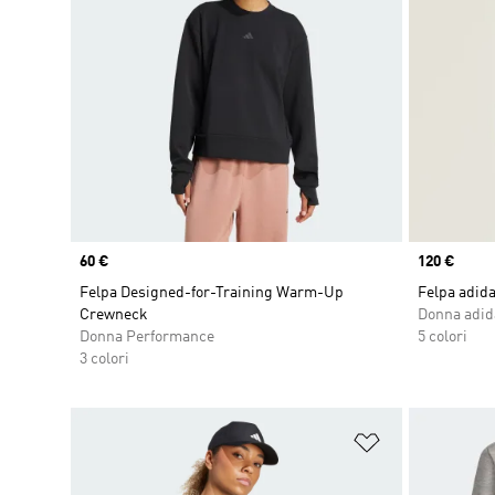
Price
60 €
Price
120 €
Felpa Designed-for-Training Warm-Up
Felpa adida
Crewneck
Donna adid
Donna Performance
5 colori
3 colori
Aggiungi alla l