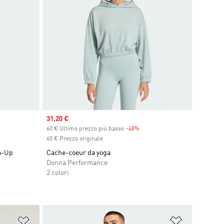
Sale price
31,20 €
ount
60 € Ultimo prezzo più basso
-48%
Discount
60 € Prezzo originale
m-Up
Cache-coeur da yoga
Donna Performance
2 colori
Aggiungi alla lista dei desideri
Aggiungi all