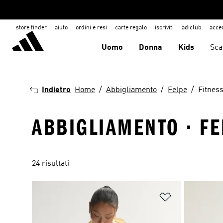
store finder
aiuto
ordini e resi
carte regalo
iscriviti
adiclub
acce
Uomo
Donna
Kids
Sca
Indietro
Home
Abbigliamento
Felpe
Fitnes
ABBIGLIAMENTO · FE
24 risultati
Aggiungi alla l