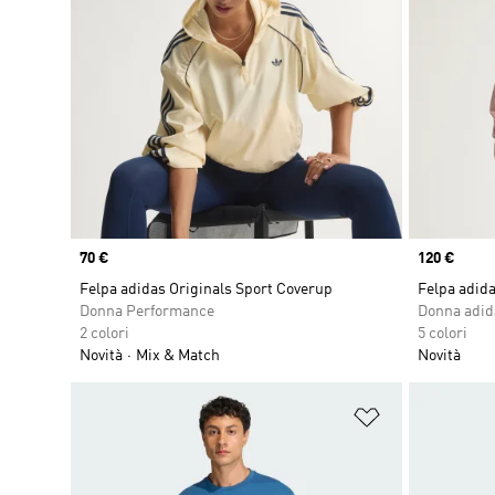
Price
70 €
Price
120 €
Felpa adidas Originals Sport Coverup
Felpa adida
Donna Performance
Donna adid
2 colori
5 colori
Novità
Mix & Match
Novità
Aggiungi alla l