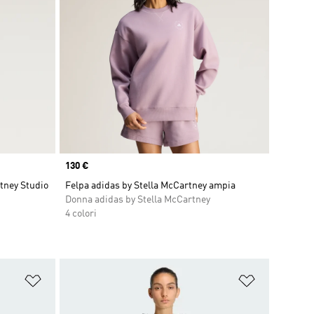
Price
130 €
rtney Studio
Felpa adidas by Stella McCartney ampia
Donna adidas by Stella McCartney
4 colori
Aggiungi alla lista dei desideri
Aggiungi all