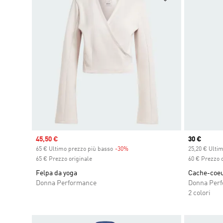
Sale price
45,50 €
Current pr
30 €
65 € Ultimo prezzo più basso
-30%
Discount
25,20 € Ulti
65 € Prezzo originale
60 € Prezzo o
Felpa da yoga
Cache-coeu
Donna Performance
Donna Per
2 colori