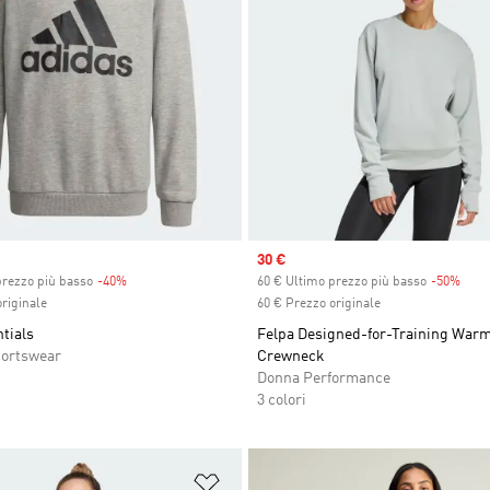
Sale price
30 €
prezzo più basso
-40%
Discount
60 € Ultimo prezzo più basso
-50%
Disc
riginale
60 € Prezzo originale
tials
Felpa Designed-for-Training War
ortswear
Crewneck
Donna Performance
3 colori
ista dei desideri
Aggiungi alla lista dei desideri