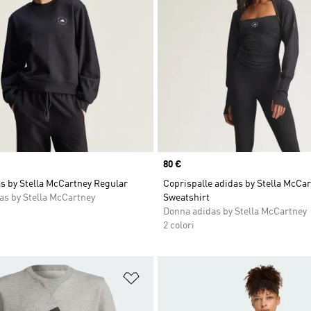
Price
80 €
s by Stella McCartney Regular
Coprispalle adidas by Stella McCa
as by Stella McCartney
Sweatshirt
Donna adidas by Stella McCartney
2 colori
ista dei desideri
Aggiungi alla lista dei desideri