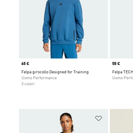
Price
65 €
Price
55 €
Felpa girocollo Designed for Training
Felpa TECH
Uomo Performance
Uomo Perf
3 colori
Aggiungi alla l