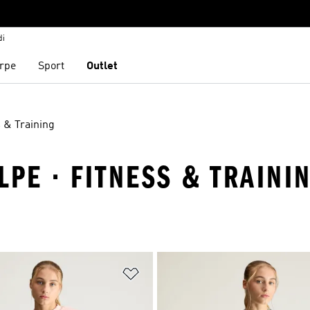
di
rpe
Sport
Outlet
s & Training
LPE · FITNESS & TRAINI
ista dei desideri
Aggiungi alla lista dei desideri