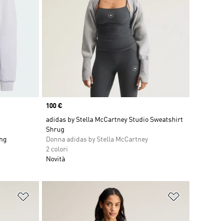
Price
100 €
adidas by Stella McCartney Studio Sweatshirt
Shrug
ing
Donna adidas by Stella McCartney
2 colori
Novità
Aggiungi alla lista dei desideri
Aggiungi all