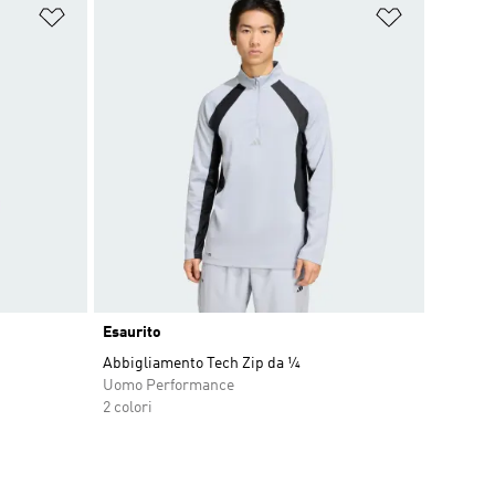
Aggiungi alla lista dei desideri
Aggiungi all
Esaurito
scount
Abbigliamento Tech Zip da ¼
Uomo Performance
2 colori