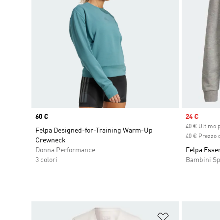
Price
60 €
Sale price
24 €
40 € Ultimo 
Felpa Designed-for-Training Warm-Up
40 € Prezzo o
Crewneck
Donna Performance
Felpa Essen
3 colori
Bambini Sp
Aggiungi alla l