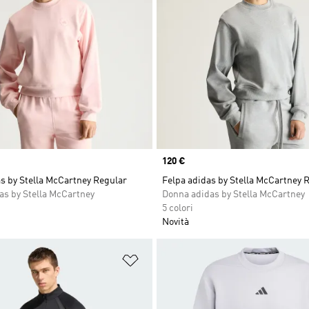
Price
120 €
s by Stella McCartney Regular
Felpa adidas by Stella McCartney 
as by Stella McCartney
Donna adidas by Stella McCartney
5 colori
Novità
ista dei desideri
Aggiungi alla lista dei desideri