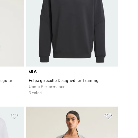
Price
65 €
Regular
Felpa girocollo Designed for Training
Uomo Performance
3 colori
Aggiungi alla lista dei desideri
Aggiungi all