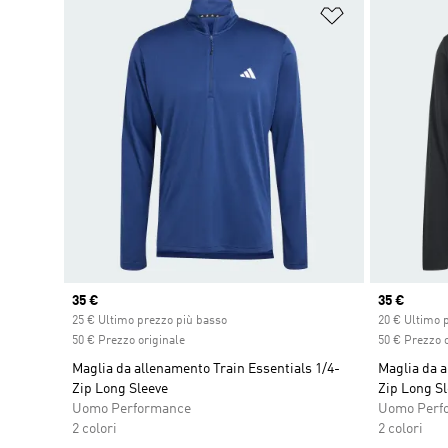
Aggiungi alla l
Current price
35 €
Current pr
35 €
25 € Ultimo prezzo più basso
20 € Ultimo 
50 € Prezzo originale
50 € Prezzo o
Maglia da allenamento Train Essentials 1/4-
Maglia da a
Zip Long Sleeve
Zip Long Sl
Uomo Performance
Uomo Perf
2 colori
2 colori