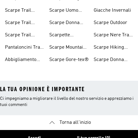
Running
tex®
Scarpe Trail
Scarpe Uomo
Giacche Invernali
Running
Hiking
Scarpe Trail
Scarpe Donna
Scarpe Outdoor
Immeabili
Running Uomo
Hiking
Scarpe Trail
Scarpette
Scarpe Nere Trail
Running Donna
Arrampicata
Running
Pantaloncini Trail
Scarpe Mountain
Scarpe Hiking
Running
Bike
Nere
Abbigliamento
Scarpe Gore-tex®
Scarpe Donna
Escursionismo
Mtb
LA TUA OPINIONE È IMPORTANTE
Ci impegniamo a migliorare il livello del nostro servizio e apprezziamo i
tuoi commenti
Torna all'inizio