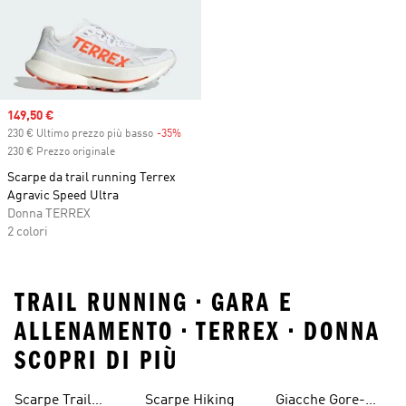
Sale price
149,50 €
230 € Ultimo prezzo più basso
-35%
Discount
230 € Prezzo originale
Scarpe da trail running Terrex
Agravic Speed Ultra
Donna TERREX
2 colori
TRAIL RUNNING • GARA E
ALLENAMENTO • TERREX • DONNA
SCOPRI DI PIÙ
Scarpe Trail
Scarpe Hiking
Giacche Gore-