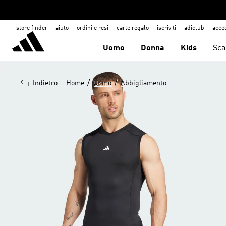
store finder
aiuto
ordini e resi
carte regalo
iscriviti
adiclub
acce
Uomo
Donna
Kids
Sca
/
/
Indietro
Home
Uomo
Abbigliamento