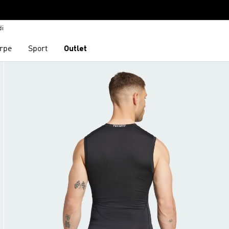
di
rpe
Sport
Outlet