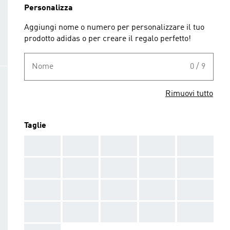
Personalizza
Aggiungi nome o numero per personalizzare il tuo
prodotto adidas o per creare il regalo perfetto!
Nome
0 / 9
Rimuovi tutto
Taglie
AAA
AAA
AAA
AAA
AAA
AAA
AAA
AAA
AAA
AAA
AAA
AAA
AAA
AAA
AAA
AAA
AAA
AAA
AAA
AAA