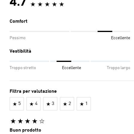
4.7
Comfort
Pessimo
Eccellente
Vestibilità
Troppo stretto
Eccellente
Troppo largo
Filtra per valutazione
5
4
3
2
1
Buon prodotto