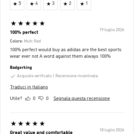
5
4
3
2
1
19 luglio 2026
100% perfect
Colore:
Mufc Red
100% perfect would buy as adidas are the best sports
wear ever not A word against them always 100%
Badgerking
Acquisto verificato
Recensione incentivata
Traduci in Italiano
Utile?
0
0
Segnala questa recensione
18 luglio 2026
Great value and comfortable