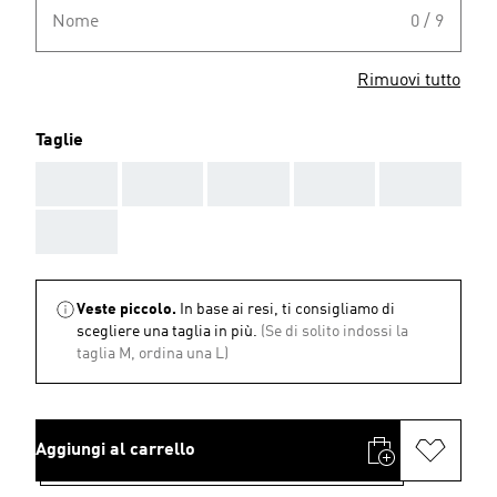
Nome
0 / 9
Rimuovi tutto
Taglie
AAA
AAA
AAA
AAA
AAA
AAA
Veste piccolo.
In base ai resi, ti consigliamo di
scegliere una taglia in più.
(Se di solito indossi la
taglia M, ordina una L)
Aggiungi al carrello