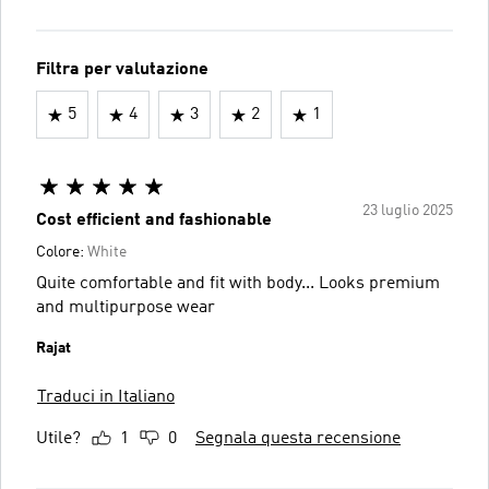
Filtra per valutazione
5
4
3
2
1
23 luglio 2025
Cost efficient and fashionable
Colore:
White
Quite comfortable and fit with body... Looks premium
and multipurpose wear
Rajat
Traduci in Italiano
Utile?
1
0
Segnala questa recensione