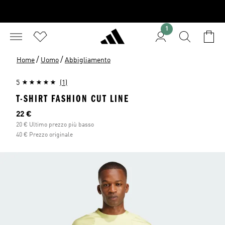
1
/
/
Home
Uomo
Abbigliamento
5
(1)
T-SHIRT FASHION CUT LINE
Prezzo attuale
22 €
20 € Ultimo prezzo più basso
40 € Prezzo originale