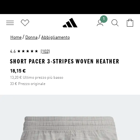
1
/
/
Home
Donna
Abbigliamento
4.6
(102)
SHORT PACER 3-STRIPES WOVEN HEATHER
Prezzo attuale
18,15 €
13,20 € Ultimo prezzo più basso
33 € Prezzo originale