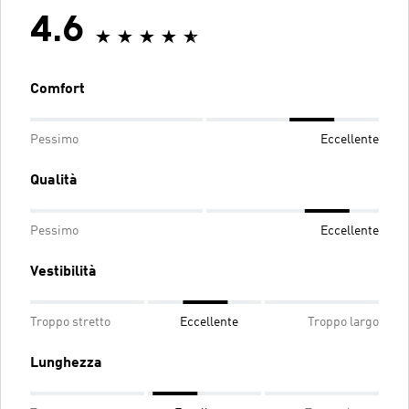
4.6
Comfort
Pessimo
Eccellente
Qualità
Pessimo
Eccellente
Vestibilità
Troppo stretto
Eccellente
Troppo largo
Lunghezza