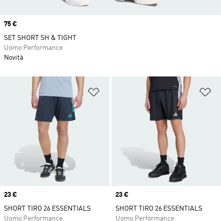
Price
75 €
SET SHORT SH & TIGHT
Uomo Performance
Novità
Aggiungi alla lista dei desideri
Ag
Price
23 €
Price
23 €
SHORT TIRO 26 ESSENTIALS
SHORT TIRO 26 ESSENTIALS
Uomo Performance
Uomo Performance