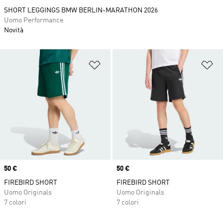
SHORT LEGGINGS BMW BERLIN-MARATHON 2026
Uomo Performance
Novità
Aggiungi alla lista dei desideri
Ag
Price
50 €
Price
50 €
FIREBIRD SHORT
FIREBIRD SHORT
Uomo Originals
Uomo Originals
7 colori
7 colori