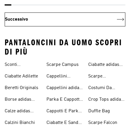
Successivo
PANTALONCINI DA UOMO SCOPRI
DI PIÙ
Sconti
Scarpe Campus
Ciabatte adidas
Abbigliamento
Originals
Ciabatte Adilette
Cappellini
Scarpe
adidas Originals
Originals
Continental 80
Beretti Originals
Cappellini adidas
Costumi Da
Originals
Bagno Originals
Borse adidas
Parka E Cappotti
Crop Tops adidas
Originals
Blu
Originals
Calze adidas
Cappotti E Parkas
Duffle Bag
Originals
Originals
Calzini Bianchi
Ciabatte E Sandali
Scarpe Falcon
Bianchi