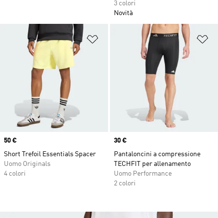
3 colori
Novità
Aggiungi alla lista dei desideri
Ag
Price
50 €
Price
30 €
Short Trefoil Essentials Spacer
Pantaloncini a compressione
Uomo Originals
TECHFIT per allenamento
4 colori
Uomo Performance
2 colori