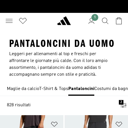
1
PANTALONCINI DA UOMO
Leggeri per allenamenti al top e freschi per
affrontare le giornate più calde. Con il loro ampio
assortimento, i pantaloncini da uomo adidas ti
accompagnano sempre con stile e praticità.
Maglie da calcio
T-Shirt & Tops
Pantaloncini
Costumi da bag
2
828 risultati
Aggiungi alla lista dei desideri
Ag