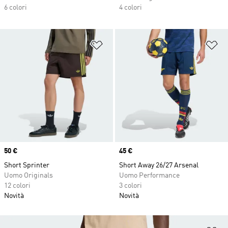
6 colori
4 colori
Aggiungi alla lista dei desideri
Ag
Price
50 €
Price
45 €
Short Sprinter
Short Away 26/27 Arsenal
Uomo Originals
Uomo Performance
12 colori
3 colori
Novità
Novità