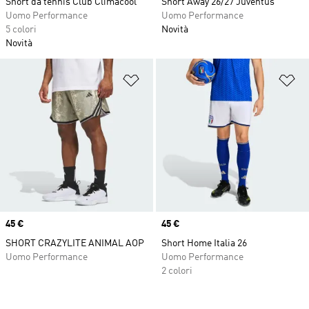
Short da tennis Club Climacool
Short Away 26/27 Juventus
Uomo Performance
Uomo Performance
5 colori
Novità
Novità
Aggiungi alla lista dei desideri
Ag
Price
45 €
Price
45 €
SHORT CRAZYLITE ANIMAL AOP
Short Home Italia 26
Uomo Performance
Uomo Performance
2 colori