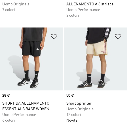
Uomo Originals
ALLENAMENTO A 3 strisce
7 colori
Uomo Performance
2 colori
Aggiungi alla lista dei desideri
Ag
Price
28 €
Price
50 €
SHORT DA ALLENAMENTO
Short Sprinter
ESSENTIALS BASE WOVEN
Uomo Originals
Uomo Performance
12 colori
6 colori
Novità