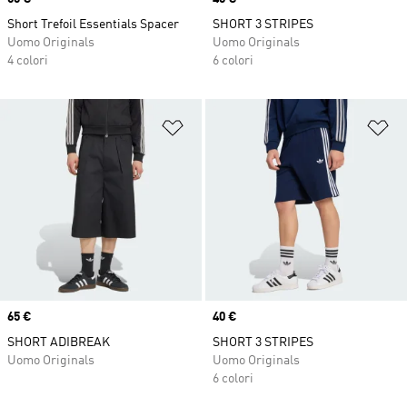
Short Trefoil Essentials Spacer
SHORT 3 STRIPES
Uomo Originals
Uomo Originals
4 colori
6 colori
Aggiungi alla lista dei desideri
Ag
Price
65 €
Price
40 €
SHORT ADIBREAK
SHORT 3 STRIPES
Uomo Originals
Uomo Originals
6 colori