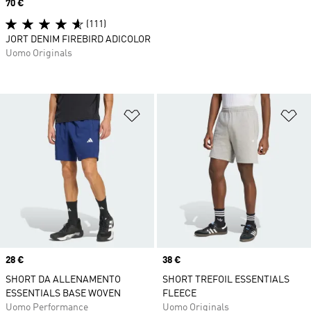
Price
70 €
(111)
JORT DENIM FIREBIRD ADICOLOR
Uomo Originals
Aggiungi alla lista dei desideri
Ag
Price
28 €
Price
38 €
SHORT DA ALLENAMENTO
SHORT TREFOIL ESSENTIALS
ESSENTIALS BASE WOVEN
FLEECE
Uomo Performance
Uomo Originals