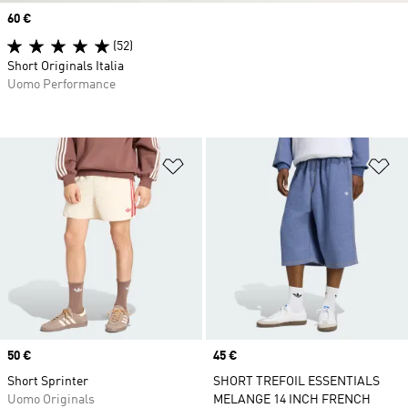
Price
60 €
(52)
Short Originals Italia
Uomo Performance
Aggiungi alla lista dei desideri
Ag
Price
50 €
Price
45 €
Short Sprinter
SHORT TREFOIL ESSENTIALS
Uomo Originals
MELANGE 14 INCH FRENCH