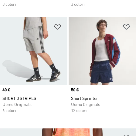
3 colori
3 colori
Aggiungi alla lista dei desideri
Ag
Price
40 €
Price
50 €
SHORT 3 STRIPES
Short Sprinter
Uomo Originals
Uomo Originals
6 colori
12 colori