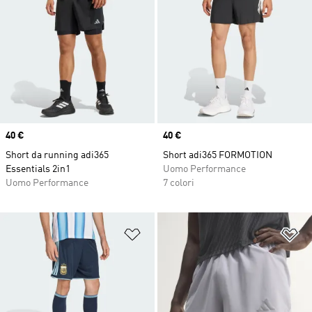
Price
40 €
Price
40 €
Short da running adi365
Short adi365 FORMOTION
Essentials 2in1
Uomo Performance
Uomo Performance
7 colori
Aggiungi alla lista dei desideri
Ag