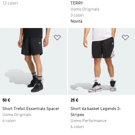
12 colori
TERRY
Uomo Originals
3 colori
Novità
Aggiungi alla lista dei desideri
Ag
Price
50 €
Price
25 €
Short Trefoil Essentials Spacer
Short da basket Legends 3-
Uomo Originals
Stripes
4 colori
Uomo Performance
6 colori