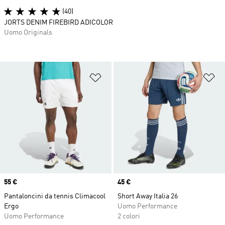
(40)
JORTS DENIM FIREBIRD ADICOLOR
Uomo Originals
Aggiungi alla lista dei desideri
Ag
Price
55 €
Price
45 €
Pantaloncini da tennis Climacool
Short Away Italia 26
Ergo
Uomo Performance
Uomo Performance
2 colori