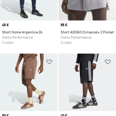
Price
45 €
Price
55 €
Short Home Argentina 26
Short ADI365 Climacool+ 2 Pocket
Uomo Performance
Uomo Performance
2 colori
3 colori
Aggiungi alla lista dei desideri
Ag
Price
50 €
Price
40 €