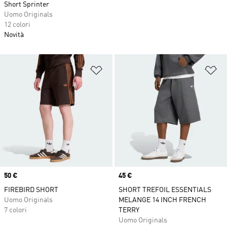
Short Sprinter
Uomo Originals
12 colori
Novità
Aggiungi alla lista dei desideri
Ag
Price
50 €
Price
45 €
FIREBIRD SHORT
SHORT TREFOIL ESSENTIALS
Uomo Originals
MELANGE 14 INCH FRENCH
7 colori
TERRY
Uomo Originals