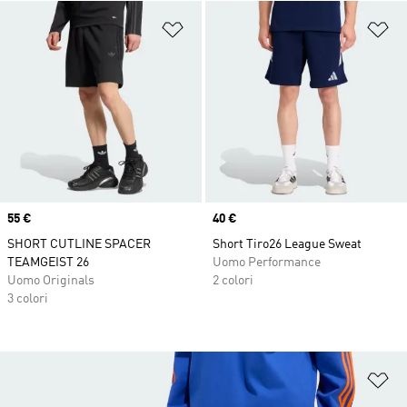
Aggiungi alla lista dei desideri
Ag
Price
55 €
Price
40 €
SHORT CUTLINE SPACER
Short Tiro26 League Sweat
TEAMGEIST 26
Uomo Performance
Uomo Originals
2 colori
3 colori
Ag