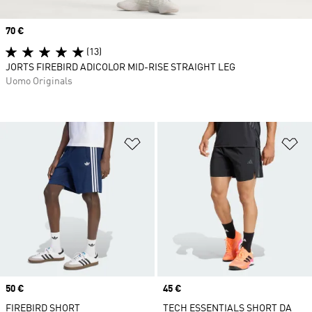
Price
70 €
(13)
JORTS FIREBIRD ADICOLOR MID-RISE STRAIGHT LEG
Uomo Originals
Aggiungi alla lista dei desideri
Ag
Price
50 €
Price
45 €
FIREBIRD SHORT
TECH ESSENTIALS SHORT DA