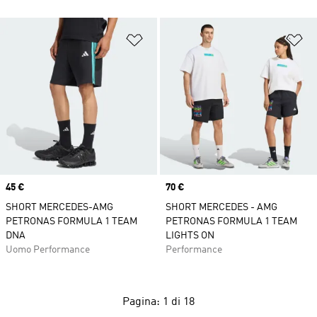
Aggiungi alla lista dei desideri
Ag
Price
45 €
Price
70 €
SHORT MERCEDES-AMG
SHORT MERCEDES - AMG
PETRONAS FORMULA 1 TEAM
PETRONAS FORMULA 1 TEAM
DNA
LIGHTS ON
Uomo Performance
Performance
Pagina: 1 di 18