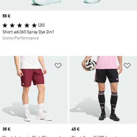
Price
55 €
(20)
Short adi365 Spray Dye 2in1
Uomo Performance
Aggiungi alla lista dei desideri
Ag
Price
35 €
Price
45 €