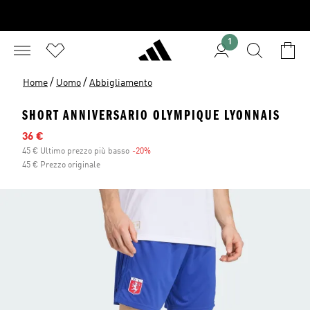
1
/
/
Home
Uomo
Abbigliamento
SHORT ANNIVERSARIO OLYMPIQUE LYONNAIS
Prezzo scontato
36 €
45 € Ultimo prezzo più basso
-20%
Sconto
45 € Prezzo originale