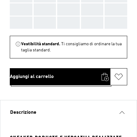
AAA
AAA
AAA
AAA
AAA
AAA
AAA
AAA
AAA
AAA
Vestibilità standard.
Ti consigliamo di ordinare la tua
taglia standard.
Aggiungi al carrello
Descrizione