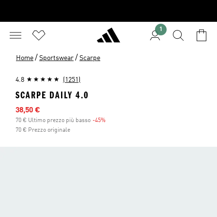
1
/
/
Home
Sportswear
Scarpe
4.8
(1251)
SCARPE DAILY 4.0
Prezzo scontato
38,50 €
70 € Ultimo prezzo più basso
-45%
Sconto
70 € Prezzo originale