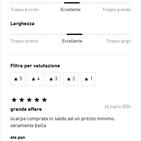
Troppo piccolo
Eccellente
Troppo grande
Larghezza
Troppo stretto
Eccellente
Troppo largo
Filtra per valutazione
5
4
3
2
1
26 luglio 2026
grande affare
scarpa comprata in saldo ad un prezzo minimo.
veramente bella
ste.psn