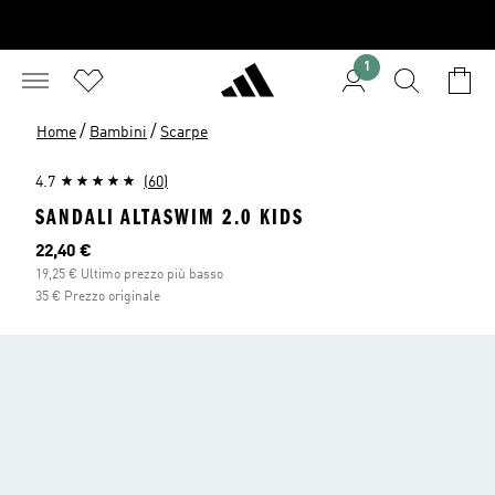
1
/
/
Home
Bambini
Scarpe
4.7
(60)
SANDALI ALTASWIM 2.0 KIDS
Prezzo attuale
22,40 €
19,25 € Ultimo prezzo più basso
35 € Prezzo originale