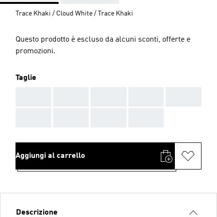
Trace Khaki / Cloud White / Trace Khaki
Questo prodotto è escluso da alcuni sconti, offerte e
promozioni.
Taglie
AAA
AAA
AAA
AAA
AAA
AAA
AAA
AAA
AAA
Aggiungi al carrello
Descrizione