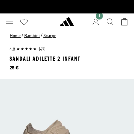
1
/
/
Home
Bambini
Scarpe
4.8
(47)
SANDALI ADILETTE 2 INFANT
Prezzo
25 €