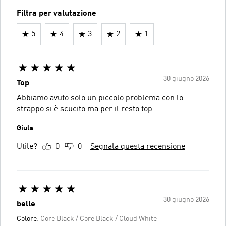
Filtra per valutazione
5
4
3
2
1
30 giugno 2026
Top
Abbiamo avuto solo un piccolo problema con lo
strappo si è scucito ma per il resto top
Giuls
Utile?
0
0
Segnala questa recensione
30 giugno 2026
belle
Colore:
Core Black / Core Black / Cloud White