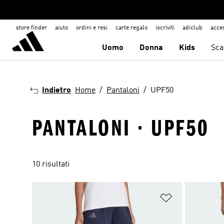
store finder
aiuto
ordini e resi
carte regalo
iscriviti
adiclub
acce
Uomo
Donna
Kids
Sca
Indietro
Home
Pantaloni
UPF50
PANTALONI · UPF50
10 risultati
Aggiungi alla l