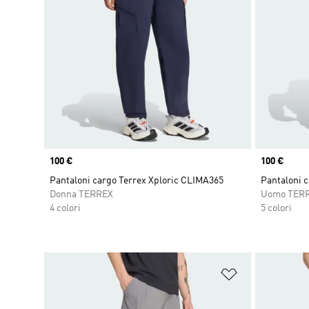
Price
100 €
Price
100 €
Pantaloni cargo Terrex Xploric CLIMA365
Pantaloni 
Donna TERREX
Uomo TER
4 colori
5 colori
Aggiungi alla l