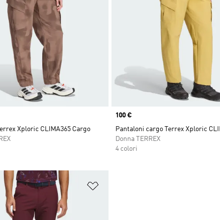
Price
100 €
Terrex Xploric CLIMA365 Cargo
Pantaloni cargo Terrex Xploric C
REX
Donna TERREX
4 colori
ista dei desideri
Aggiungi alla lista dei desideri