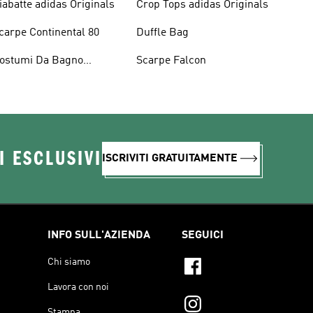
iabatte adidas Originals
Crop Tops adidas Originals
carpe Continental 80
Duffle Bag
ostumi Da Bagno
Scarpe Falcon
riginals
I ESCLUSIVI
ISCRIVITI GRATUITAMENTE
INFO SULL'AZIENDA
SEGUICI
Chi siamo
Lavora con noi
Stampa