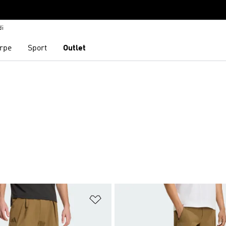
di
rpe
Sport
Outlet
ista dei desideri
Aggiungi alla lista dei desideri