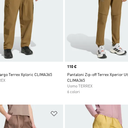
Price
110 €
cargo Terrex Xploric CLIMA365
Pantaloni Zip-off Terrex Xperior Ut
REX
CLIMA365
Uomo TERREX
6 colori
ista dei desideri
Aggiungi alla lista dei desideri