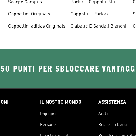
Scarpe Campus
Parka E Cappotti Blu
C
Cappellini Originals
Cappotti E Parkas
S
Originals
Cappellini adidas Originals
Ciabatte E Sandali Bianchi
C
O
250 PUNTI PER SBLOCCARE VANTAGG
IONI
IL NOSTRO MONDO
ASSISTENZA
Impegno
Aiuto
Persone
Resi e rimborsi
Il nostro pianeta
Recedi dal contratto