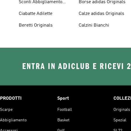
Sconti Abbigliamento
Borse adidas Originals
adidas Originals
Ciabatte Adilette
Calze adidas Originals
Beretti Originals
Calzini Bianchi
ENTRA IN ADICLUB E RICEVI 
PRODOTTI
Sport
COLLEZ
Scarpe
Football
Originals
Abbigliamento
Basket
Spezial
Accessori
Golf
SL72