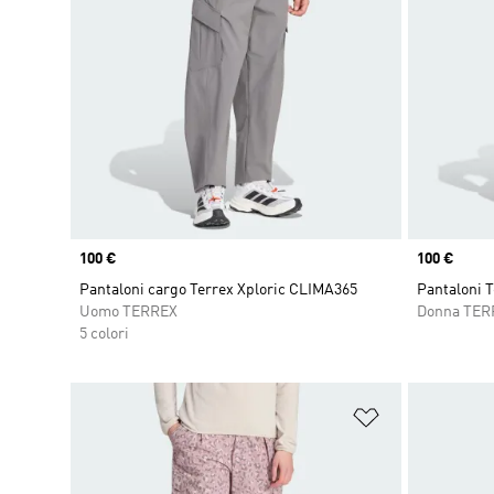
Price
100 €
Price
100 €
Pantaloni cargo Terrex Xploric CLIMA365
Pantaloni 
Uomo TERREX
Donna TER
5 colori
Aggiungi alla l