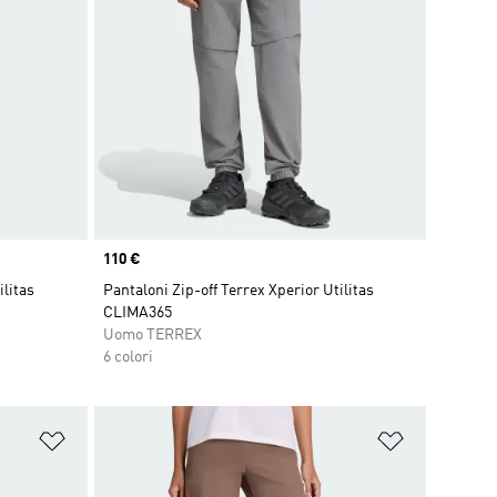
Price
110 €
ilitas
Pantaloni Zip-off Terrex Xperior Utilitas
CLIMA365
Uomo TERREX
6 colori
Aggiungi alla lista dei desideri
Aggiungi all