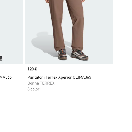
Price
120 €
LIMA365
Pantaloni Terrex Xperior CLIMA365
Donna TERREX
3 colori