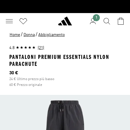
1
/
/
Home
Donna
Abbigliamento
4.8
(21)
PANTALONI PREMIUM ESSENTIALS NYLON
PARACHUTE
Prezzo attuale
30 €
24 € Ultimo prezzo più basso
60 € Prezzo originale