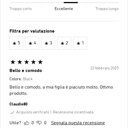
Troppo corto
Eccellente
Troppo lungo
Filtra per valutazione
5
4
3
2
1
23 febbraio 2025
Bello e comodo
Colore:
Black
Bello e comodo, a mia figlia è piaciuto molto. Ottimo
prodotto.
Claudio80
Acquisto verificato
Recensione incentivata
Utile?
0
0
Segnala questa recensione