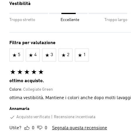
Vestibilità
Troppo stretto
Eccellente
Troppo largo
Filtra per valutazione
5
4
3
2
1
ottimo acquisto.
Colore:
Collegiate Green
ottima vestibilità. Mantiene i colori anche dopo molti lavagg
Annamaria
Acquisto verificato
Recensione incentivata
Utile?
0
0
Segnala questa recensione