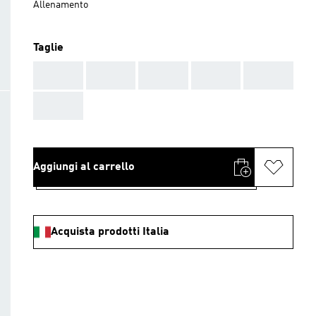
Allenamento
Taglie
AAA
AAA
AAA
AAA
AAA
AAA
Aggiungi al carrello
Acquista prodotti Italia