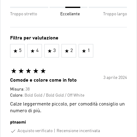
Troppo stretto
Eccellente
Troppo largo
Filtra per valutazione
5
4
3
2
1
3 aprile 2024
Comode e colore come in foto
Misura:
38
Colore:
Bold Gold / Bold Gold / Off White
Calze leggermente piccolo, per comodità consiglio un
numero di più.
ptnaomi
Acquisto verificato
Recensione incentivata