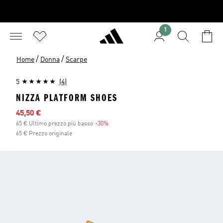
1
/
/
Home
Donna
Scarpe
5
(4)
NIZZA PLATFORM SHOES
Prezzo scontato
45,50 €
65 € Ultimo prezzo più basso
-30%
Sconto
65 € Prezzo originale