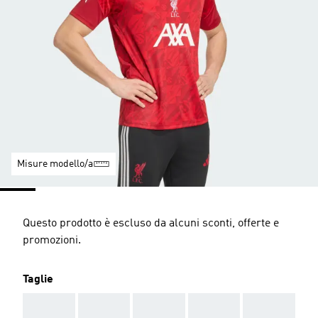
Misure modello/a
Questo prodotto è escluso da alcuni sconti, offerte e
promozioni.
Taglie
AAA
AAA
AAA
AAA
AAA