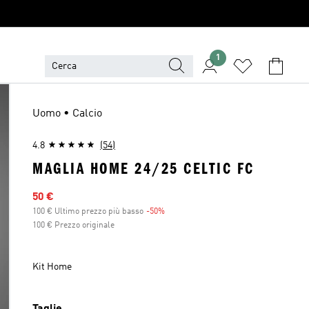
1
Uomo • Calcio
4.8
(54)
MAGLIA HOME 24/25 CELTIC FC
Prezzo scontato
50 €
100 € Ultimo prezzo più basso
-50%
Sconto
100 € Prezzo originale
Kit Home