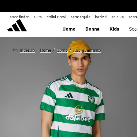
store finder
aiuto
ordini e resi
carte regalo
iscriviti
adiclub
acce
Uomo
Donna
Kids
Sca
/
/
Indietro
Home
Uomo
Abbigliamento