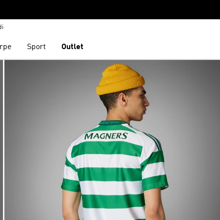
di
rpe
Sport
Outlet