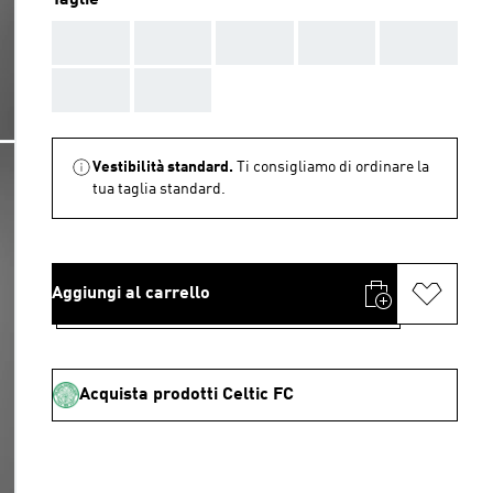
Taglie
AAA
AAA
AAA
AAA
AAA
AAA
AAA
Vestibilità standard.
Ti consigliamo di ordinare la
tua taglia standard.
Aggiungi al carrello
Acquista prodotti Celtic FC