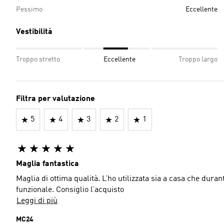
Pessimo
Eccellente
Vestibilità
Troppo stretto
Eccellente
Troppo largo
Filtra per valutazione
5
4
3
2
1
Maglia fantastica
Maglia di ottima qualità. L’ho utilizzata sia a casa che dura
funzionale. Consiglio l’acquisto
Leggi di più
MC24