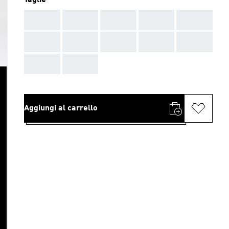
Taglie
AAA
AAA
AAA
AAA
AAA
AAA
AAA
AAA
AAA
AAA
AAA
AAA
Aggiungi al carrello