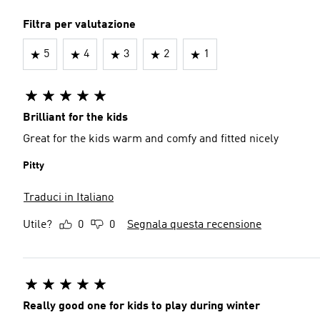
Filtra per valutazione
5
4
3
2
1
Brilliant for the kids
Great for the kids warm and comfy and fitted nicely
Pitty
Traduci in Italiano
Utile?
0
0
Segnala questa recensione
Really good one for kids to play during winter