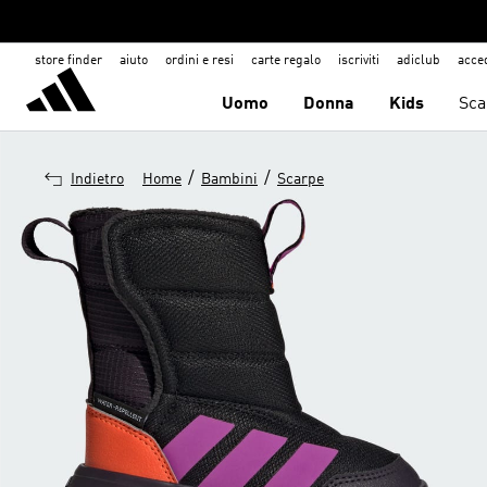
store finder
aiuto
ordini e resi
carte regalo
iscriviti
adiclub
acce
Uomo
Donna
Kids
Sca
/
/
Indietro
Home
Bambini
Scarpe