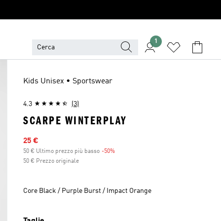
1
Kids Unisex • Sportswear
4.3
(3)
SCARPE WINTERPLAY
Prezzo scontato
25 €
50 € Ultimo prezzo più basso
-50%
Sconto
50 € Prezzo originale
Core Black / Purple Burst / Impact Orange