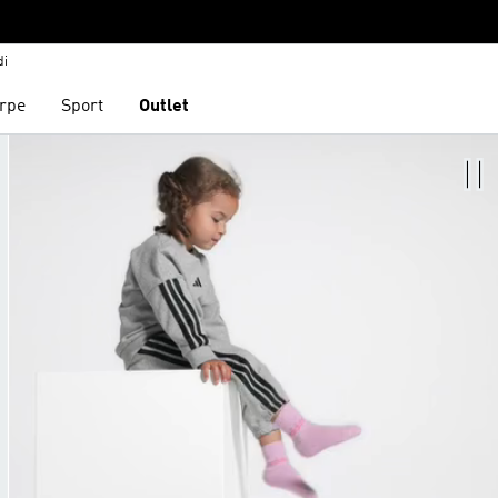
di
rpe
Sport
Outlet