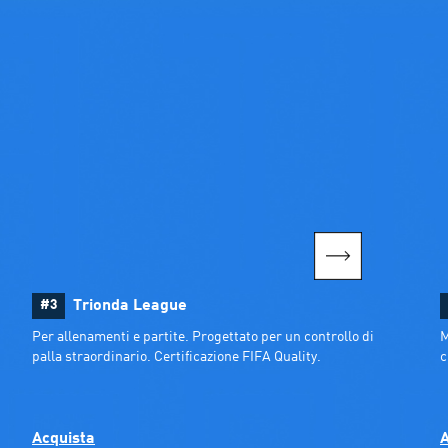
#3
Trionda League
Per allenamenti e partite. Progettato per un controllo di 
M
palla straordinario. Certificazione FIFA Quality.
c
Acquista
A