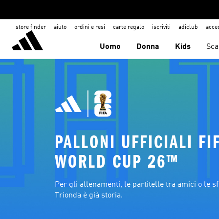
store finder
aiuto
ordini e resi
carte regalo
iscriviti
adiclub
acce
Uomo
Donna
Kids
Sca
PALLONI UFFICIALI FIF
WORLD CUP 26™
Per gli allenamenti, le partitelle tra amici o le sf
Trionda è già storia.