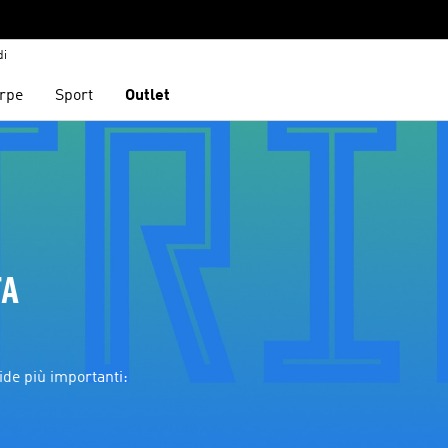
di
rpe
Sport
Outlet
A 
ide più importanti: 