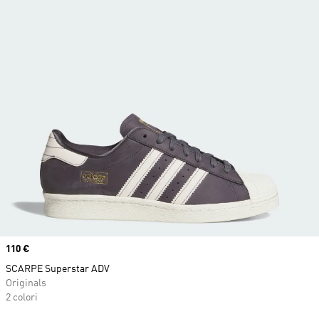
Price
110 €
SCARPE Superstar ADV
Originals
2 colori