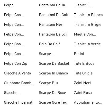
Grafica
Felpe
Pantaloni Della
T-shirt E
Tuta
Magliette
Felpe Con
Pantaloni Da Golf
T-shirt In Bianco
Arancioni
Cappuccio
Felpe Con
Pantaloni Neri
T-shirt In Grigie
Bordeaux
Cappuccio Grigio
Felpe Con
Pantaloni Da Sci
Maglie Con
Cappuccio Rosso
Maniche Lunghe
Felpe Con
Polo Da Golf
T-shirt In Verde
Cappuccio Verdi
Felpe Con
Scarpe
Bikini
Cappuccio Viola
D'arrampicata
Felpe Con Zip
Scarpe Da Basket
Tute E Body
Giacche A Vento
Scarpe In Bianco
Tute Grigie
Giubbotto Bomber
Scarpe Blu
Zaini Neri
E Cappotti
Giacche
Scarpe Da Boxe
Zaini Rosa
Imbottiti
Impermeabili
Giacche Invernali
Scarpe Gore Tex
Abbigliamento
Performance