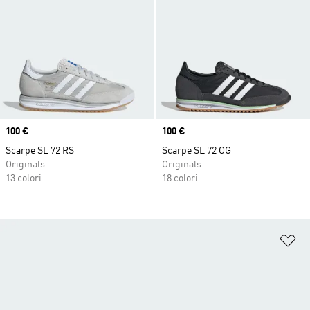
Price
100 €
Price
100 €
Scarpe SL 72 RS
Scarpe SL 72 OG
Originals
Originals
13 colori
18 colori
Ag