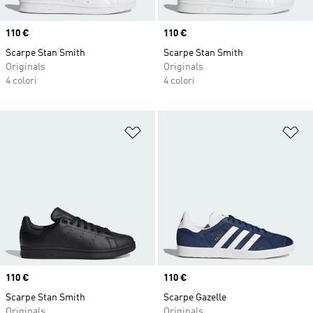
Price
110 €
Price
110 €
Scarpe Stan Smith
Scarpe Stan Smith
Originals
Originals
4 colori
4 colori
Aggiungi alla lista dei desideri
Ag
Price
110 €
Price
110 €
Scarpe Stan Smith
Scarpe Gazelle
Originals
Originals