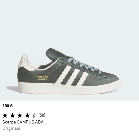
Price
100 €
(50)
Scarpe CAMPUS ADV
Originals