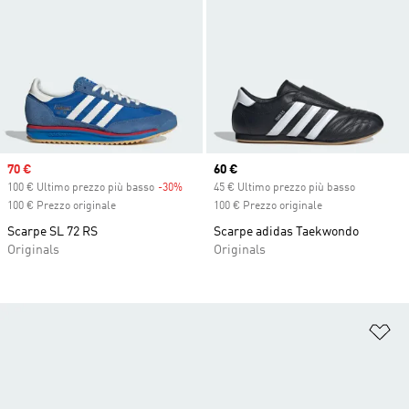
Sale price
70 €
Current price
60 €
100 € Ultimo prezzo più basso
-30%
Discount
45 € Ultimo prezzo più basso
100 € Prezzo originale
100 € Prezzo originale
Scarpe SL 72 RS
Scarpe adidas Taekwondo
Originals
Originals
Ag