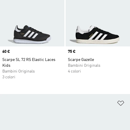
Price
60 €
Price
75 €
Scarpe SL 72 RS Elastic Laces
Scarpe Gazelle
Kids
Bambini Originals
Bambini Originals
4 colori
3 colori
Ag