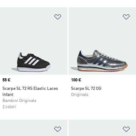
Aggiungi alla lista dei desideri
Ag
Price
55 €
Price
100 €
Scarpe SL 72 RS Elastic Laces
Scarpe SL 72 OG
Infant
Originals
Bambini Originals
2 colori
Aggiungi alla lista dei desideri
Ag