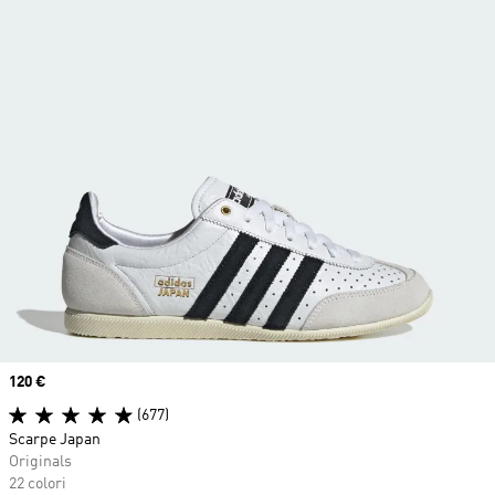
Price
120 €
(677)
Scarpe Japan
Originals
22 colori