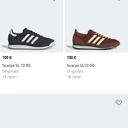
Price
100 €
Price
100 €
Scarpe SL 72 RS
Scarpe SL72 OG
Originals
Originals
13 colori
18 colori
Ag