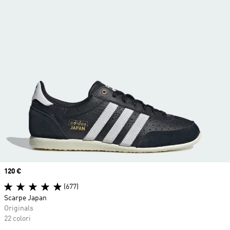
Price
120 €
(677)
Scarpe Japan
Originals
22 colori