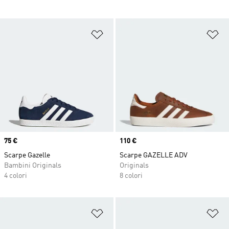
Aggiungi alla lista dei desideri
Ag
Price
75 €
Price
110 €
Scarpe Gazelle
Scarpe GAZELLE ADV
Bambini Originals
Originals
4 colori
8 colori
Aggiungi alla lista dei desideri
Ag