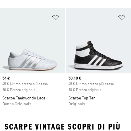
Aggiungi alla lista dei desideri
Ag
Current price
54 €
Current price
53,10 €
45 € Ultimo prezzo più basso
45 € Ultimo prezzo più basso
90 € Prezzo originale
90 € Prezzo originale
Scarpe Taekwondo Lace
Scarpe Top Ten
Donna Originals
Originals
SCARPE VINTAGE SCOPRI DI PIÙ