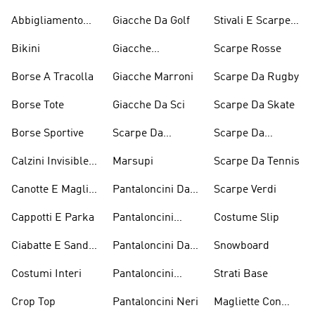
Abbigliamento
Giacche Da Golf
Stivali E Scarpe
Performance
Rosa
Bikini
Giacche
Scarpe Rosse
Impermeabili
Borse A Tracolla
Giacche Marroni
Scarpe Da Rugby
Borse Tote
Giacche Da Sci
Scarpe Da Skate
Borse Sportive
Scarpe Da
Scarpe Da
Inverno
Pesistica
Calzini Invisible
Marsupi
Scarpe Da Tennis
Sneaker
Canotte E Maglie
Pantaloncini Da
Scarpe Verdi
Senza Maniche
Basket
Cappotti E Parka
Pantaloncini
Costume Slip
Bianchi
Ciabatte E Sandali
Pantaloncini Da
Snowboard
Bianchi
Golf
Costumi Interi
Pantaloncini
Strati Base
Lunghezza
Crop Top
Pantaloncini Neri
Magliette Con
Ginocchio