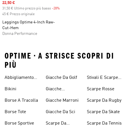
Sale price
22,50 €
31,50 € Ultimo prezzo più basso
-28%
Discount
45 € Prezzo originale
Leggings Optime 4-Inch Raw-
Cut-Hem
Donna Performance
OPTIME • A STRISCE SCOPRI DI
PIÙ
Abbigliamento
Giacche Da Golf
Stivali E Scarpe
Performance
Rosa
Bikini
Giacche
Scarpe Rosse
Impermeabili
Borse A Tracolla
Giacche Marroni
Scarpe Da Rugby
Borse Tote
Giacche Da Sci
Scarpe Da Skate
Borse Sportive
Scarpe Da
Scarpe Da Tennis