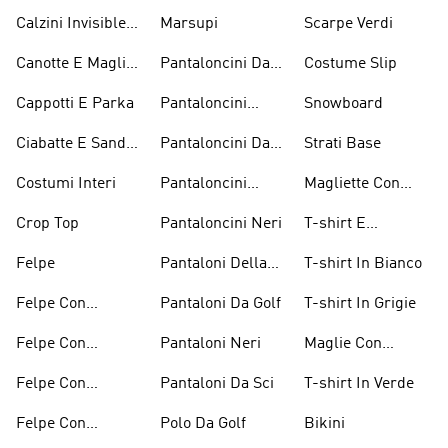
Inverno
Calzini Invisible
Marsupi
Scarpe Verdi
Sneaker
Canotte E Maglie
Pantaloncini Da
Costume Slip
Senza Maniche
Basket
Cappotti E Parka
Pantaloncini
Snowboard
Bianchi
Ciabatte E Sandali
Pantaloncini Da
Strati Base
Bianchi
Golf
Costumi Interi
Pantaloncini
Magliette Con
Lunghezza
Grafica
Crop Top
Pantaloncini Neri
T-shirt E
Ginocchio
Magliette
Felpe
Pantaloni Della
T-shirt In Bianco
Arancioni
Tuta
Felpe Con
Pantaloni Da Golf
T-shirt In Grigie
Cappuccio
Felpe Con
Pantaloni Neri
Maglie Con
Bordeaux
Cappuccio Grigio
Maniche Lunghe
Felpe Con
Pantaloni Da Sci
T-shirt In Verde
Cappuccio Rosso
Felpe Con
Polo Da Golf
Bikini