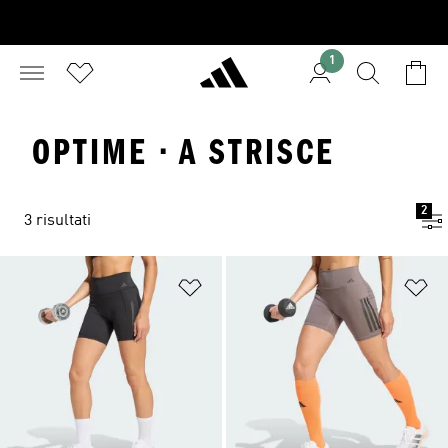
1
OPTIME · A STRISCE
2
3 risultati
Aggiungi alla lista dei desideri
Ag