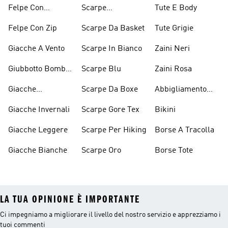
Cappuccio Verdi
Felpe Con
Scarpe
Tute E Body
Cappuccio Viola
D'arrampicata
Felpe Con Zip
Scarpe Da Basket
Tute Grigie
Giacche A Vento
Scarpe In Bianco
Zaini Neri
Giubbotto Bomber
Scarpe Blu
Zaini Rosa
E Cappotti
Giacche
Scarpe Da Boxe
Abbigliamento
Imbottiti
Impermeabili
Performance
Giacche Invernali
Scarpe Gore Tex
Bikini
Giacche Leggere
Scarpe Per Hiking
Borse A Tracolla
Giacche Bianche
Scarpe Oro
Borse Tote
LA TUA OPINIONE È IMPORTANTE
Ci impegniamo a migliorare il livello del nostro servizio e apprezziamo i
tuoi commenti