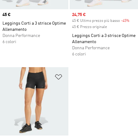
Price
45 €
Sale price
24,75 €
45 € Ultimo prezzo più basso
-45%
Disc
Leggings Corti a 3 strisce Optime
45 € Prezzo originale
Allenamento
Donna Performance
Leggings Corti a 3 strisce Optime
6 colori
Allenamento
Donna Performance
6 colori
Aggiungi alla lista dei desideri