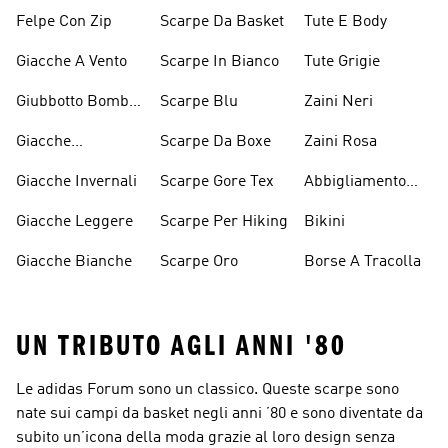
Cappuccio Viola
D'arrampicata
Felpe Con Zip
Scarpe Da Basket
Tute E Body
Giacche A Vento
Scarpe In Bianco
Tute Grigie
Giubbotto Bomber
Scarpe Blu
Zaini Neri
E Cappotti
Giacche
Scarpe Da Boxe
Zaini Rosa
Imbottiti
Impermeabili
Giacche Invernali
Scarpe Gore Tex
Abbigliamento
Performance
Giacche Leggere
Scarpe Per Hiking
Bikini
Giacche Bianche
Scarpe Oro
Borse A Tracolla
UN TRIBUTO AGLI ANNI '80
Le adidas Forum sono un classico. Queste scarpe sono
nate sui campi da basket negli anni ’80 e sono diventate da
subito un’icona della moda grazie al loro design senza