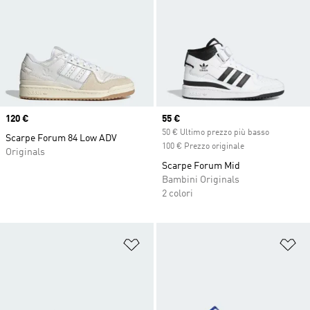
Price
120 €
Current price
55 €
50 € Ultimo prezzo più basso
Scarpe Forum 84 Low ADV
100 € Prezzo originale
Originals
Scarpe Forum Mid
Bambini Originals
2 colori
Aggiungi alla lista dei desideri
Ag