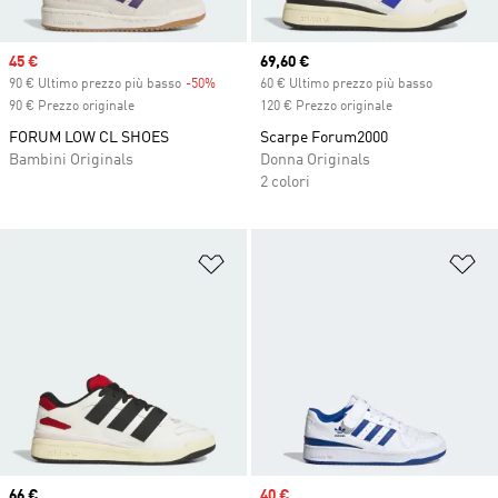
Sale price
45 €
Current price
69,60 €
90 € Ultimo prezzo più basso
-50%
Discount
60 € Ultimo prezzo più basso
90 € Prezzo originale
120 € Prezzo originale
FORUM LOW CL SHOES
Scarpe Forum2000
Bambini Originals
Donna Originals
2 colori
Aggiungi alla lista dei desideri
Ag
Current price
66 €
Sale price
40 €