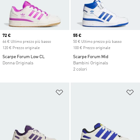
Current price
72 €
Current price
55 €
66 € Ultimo prezzo più basso
50 € Ultimo prezzo più basso
120 € Prezzo originale
100 € Prezzo originale
Scarpe Forum Low CL
Scarpe Forum Mid
Donna Originals
Bambini Originals
2 colori
Aggiungi alla lista dei desideri
Ag