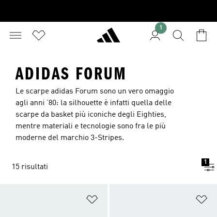
1
ADIDAS FORUM
Le scarpe adidas Forum sono un vero omaggio
agli anni ’80: la silhouette è infatti quella delle
scarpe da basket più iconiche degli Eighties,
mentre materiali e tecnologie sono fra le più
moderne del marchio 3-Stripes.
1
15 risultati
Aggiungi alla lista dei desideri
Ag