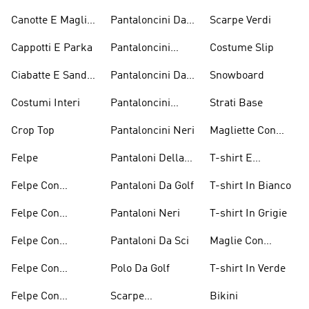
Sneaker
Canotte E Maglie
Pantaloncini Da
Scarpe Verdi
Senza Maniche
Basket
Cappotti E Parka
Pantaloncini
Costume Slip
Bianchi
Ciabatte E Sandali
Pantaloncini Da
Snowboard
Bianchi
Golf
Costumi Interi
Pantaloncini
Strati Base
Lunghezza
Crop Top
Pantaloncini Neri
Magliette Con
Ginocchio
Grafica
Felpe
Pantaloni Della
T-shirt E
Tuta
Magliette
Felpe Con
Pantaloni Da Golf
T-shirt In Bianco
Arancioni
Cappuccio
Felpe Con
Pantaloni Neri
T-shirt In Grigie
Bordeaux
Cappuccio Grigio
Felpe Con
Pantaloni Da Sci
Maglie Con
Cappuccio Rosso
Maniche Lunghe
Felpe Con
Polo Da Golf
T-shirt In Verde
Cappuccio Verdi
Felpe Con
Scarpe
Bikini