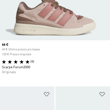
Current price
66 €
60 € Ultimo prezzo più basso
120 € Prezzo originale
(9)
Scarpe Forum2000
Originals
Aggiungi alla lista dei desideri
Ag