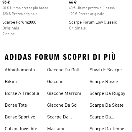
Current price
96 €
Current price
66 €
60 € Ultimo prezzo più basso
60 € Ultimo prezzo più basso
120 € Prezzo originale
120 € Prezzo originale
Scarpe Forum2000
Scarpe Forum Low Classic
Originals
Originals
2 colori
ADIDAS FORUM SCOPRI DI PIÙ
Abbigliamento
Giacche Da Golf
Stivali E Scarpe
Performance
Rosa
Bikini
Giacche
Scarpe Rosse
Impermeabili
Borse A Tracolla
Giacche Marroni
Scarpe Da Rugby
Borse Tote
Giacche Da Sci
Scarpe Da Skate
Borse Sportive
Scarpe Da
Scarpe Da
Inverno
Pesistica
Calzini Invisible
Marsupi
Scarpe Da Tennis