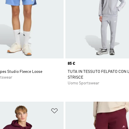
Price
85 €
ipes Studio Fleece Loose
TUTA IN TESSUTO FELPATO CON L
rtswear
STRISCE
Uomo Sportswear
ista dei desideri
Aggiungi alla lista dei desideri