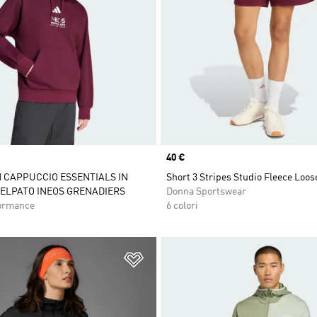
Price
40 €
 CAPPUCCIO ESSENTIALS IN
Short 3 Stripes Studio Fleece Loos
ELPATO INEOS GRENADIERS
Donna Sportswear
ormance
6 colori
ista dei desideri
Aggiungi alla lista dei desideri