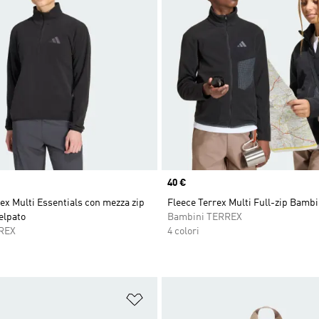
Price
40 €
ex Multi Essentials con mezza zip
Fleece Terrex Multi Full-zip Bambi
felpato
Bambini TERREX
REX
4 colori
ista dei desideri
Aggiungi alla lista dei desideri