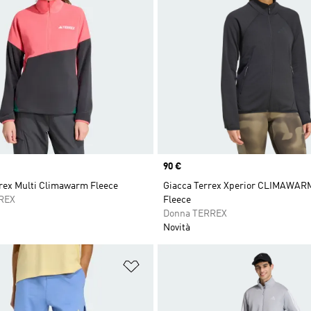
Price
90 €
rex Multi Climawarm Fleece
Giacca Terrex Xperior CLIMAWARM
REX
Fleece
Donna TERREX
Novità
ista dei desideri
Aggiungi alla lista dei desideri