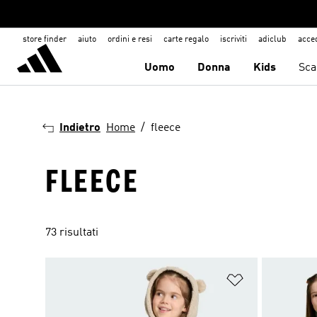
store finder
aiuto
ordini e resi
carte regalo
iscriviti
adiclub
acce
Uomo
Donna
Kids
Sca
Indietro
Home
fleece
FLEECE
73 risultati
Aggiungi alla l