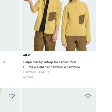
Price
40 €
E 3
Felpa con zip integrale Terrex Multi
CLIMAWARM per bambini e bambine
Bambini TERREX
4 colori
Aggiungi alla lista dei desideri
Aggiungi all