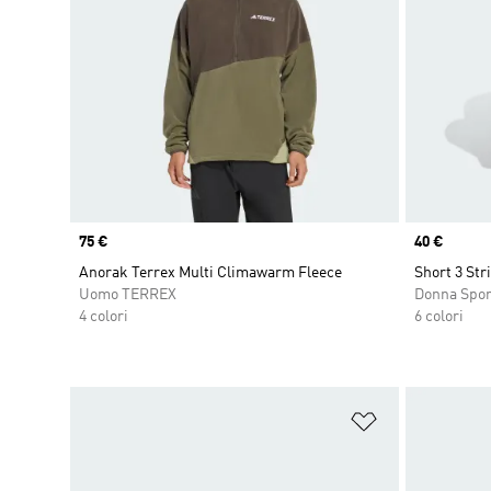
Price
75 €
Price
40 €
Anorak Terrex Multi Climawarm Fleece
Short 3 Str
Uomo TERREX
Donna Spo
4 colori
6 colori
Aggiungi alla l