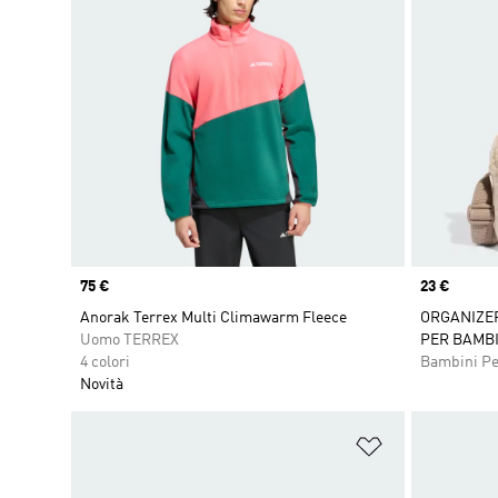
Price
75 €
Price
23 €
Anorak Terrex Multi Climawarm Fleece
ORGANIZER
Uomo TERREX
PER BAMBI
4 colori
Bambini P
Novità
Aggiungi alla l