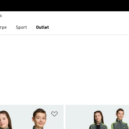
di
rpe
Sport
Outlet
ista dei desideri
Aggiungi alla lista dei desideri