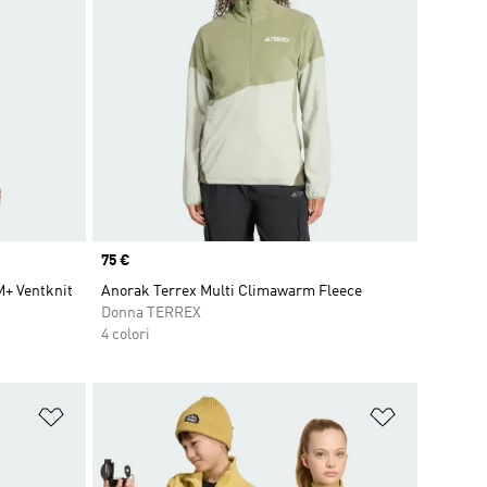
Price
75 €
+ Ventknit
Anorak Terrex Multi Climawarm Fleece
Donna TERREX
4 colori
Aggiungi alla lista dei desideri
Aggiungi all