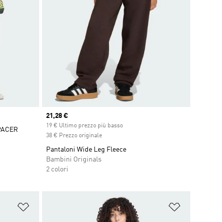
Current price
21,28 €
19 € Ultimo prezzo più basso
PACER
38 € Prezzo originale
Pantaloni Wide Leg Fleece
Bambini Originals
2 colori
Aggiungi alla lista dei desideri
Aggiungi all