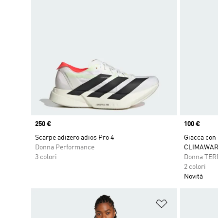
Price
250 €
Price
100 €
Scarpe adizero adios Pro 4
Giacca con 
Donna Performance
CLIMAWARM
3 colori
Donna TER
2 colori
Novità
Aggiungi alla l