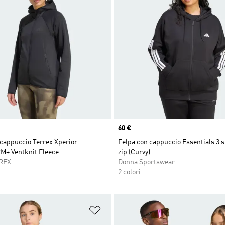
Price
60 €
cappuccio Terrex Xperior
Felpa con cappuccio Essentials 3 s
+ Ventknit Fleece
zip (Curvy)
REX
Donna Sportswear
2 colori
ista dei desideri
Aggiungi alla lista dei desideri