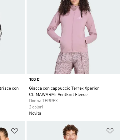
Price
100 €
trisce con
Giacca con cappuccio Terrex Xperior
CLIMAWARM+ Ventknit Fleece
Donna TERREX
2 colori
Novità
Aggiungi alla lista dei desideri
Aggiungi all