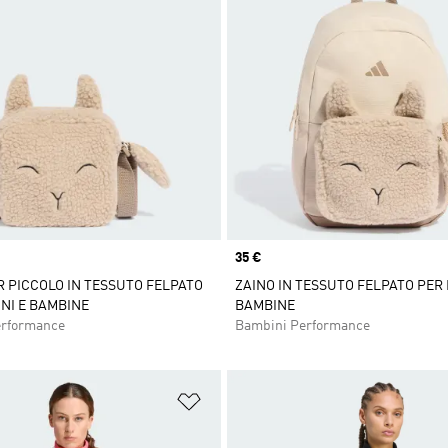
Price
35 €
 PICCOLO IN TESSUTO FELPATO
ZAINO IN TESSUTO FELPATO PER 
NI E BAMBINE
BAMBINE
erformance
Bambini Performance
ista dei desideri
Aggiungi alla lista dei desideri