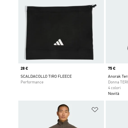
Price
28 €
Price
75 €
SCALDACOLLO TIRO FLEECE
Anorak Ter
Performance
Donna TER
4 colori
Novità
Aggiungi alla l