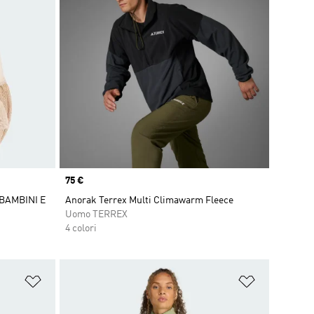
Price
75 €
BAMBINI E
Anorak Terrex Multi Climawarm Fleece
Uomo TERREX
4 colori
Aggiungi alla lista dei desideri
Aggiungi all