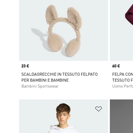
Price
23 €
Price
60 €
SCALDAORECCHIE IN TESSUTO FELPATO
FELPA CON
PER BAMBINI E BAMBINE
TESSUTO F
Bambini Sportswear
Uomo Perf
Aggiungi alla l