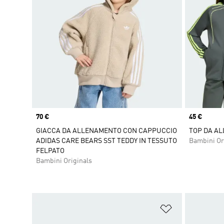
Price
70 €
Price
45 €
GIACCA DA ALLENAMENTO CON CAPPUCCIO
TOP DA A
ADIDAS CARE BEARS SST TEDDY IN TESSUTO
Bambini Or
FELPATO
Bambini Originals
Aggiungi alla l