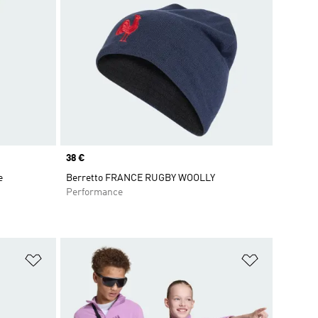
Price
38 €
e
Berretto FRANCE RUGBY WOOLLY
Performance
Aggiungi alla lista dei desideri
Aggiungi all