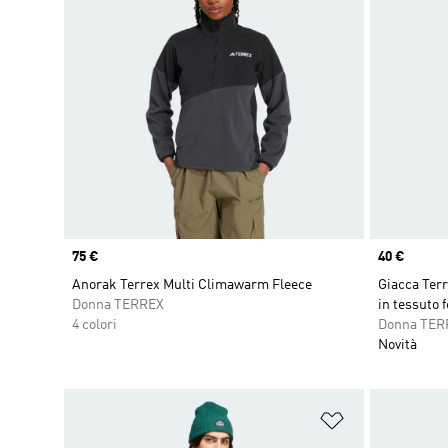
Price
75 €
Price
40 €
Anorak Terrex Multi Climawarm Fleece
Giacca Terr
Donna TERREX
in tessuto 
4 colori
Donna TER
Novità
Aggiungi alla l