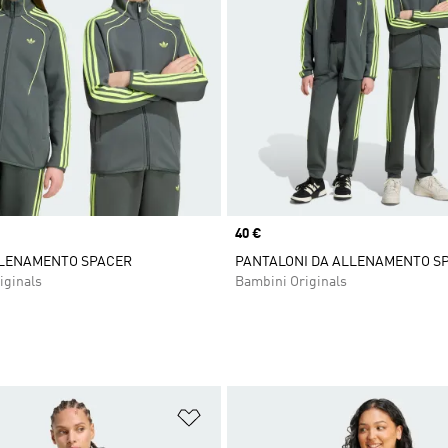
Price
40 €
LLENAMENTO SPACER
PANTALONI DA ALLENAMENTO S
iginals
Bambini Originals
ista dei desideri
Aggiungi alla lista dei desideri