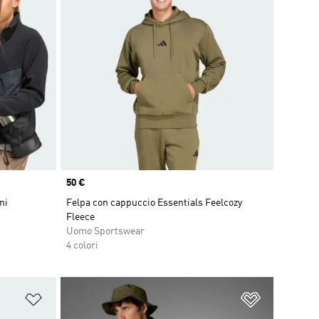
Price
50 €
ni
Felpa con cappuccio Essentials Feelcozy
Fleece
Uomo Sportswear
4 colori
Aggiungi alla lista dei desideri
Aggiungi all