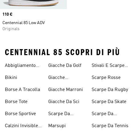
Price
110 €
Centennial 85 Low ADV
Originals
CENTENNIAL 85 SCOPRI DI PIÙ
Abbigliamento
Giacche Da Golf
Stivali E Scarpe
Performance
Rosa
Bikini
Giacche
Scarpe Rosse
Impermeabili
Borse A Tracolla
Giacche Marroni
Scarpe Da Rugby
Borse Tote
Giacche Da Sci
Scarpe Da Skate
Borse Sportive
Scarpe Da
Scarpe Da
Inverno
Pesistica
Calzini Invisible
Marsupi
Scarpe Da Tennis
Sneaker