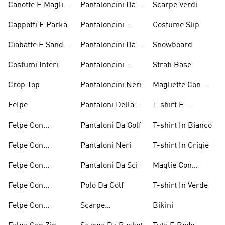
Canotte E Maglie
Pantaloncini Da
Scarpe Verdi
Senza Maniche
Basket
Cappotti E Parka
Pantaloncini
Costume Slip
Bianchi
Ciabatte E Sandali
Pantaloncini Da
Snowboard
Bianchi
Golf
Costumi Interi
Pantaloncini
Strati Base
Lunghezza
Crop Top
Pantaloncini Neri
Magliette Con
Ginocchio
Grafica
Felpe
Pantaloni Della
T-shirt E
Tuta
Magliette
Felpe Con
Pantaloni Da Golf
T-shirt In Bianco
Arancioni
Cappuccio
Felpe Con
Pantaloni Neri
T-shirt In Grigie
Bordeaux
Cappuccio Grigio
Felpe Con
Pantaloni Da Sci
Maglie Con
Cappuccio Rosso
Maniche Lunghe
Felpe Con
Polo Da Golf
T-shirt In Verde
Cappuccio Verdi
Felpe Con
Scarpe
Bikini
Cappuccio Viola
D'arrampicata