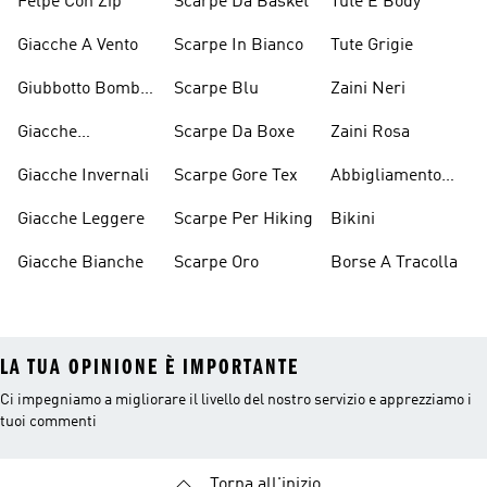
Felpe Con Zip
Scarpe Da Basket
Tute E Body
Giacche A Vento
Scarpe In Bianco
Tute Grigie
Giubbotto Bomber
Scarpe Blu
Zaini Neri
E Cappotti
Giacche
Scarpe Da Boxe
Zaini Rosa
Imbottiti
Impermeabili
Giacche Invernali
Scarpe Gore Tex
Abbigliamento
Performance
Giacche Leggere
Scarpe Per Hiking
Bikini
Giacche Bianche
Scarpe Oro
Borse A Tracolla
LA TUA OPINIONE È IMPORTANTE
Ci impegniamo a migliorare il livello del nostro servizio e apprezziamo i
tuoi commenti
Torna all'inizio