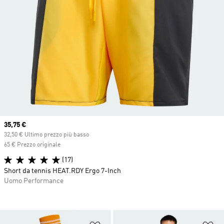
Current price
35,75 €
32,50 € Ultimo prezzo più basso
65 € Prezzo originale
(17)
Short da tennis HEAT.RDY Ergo 7-Inch
Uomo Performance
Aggiungi alla lista dei desideri
Ag