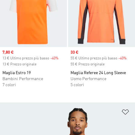
Sale price
7,80 €
Sale price
33 €
13 € Ultimo prezzo più basso
-40%
Discount
55 € Ultimo prezzo più basso
-40%
Disc
13 € Prezzo originale
55 € Prezzo originale
Maglia Estro 19
Maglia Referee 24 Long Sleeve
Bambini Performance
Uomo Performance
7 colori
5 colori
Ag