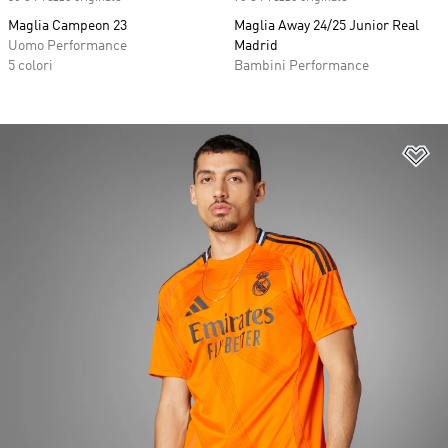
Maglia Campeon 23
Maglia Away 24/25 Junior Real
Uomo Performance
Madrid
5 colori
Bambini Performance
Ag