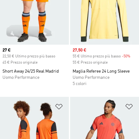
Current price
27 €
Sale price
27,50 €
22,50 € Ultimo prezzo più basso
55 € Ultimo prezzo più basso
-50%
Disc
45 € Prezzo originale
55 € Prezzo originale
Short Away 24/25 Real Madrid
Maglia Referee 24 Long Sleeve
Uomo Performance
Uomo Performance
5 colori
Aggiungi alla lista dei desideri
Ag