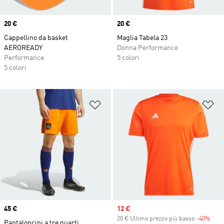
Price
20 €
Price
20 €
Cappellino da basket
Maglia Tabela 23
AEROREADY
Donna Performance
Performance
5 colori
5 colori
Aggiungi alla lista dei desideri
Ag
Price
45 €
Sale price
12 €
20 € Ultimo prezzo più basso
-40%
Disc
Pantaloncini a tre quarti