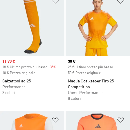
Sale price
11,70 €
Current price
30 €
18 € Ultimo prezzo più basso
-35%
Discount
25 € Ultimo prezzo più basso
18 € Prezzo originale
50 € Prezzo originale
Calzettoni adi25
Maglia Goalkeeper Tiro 25
Performance
Competition
3 colori
Uomo Performance
8 colori
Aggiungi alla lista dei desideri
Ag