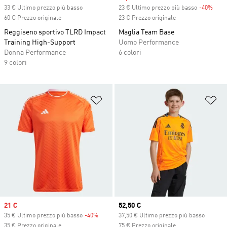
33 € Ultimo prezzo più basso
23 € Ultimo prezzo più basso
-40%
Disc
60 € Prezzo originale
23 € Prezzo originale
Reggiseno sportivo TLRD Impact
Maglia Team Base
Training High-Support
Uomo Performance
Donna Performance
6 colori
9 colori
Aggiungi alla lista dei desideri
Ag
Sale price
21 €
Current price
52,50 €
35 € Ultimo prezzo più basso
-40%
Discount
37,50 € Ultimo prezzo più basso
35 € Prezzo originale
75 € Prezzo originale