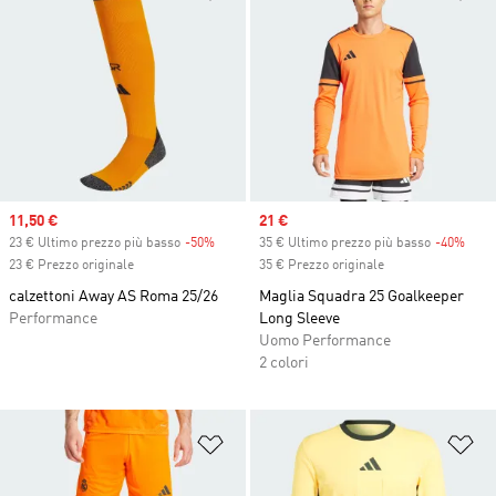
Sale price
11,50 €
Sale price
21 €
23 € Ultimo prezzo più basso
-50%
Discount
35 € Ultimo prezzo più basso
-40%
Disc
23 € Prezzo originale
35 € Prezzo originale
calzettoni Away AS Roma 25/26
Maglia Squadra 25 Goalkeeper
Performance
Long Sleeve
Uomo Performance
2 colori
Aggiungi alla lista dei desideri
Ag