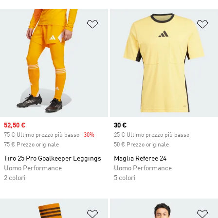
Aggiungi alla lista dei desideri
Ag
Sale price
52,50 €
Current price
30 €
75 € Ultimo prezzo più basso
-30%
Discount
25 € Ultimo prezzo più basso
75 € Prezzo originale
50 € Prezzo originale
Tiro 25 Pro Goalkeeper Leggings
Maglia Referee 24
Uomo Performance
Uomo Performance
2 colori
5 colori
Aggiungi alla lista dei desideri
Ag