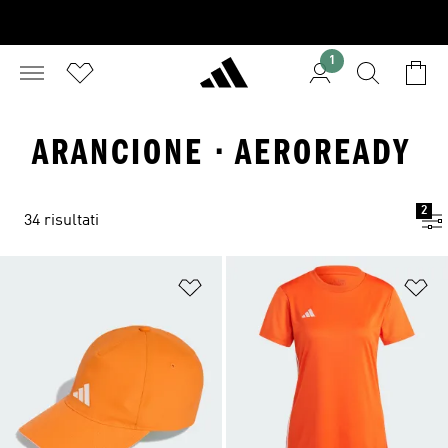
1
ARANCIONE · AEROREADY
2
34 risultati
Aggiungi alla lista dei desideri
Ag