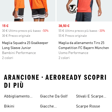
Sale price
15 €
Sale price
38,50 €
30 € Ultimo prezzo più basso
-50%
Discount
55 € Ultimo prezzo più basso
-30%
Disc
30 € Prezzo originale
55 € Prezzo originale
Maglia Squadra 25 Goalkeeper
Maglia da allenamento Tiro 25
Long Sleeve Junior
Competition FC Bayern München
Bambini Performance
Uomo Performance
2 colori
2 colori
ARANCIONE • AEROREADY SCOPRI
DI PIÙ
Abbigliamento
Giacche Da Golf
Stivali E Scarpe
Performance
Rosa
Bikini
Giacche
Scarpe Rosse