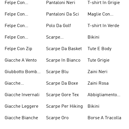
Felpe Con
Pantaloni Neri
T-shirt In Grigie
Bordeaux
Cappuccio Grigio
Felpe Con
Pantaloni Da Sci
Maglie Con
Cappuccio Rosso
Maniche Lunghe
Felpe Con
Polo Da Golf
T-shirt In Verde
Cappuccio Verdi
Felpe Con
Scarpe
Bikini
Cappuccio Viola
D'arrampicata
Felpe Con Zip
Scarpe Da Basket
Tute E Body
Giacche A Vento
Scarpe In Bianco
Tute Grigie
Giubbotto Bomber
Scarpe Blu
Zaini Neri
E Cappotti
Giacche
Scarpe Da Boxe
Zaini Rosa
Imbottiti
Impermeabili
Giacche Invernali
Scarpe Gore Tex
Abbigliamento
Performance
Giacche Leggere
Scarpe Per Hiking
Bikini
Giacche Bianche
Scarpe Oro
Borse A Tracolla