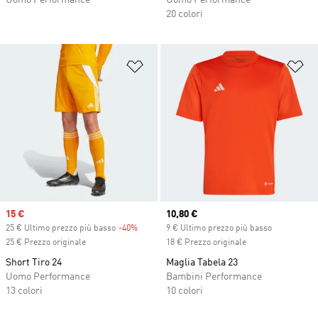
Uomo Performance
Uomo Performance
20 colori
Aggiungi alla lista dei desideri
Ag
Sale price
15 €
Current price
10,80 €
25 € Ultimo prezzo più basso
-40%
Discount
9 € Ultimo prezzo più basso
25 € Prezzo originale
18 € Prezzo originale
Short Tiro 24
Maglia Tabela 23
Uomo Performance
Bambini Performance
13 colori
10 colori