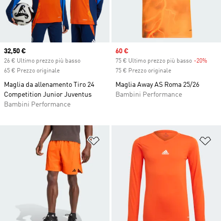
Current price
32,50 €
Sale price
60 €
26 € Ultimo prezzo più basso
75 € Ultimo prezzo più basso
-20%
Disc
65 € Prezzo originale
75 € Prezzo originale
Maglia da allenamento Tiro 24
Maglia Away AS Roma 25/26
Competition Junior Juventus
Bambini Performance
Bambini Performance
Aggiungi alla lista dei desideri
Ag