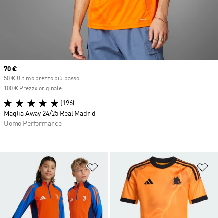
Current price
70 €
50 € Ultimo prezzo più basso
100 € Prezzo originale
(196)
Maglia Away 24/25 Real Madrid
Uomo Performance
Aggiungi alla lista dei desideri
Ag