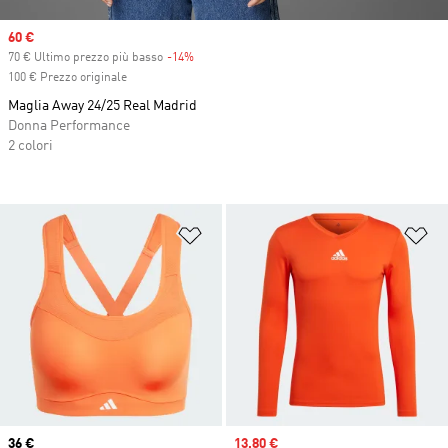
Sale price
60 €
70 € Ultimo prezzo più basso
-14%
Discount
100 € Prezzo originale
Maglia Away 24/25 Real Madrid
Donna Performance
2 colori
Aggiungi alla lista dei desideri
Ag
Current price
36 €
Sale price
13,80 €