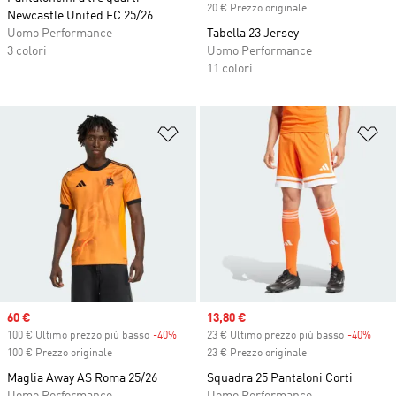
20 € Prezzo originale
Newcastle United FC 25/26
Uomo Performance
Tabella 23 Jersey
3 colori
Uomo Performance
11 colori
Aggiungi alla lista dei desideri
Ag
Sale price
60 €
Sale price
13,80 €
100 € Ultimo prezzo più basso
-40%
Discount
23 € Ultimo prezzo più basso
-40%
Disc
100 € Prezzo originale
23 € Prezzo originale
Maglia Away AS Roma 25/26
Squadra 25 Pantaloni Corti