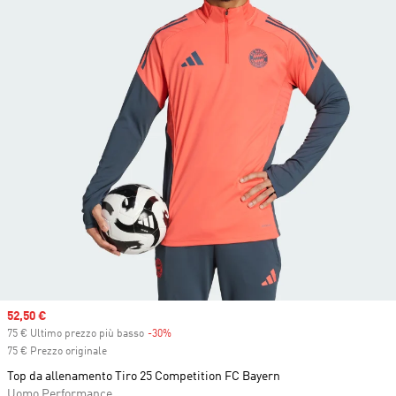
Sale price
52,50 €
75 € Ultimo prezzo più basso
-30%
Discount
75 € Prezzo originale
Top da allenamento Tiro 25 Competition FC Bayern
Uomo Performance