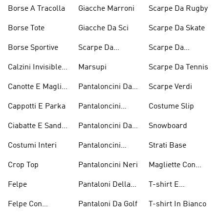
Impermeabili
Borse A Tracolla
Giacche Marroni
Scarpe Da Rugby
Borse Tote
Giacche Da Sci
Scarpe Da Skate
Borse Sportive
Scarpe Da
Scarpe Da
Inverno
Pesistica
Calzini Invisible
Marsupi
Scarpe Da Tennis
Sneaker
Canotte E Maglie
Pantaloncini Da
Scarpe Verdi
Senza Maniche
Basket
Cappotti E Parka
Pantaloncini
Costume Slip
Bianchi
Ciabatte E Sandali
Pantaloncini Da
Snowboard
Bianchi
Golf
Costumi Interi
Pantaloncini
Strati Base
Lunghezza
Crop Top
Pantaloncini Neri
Magliette Con
Ginocchio
Grafica
Felpe
Pantaloni Della
T-shirt E
Tuta
Magliette
Felpe Con
Pantaloni Da Golf
T-shirt In Bianco
Arancioni
Cappuccio