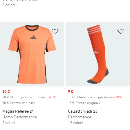
3 colori
Aggiungi alla lista dei desideri
Ag
Sale price
30 €
Sale price
9 €
50 € Ultimo prezzo più basso
-40%
Discount
15 € Ultimo prezzo più basso
-40%
Disc
50 € Prezzo originale
15 € Prezzo originale
Maglia Referee 24
Calzettoni adi 23
Uomo Performance
Performance
5 colori
12 colori