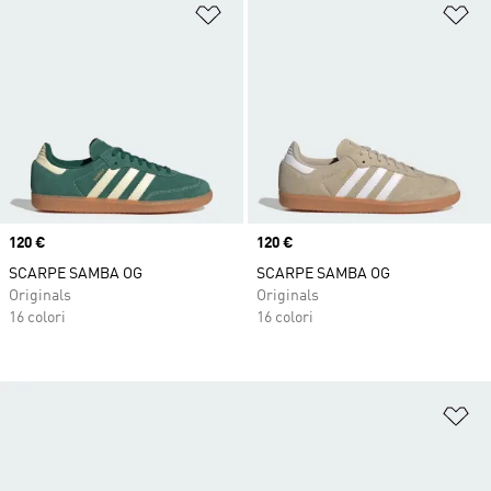
Aggiungi alla lista dei desideri
Ag
Price
120 €
Price
120 €
SCARPE SAMBA OG
SCARPE SAMBA OG
Originals
Originals
16 colori
16 colori
Ag