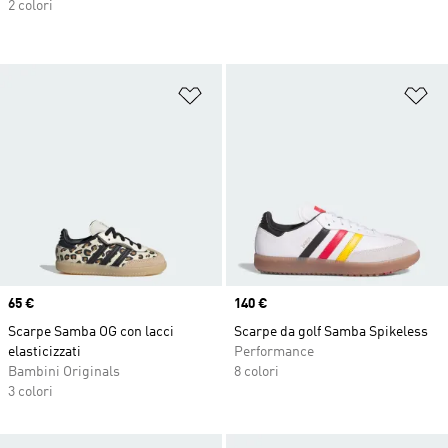
2 colori
Aggiungi alla lista dei desideri
Ag
Price
65 €
Price
140 €
Scarpe Samba OG con lacci
Scarpe da golf Samba Spikeless
elasticizzati
Performance
Bambini Originals
8 colori
3 colori