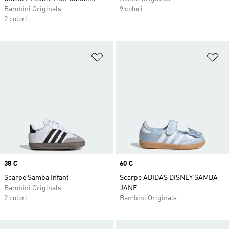
Bambini Originals
9 colori
2 colori
Aggiungi alla lista dei desideri
Ag
Price
38 €
Price
60 €
Scarpe Samba Infant
Scarpe ADIDAS DISNEY SAMBA
Bambini Originals
JANE
2 colori
Bambini Originals