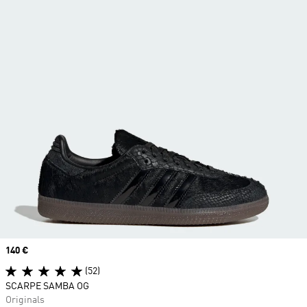
Price
140 €
(52)
SCARPE SAMBA OG
Originals