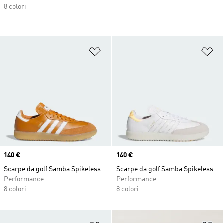
8 colori
Aggiungi alla lista dei desideri
Ag
Price
140 €
Price
140 €
Scarpe da golf Samba Spikeless
Scarpe da golf Samba Spikeless
Performance
Performance
8 colori
8 colori