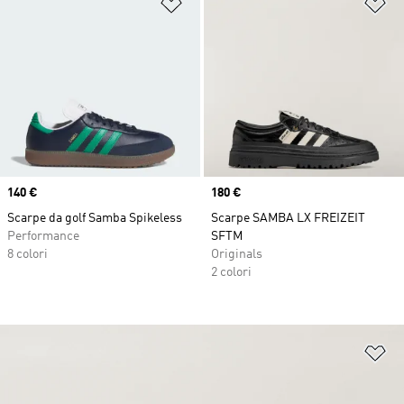
Aggiungi alla lista dei desideri
Ag
Price
140 €
Price
180 €
Scarpe da golf Samba Spikeless
Scarpe SAMBA LX FREIZEIT
Performance
SFTM
8 colori
Originals
2 colori
Ag