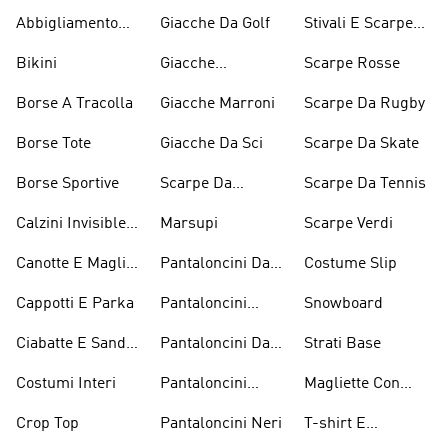
Abbigliamento
Giacche Da Golf
Stivali E Scarpe
Performance
Rosa
Bikini
Giacche
Scarpe Rosse
Impermeabili
Borse A Tracolla
Giacche Marroni
Scarpe Da Rugby
Borse Tote
Giacche Da Sci
Scarpe Da Skate
Borse Sportive
Scarpe Da
Scarpe Da Tennis
Inverno
Calzini Invisible
Marsupi
Scarpe Verdi
Sneaker
Canotte E Maglie
Pantaloncini Da
Costume Slip
Senza Maniche
Basket
Cappotti E Parka
Pantaloncini
Snowboard
Bianchi
Ciabatte E Sandali
Pantaloncini Da
Strati Base
Bianchi
Golf
Costumi Interi
Pantaloncini
Magliette Con
Lunghezza
Grafica
Crop Top
Pantaloncini Neri
T-shirt E
Ginocchio