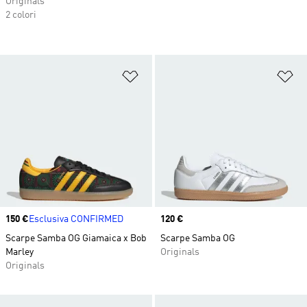
Originals
2 colori
Aggiungi alla lista dei desideri
Ag
Price
150 €
Esclusiva CONFIRMED
Price
120 €
Scarpe Samba OG Giamaica x Bob
Scarpe Samba OG
Marley
Originals
Originals