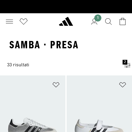
1
SAMBA · PRESA
2
33 risultati
Aggiungi alla lista dei desideri
Ag