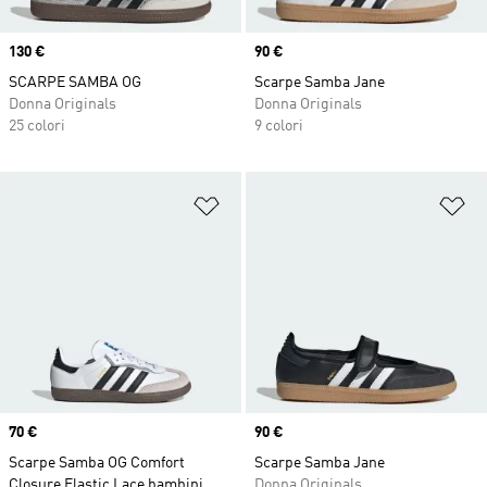
Price
130 €
Price
90 €
SCARPE SAMBA OG
Scarpe Samba Jane
Donna Originals
Donna Originals
25 colori
9 colori
Aggiungi alla lista dei desideri
Ag
Price
70 €
Price
90 €
Scarpe Samba OG Comfort
Scarpe Samba Jane
Closure Elastic Lace bambini
Donna Originals