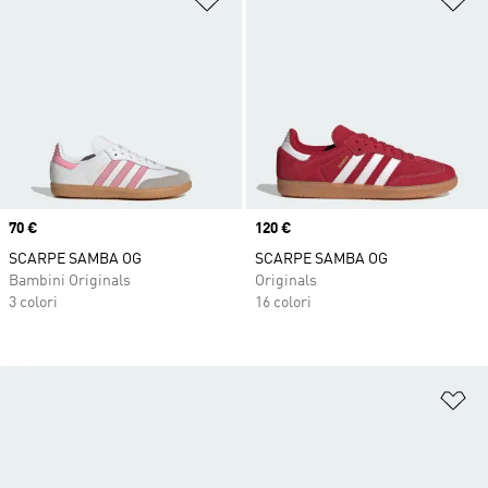
Price
70 €
Price
120 €
SCARPE SAMBA OG
SCARPE SAMBA OG
Bambini Originals
Originals
3 colori
16 colori
Ag