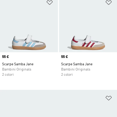
Aggiungi alla lista dei desideri
Ag
Price
55 €
Price
55 €
Scarpe Samba Jane
Scarpe Samba Jane
Bambini Originals
Bambini Originals
2 colori
2 colori
Ag