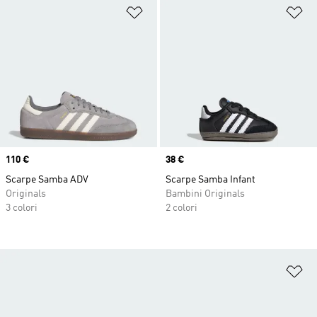
Aggiungi alla lista dei desideri
Ag
Price
110 €
Price
38 €
Scarpe Samba ADV
Scarpe Samba Infant
Originals
Bambini Originals
3 colori
2 colori
Ag