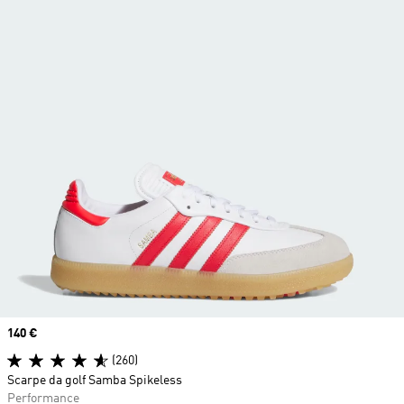
Price
140 €
(260)
Scarpe da golf Samba Spikeless
Performance