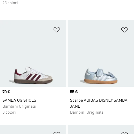
25 colori
Aggiungi alla lista dei desideri
Ag
Price
70 €
Price
55 €
SAMBA OG SHOES
Scarpe ADIDAS DISNEY SAMBA
Bambini Originals
JANE
3 colori
Bambini Originals
Aggiungi alla lista dei desideri
Ag