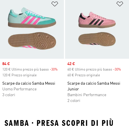
Aggiungi alla lista dei desideri
Ag
Sale price
84 €
Sale price
42 €
120 € Ultimo prezzo più basso
-30%
Discount
60 € Ultimo prezzo più basso
-30%
Disc
120 € Prezzo originale
60 € Prezzo originale
Scarpe da calcio Samba Messi
Scarpe da calcio Samba Messi
Uomo Performance
Junior
3 colori
Bambini Performance
2 colori
SAMBA • PRESA SCOPRI DI PIÙ