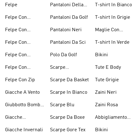
Magliette
Felpe
Pantaloni Della
T-shirt In Bianco
Arancioni
Tuta
Felpe Con
Pantaloni Da Golf
T-shirt In Grigie
Cappuccio
Felpe Con
Pantaloni Neri
Maglie Con
Bordeaux
Cappuccio Grigio
Maniche Lunghe
Felpe Con
Pantaloni Da Sci
T-shirt In Verde
Cappuccio Rosso
Felpe Con
Polo Da Golf
Bikini
Cappuccio Verdi
Felpe Con
Scarpe
Tute E Body
Cappuccio Viola
D'arrampicata
Felpe Con Zip
Scarpe Da Basket
Tute Grigie
Giacche A Vento
Scarpe In Bianco
Zaini Neri
Giubbotto Bomber
Scarpe Blu
Zaini Rosa
E Cappotti
Giacche
Scarpe Da Boxe
Abbigliamento
Imbottiti
Impermeabili
Performance
Giacche Invernali
Scarpe Gore Tex
Bikini