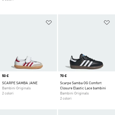
Aggiungi alla lista dei desideri
Ag
Price
50 €
Price
70 €
SCARPE SAMBA JANE
Scarpe Samba OG Comfort
Bambini Originals
Closure Elastic Lace bambini
2 colori
Bambini Originals
2 colori