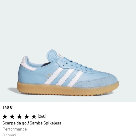
Price
140 €
(260)
Scarpe da golf Samba Spikeless
Performance
8 colori