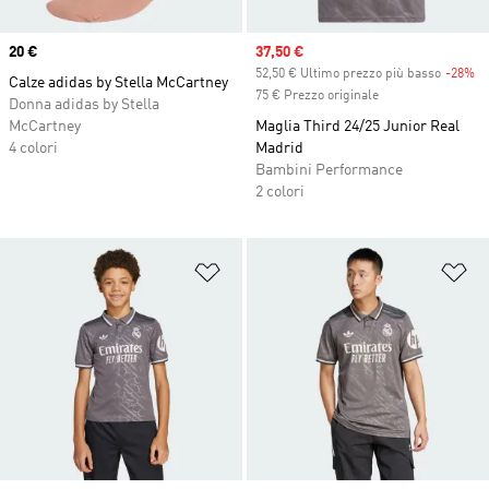
Price
20 €
Sale price
37,50 €
52,50 € Ultimo prezzo più basso
-28%
Di
Calze adidas by Stella McCartney
75 € Prezzo originale
Donna adidas by Stella
McCartney
Maglia Third 24/25 Junior Real
4 colori
Madrid
Bambini Performance
2 colori
Aggiungi alla lista dei desideri
Ag