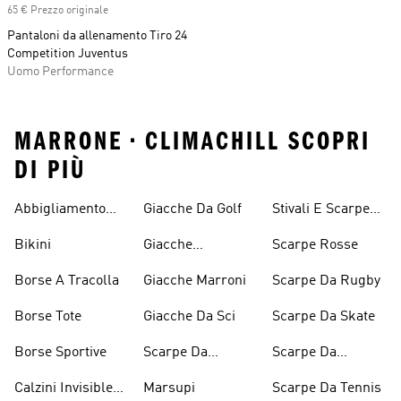
65 € Prezzo originale
Pantaloni da allenamento Tiro 24
Competition Juventus
Uomo Performance
MARRONE • CLIMACHILL SCOPRI
DI PIÙ
Abbigliamento
Giacche Da Golf
Stivali E Scarpe
Performance
Rosa
Bikini
Giacche
Scarpe Rosse
Impermeabili
Borse A Tracolla
Giacche Marroni
Scarpe Da Rugby
Borse Tote
Giacche Da Sci
Scarpe Da Skate
Borse Sportive
Scarpe Da
Scarpe Da
Inverno
Pesistica
Calzini Invisible
Marsupi
Scarpe Da Tennis