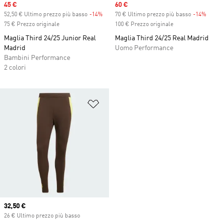
Sale price
45 €
Sale price
60 €
52,50 € Ultimo prezzo più basso
-14%
Discount
70 € Ultimo prezzo più basso
-14%
Disc
75 € Prezzo originale
100 € Prezzo originale
Maglia Third 24/25 Junior Real
Maglia Third 24/25 Real Madrid
Madrid
Uomo Performance
Bambini Performance
2 colori
Aggiungi alla lista dei desideri
Current price
32,50 €
26 € Ultimo prezzo più basso