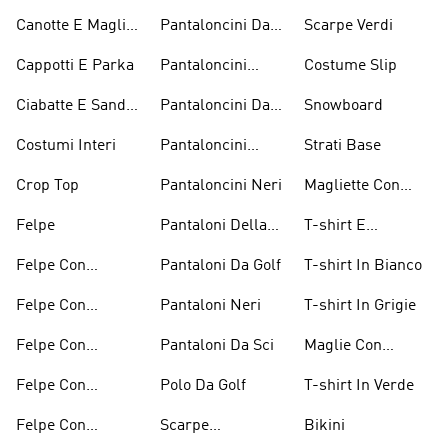
Sneaker
Canotte E Maglie
Pantaloncini Da
Scarpe Verdi
Senza Maniche
Basket
Cappotti E Parka
Pantaloncini
Costume Slip
Bianchi
Ciabatte E Sandali
Pantaloncini Da
Snowboard
Bianchi
Golf
Costumi Interi
Pantaloncini
Strati Base
Lunghezza
Crop Top
Pantaloncini Neri
Magliette Con
Ginocchio
Grafica
Felpe
Pantaloni Della
T-shirt E
Tuta
Magliette
Felpe Con
Pantaloni Da Golf
T-shirt In Bianco
Arancioni
Cappuccio
Felpe Con
Pantaloni Neri
T-shirt In Grigie
Bordeaux
Cappuccio Grigio
Felpe Con
Pantaloni Da Sci
Maglie Con
Cappuccio Rosso
Maniche Lunghe
Felpe Con
Polo Da Golf
T-shirt In Verde
Cappuccio Verdi
Felpe Con
Scarpe
Bikini