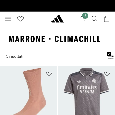
1
MARRONE · CLIMACHILL
2
5 risultati
Aggiungi alla lista dei desideri
Ag