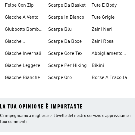
Cappuccio Viola
D'arrampicata
Felpe Con Zip
Scarpe Da Basket
Tute E Body
Giacche A Vento
Scarpe In Bianco
Tute Grigie
Giubbotto Bomber
Scarpe Blu
Zaini Neri
E Cappotti
Giacche
Scarpe Da Boxe
Zaini Rosa
Imbottiti
Impermeabili
Giacche Invernali
Scarpe Gore Tex
Abbigliamento
Performance
Giacche Leggere
Scarpe Per Hiking
Bikini
Giacche Bianche
Scarpe Oro
Borse A Tracolla
LA TUA OPINIONE È IMPORTANTE
Ci impegniamo a migliorare il livello del nostro servizio e apprezziamo i
tuoi commenti