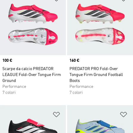
Price
100 €
Price
160 €
Scarpe da calcio PREDATOR
PREDATOR PRO Fold-Over
LEAGUE Fold-Over Tongue Firm
Tongue Firm Ground Football
Ground
Boots
Performance
Performance
7 colori
7 colori
Aggiungi alla lista dei desideri
Ag