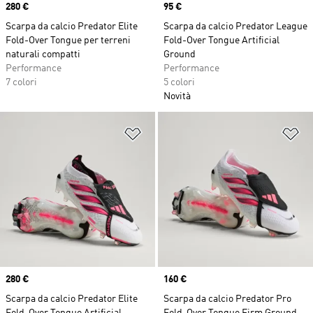
Price
280 €
Price
95 €
Scarpa da calcio Predator Elite
Scarpa da calcio Predator League
Fold-Over Tongue per terreni
Fold-Over Tongue Artificial
naturali compatti
Ground
Performance
Performance
7 colori
5 colori
Novità
Aggiungi alla lista dei desideri
Ag
Price
280 €
Price
160 €
Scarpa da calcio Predator Elite
Scarpa da calcio Predator Pro