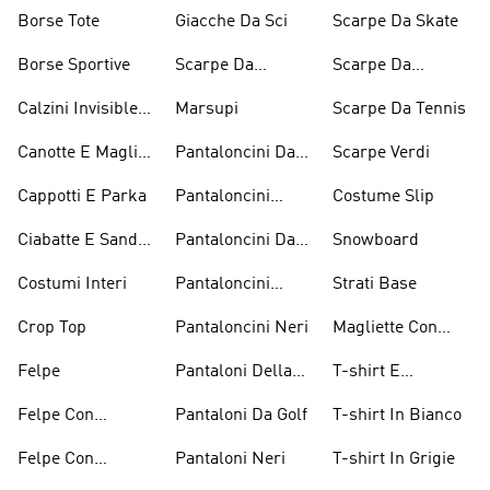
Borse Tote
Giacche Da Sci
Scarpe Da Skate
Borse Sportive
Scarpe Da
Scarpe Da
Inverno
Pesistica
Calzini Invisible
Marsupi
Scarpe Da Tennis
Sneaker
Canotte E Maglie
Pantaloncini Da
Scarpe Verdi
Senza Maniche
Basket
Cappotti E Parka
Pantaloncini
Costume Slip
Bianchi
Ciabatte E Sandali
Pantaloncini Da
Snowboard
Bianchi
Golf
Costumi Interi
Pantaloncini
Strati Base
Lunghezza
Crop Top
Pantaloncini Neri
Magliette Con
Ginocchio
Grafica
Felpe
Pantaloni Della
T-shirt E
Tuta
Magliette
Felpe Con
Pantaloni Da Golf
T-shirt In Bianco
Arancioni
Cappuccio
Felpe Con
Pantaloni Neri
T-shirt In Grigie
Bordeaux
Cappuccio Grigio