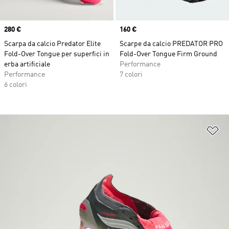
Price
280 €
Price
160 €
Scarpa da calcio Predator Elite
Scarpe da calcio PREDATOR PRO
Fold-Over Tongue per superfici in
Fold-Over Tongue Firm Ground
erba artificiale
Performance
Performance
7 colori
6 colori
Ag