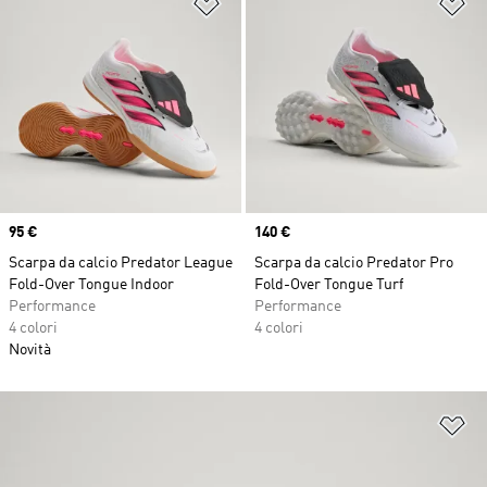
Aggiungi alla lista dei desideri
Ag
Price
95 €
Price
140 €
Scarpa da calcio Predator League
Scarpa da calcio Predator Pro
Fold-Over Tongue Indoor
Fold-Over Tongue Turf
Performance
Performance
4 colori
4 colori
Novità
Ag