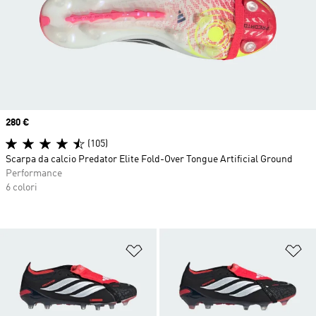
Price
280 €
(105)
Scarpa da calcio Predator Elite Fold-Over Tongue Artificial Ground
Performance
6 colori
Aggiungi alla lista dei desideri
Ag