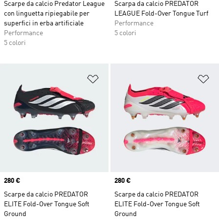
Scarpe da calcio Predator League
Scarpa da calcio PREDATOR
con linguetta ripiegabile per
LEAGUE Fold-Over Tongue Turf
superfici in erba artificiale
Performance
Performance
5 colori
5 colori
Aggiungi alla lista dei desideri
Ag
Price
280 €
Price
280 €
Scarpe da calcio PREDATOR
Scarpe da calcio PREDATOR
ELITE Fold-Over Tongue Soft
ELITE Fold-Over Tongue Soft
Ground
Ground