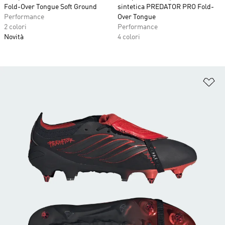
Fold-Over Tongue Soft Ground
sintetica PREDATOR PRO Fold-
Performance
Over Tongue
2 colori
Performance
Novità
4 colori
Ag