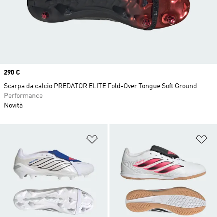
Price
290 €
Scarpa da calcio PREDATOR ELITE Fold-Over Tongue Soft Ground
Performance
Novità
Aggiungi alla lista dei desideri
Ag