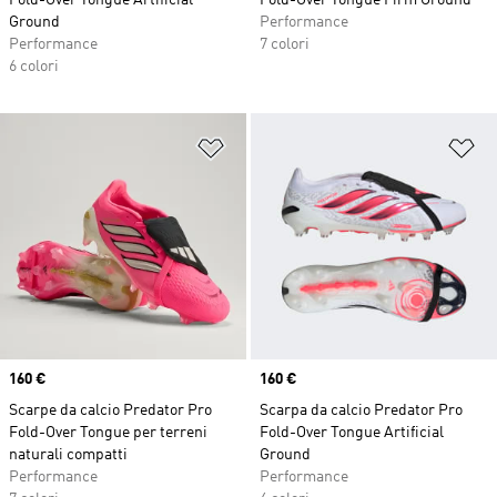
Fold-Over Tongue Artificial
Fold-Over Tongue Firm Ground
Ground
Performance
Performance
7 colori
6 colori
Aggiungi alla lista dei desideri
Ag
Price
160 €
Price
160 €
Scarpe da calcio Predator Pro
Scarpa da calcio Predator Pro
Fold-Over Tongue per terreni
Fold-Over Tongue Artificial
naturali compatti
Ground
Performance
Performance