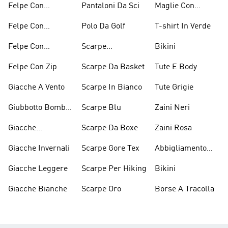
Felpe Con
Pantaloni Da Sci
Maglie Con
Cappuccio Rosso
Maniche Lunghe
Felpe Con
Polo Da Golf
T-shirt In Verde
Cappuccio Verdi
Felpe Con
Scarpe
Bikini
Cappuccio Viola
D'arrampicata
Felpe Con Zip
Scarpe Da Basket
Tute E Body
Giacche A Vento
Scarpe In Bianco
Tute Grigie
Giubbotto Bomber
Scarpe Blu
Zaini Neri
E Cappotti
Giacche
Scarpe Da Boxe
Zaini Rosa
Imbottiti
Impermeabili
Giacche Invernali
Scarpe Gore Tex
Abbigliamento
Performance
Giacche Leggere
Scarpe Per Hiking
Bikini
Giacche Bianche
Scarpe Oro
Borse A Tracolla