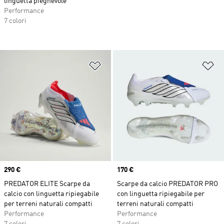
linguetta pieghevole
Performance
7 colori
Aggiungi alla lista dei desideri
Ag
Price
290 €
Price
170 €
PREDATOR ELITE Scarpe da
Scarpe da calcio PREDATOR PRO
calcio con linguetta ripiegabile
con linguetta ripiegabile per
per terreni naturali compatti
terreni naturali compatti
Performance
Performance