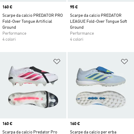
Price
160 €
Price
95 €
Scarpe da calcio PREDATOR PRO
Scarpe da calcio PREDATOR
Fold-Over Tongue Artificial
LEAGUE Fold-Over Tongue Soft
Ground
Ground
Performance
Performance
4 colori
4 colori
Aggiungi alla lista dei desideri
Ag
Price
160 €
Price
160 €
Scarpa da calcio Predator Pro
Scarpe da calcio per erba