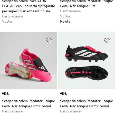
Scarpe da calcio PREDATOR
Scarpa da calcio Predator League
LEAGUE con linguetta ripiegabile
Fold-Over Tongue Turf
per superfici in erba artificiale
Performance
Performance
5 colori
5 colori
Novità
Aggiungi alla lista dei desideri
Ag
Price
95 €
Price
95 €
Scarpe da calcio Predator League
Scarpe da calcio Predator League
Fold-Over Tongue Firm Ground
Fold-Over Tongue Firm Ground
Performance
Performance