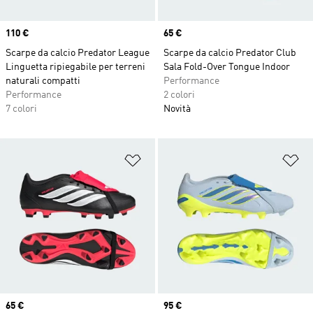
Price
110 €
Price
65 €
Scarpe da calcio Predator League
Scarpe da calcio Predator Club
Linguetta ripiegabile per terreni
Sala Fold-Over Tongue Indoor
naturali compatti
Performance
Performance
2 colori
7 colori
Novità
Aggiungi alla lista dei desideri
Ag
Price
65 €
Price
95 €