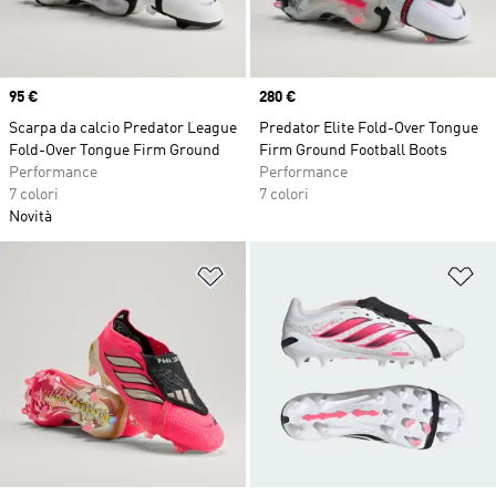
Price
95 €
Price
280 €
Scarpa da calcio Predator League
Predator Elite Fold-Over Tongue
Fold-Over Tongue Firm Ground
Firm Ground Football Boots
Performance
Performance
7 colori
7 colori
Novità
Aggiungi alla lista dei desideri
Ag