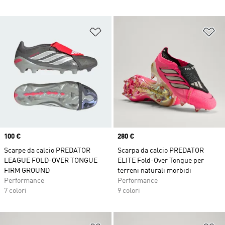
Aggiungi alla lista dei desideri
Ag
Price
100 €
Price
280 €
Scarpe da calcio PREDATOR
Scarpa da calcio PREDATOR
LEAGUE FOLD-OVER TONGUE
ELITE Fold-Over Tongue per
FIRM GROUND
terreni naturali morbidi
Performance
Performance
7 colori
9 colori