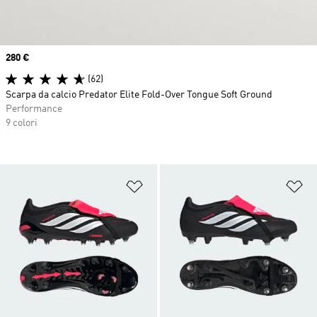
Price
280 €
(62)
Scarpa da calcio Predator Elite Fold-Over Tongue Soft Ground
Performance
9 colori
Aggiungi alla lista dei desideri
Ag