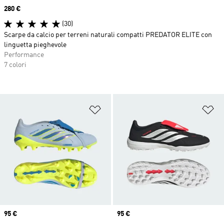
Price
280 €
(30)
Scarpe da calcio per terreni naturali compatti PREDATOR ELITE con
linguetta pieghevole
Performance
7 colori
Aggiungi alla lista dei desideri
Ag
Price
95 €
Price
95 €