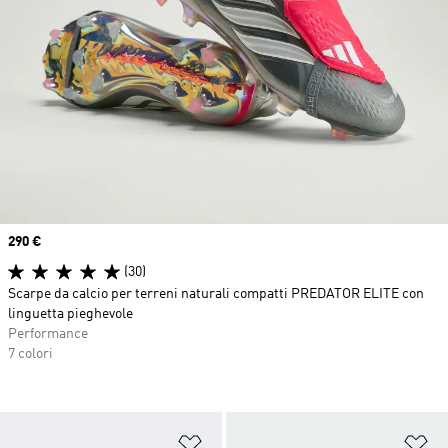
Price
290 €
(30)
Scarpe da calcio per terreni naturali compatti PREDATOR ELITE con
linguetta pieghevole
Performance
7 colori
Aggiungi alla lista dei desideri
Ag