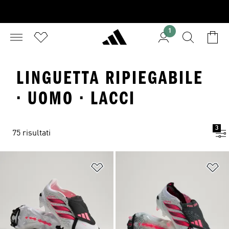
1
LINGUETTA RIPIEGABILE
· UOMO · LACCI
3
75 risultati
Aggiungi alla lista dei desideri
Ag