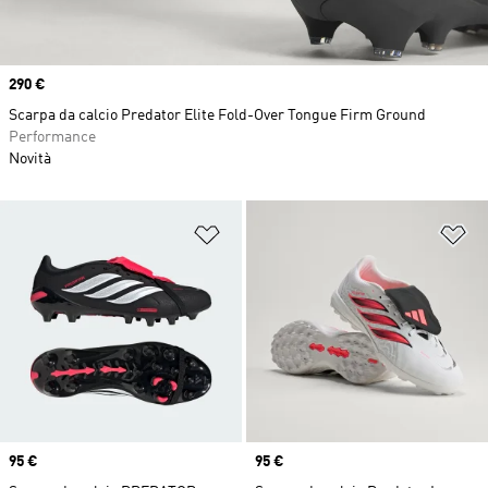
Price
290 €
Scarpa da calcio Predator Elite Fold-Over Tongue Firm Ground
Performance
Novità
Aggiungi alla lista dei desideri
Ag
Price
95 €
Price
95 €