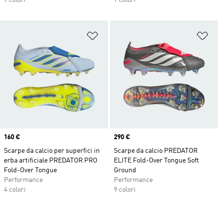
7 colori
7 colori
Aggiungi alla lista dei desideri
Ag
Price
160 €
Price
290 €
Scarpe da calcio per superfici in
Scarpe da calcio PREDATOR
erba artificiale PREDATOR PRO
ELITE Fold-Over Tongue Soft
Fold-Over Tongue
Ground
Performance
Performance
4 colori
9 colori